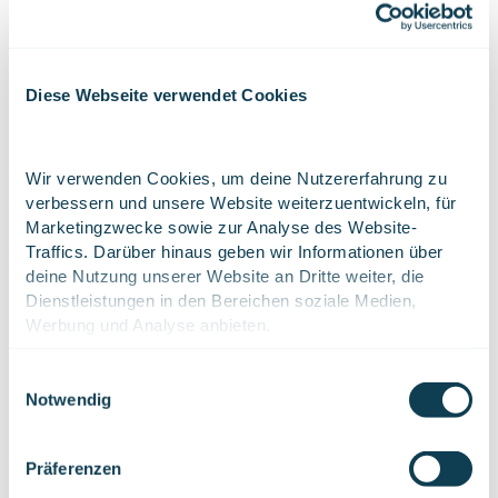
6 standorte
Jetzt bewerben
Diese Webseite verwendet Cookies
Software Engineer (m/w/d)
Wir verwenden Cookies, um deine Nutzererfahrung zu 
Salzburg
verbessern und unsere Website weiterzuentwickeln, für 
Jetzt bewerben
Marketingzwecke sowie zur Analyse des Website-
Traffics. Darüber hinaus geben wir Informationen über 
deine Nutzung unserer Website an Dritte weiter, die 
Dienstleistungen in den Bereichen soziale Medien, 
Werbung und Analyse anbieten.
Junior Scrum Master (m/w/d)
6 standorte
Lies mehr über unsere Cookies. 
Du kannst deine 
Einwilligungsauswahl
Einstellungen jederzeit über das Icon in der unteren 
Notwendig
Jetzt bewerben
linken Ecke der Website ändern.
Präferenzen