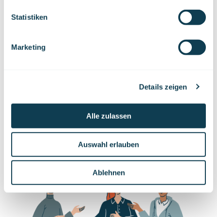
We work with
47 third parties
who may receive and
Offene Bewerbung
process your information.
Statistiken
8 standorte
Jetzt bewerben
Marketing
Details zeigen
Mehr anzeigen (
1
)
Alle zulassen
Auswahl erlauben
Ablehnen