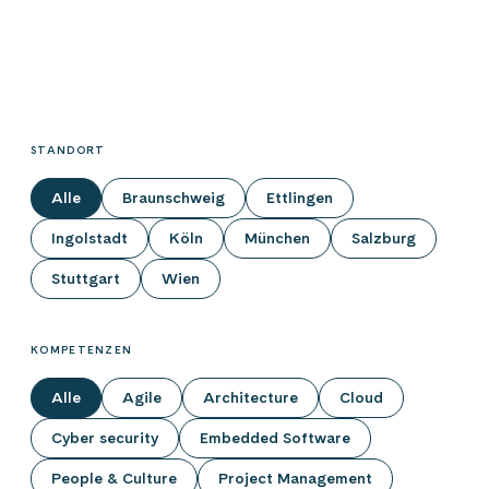
STANDORT
Alle
Braunschweig
Ettlingen
Ingolstadt
Köln
München
Salzburg
Stuttgart
Wien
KOMPETENZEN
Alle
Agile
Architecture
Cloud
Cyber security
Embedded Software
People & Culture
Project Management