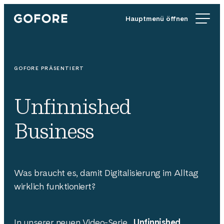
Zum
Gofore
Inhalt
Wir
springen
bieten
Expertenwissen
in
GOFORE PRÄSENTIERT
Sachen
Digitalisierung.
Unfinnished
Business
Was braucht es, damit Digitalisierung im Alltag
wirklich funktioniert?
In unserer neuen Video-Serie
„Unfinnished