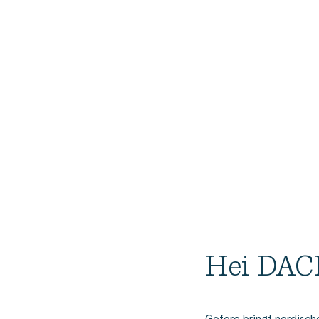
Hei DAC
Gofore
bringt nordische