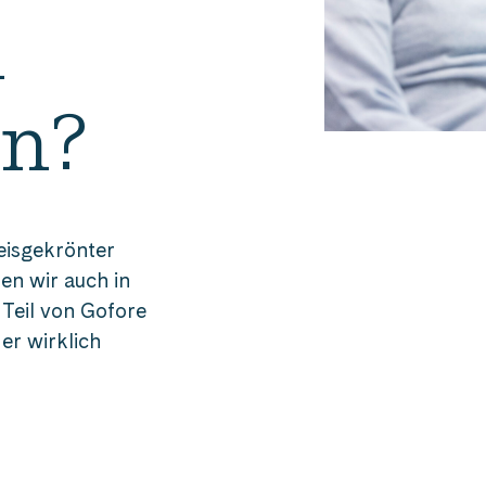
n
en?
reisgekrönter
en wir auch in
Teil von Gofore
der wirklich