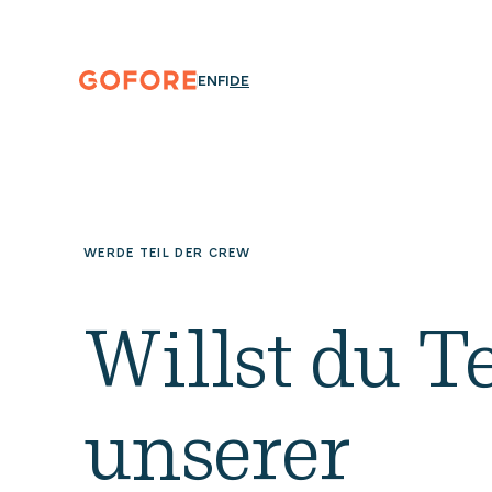
Zum
Inhalt
springen
Gofore
ENGLISH
SUOMI
DEUTSCH
EN
FI
DE
Wir
bieten
Expertenwissen
in
Sachen
Digitalisierung.
WERDE TEIL DER CREW
Willst du Te
unserer