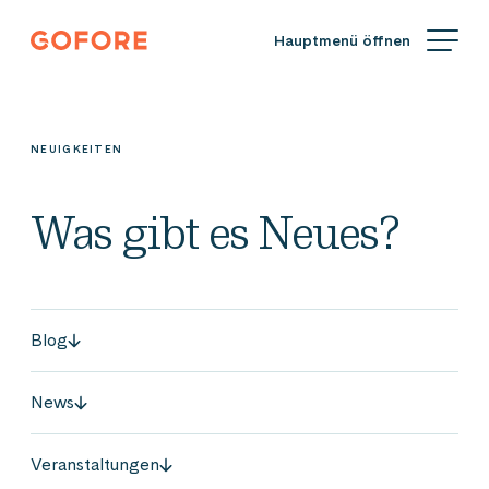
Zum
Gofore
Inhalt
Wir
springen
bieten
Expertenwissen
in
NEUIGKEITEN
Sachen
Digitalisierung.
Was gibt es Neues?
Blog
News
Veranstaltungen