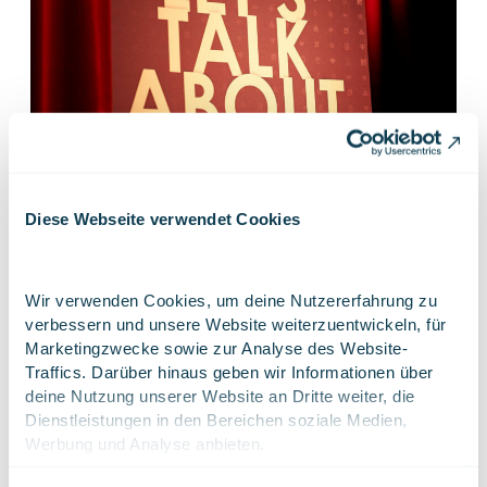
Diese Webseite verwendet Cookies
25-26 Aug.
Wir verwenden Cookies, um deine Nutzererfahrung zu 
verbessern und unsere Website weiterzuentwickeln, für 
techcamp Hamburg
Marketingzwecke sowie zur Analyse des Website-
Traffics. Darüber hinaus geben wir Informationen über 
Live
Digitale Gesellschaft
deine Nutzung unserer Website an Dritte weiter, die 
Dienstleistungen in den Bereichen soziale Medien, 
Werbung und Analyse anbieten.