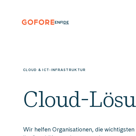
Zum
Inhalt
springen
Gofore
ENGLISH
SUOMI
DEUTSCH
EN
FI
DE
Wir
bieten
Expertenwissen
in
Sachen
Digitalisierung.
CLOUD & ICT-INFRASTRUKTUR
Cloud-Lös
Wir helfen Organisationen, die wichtigsten