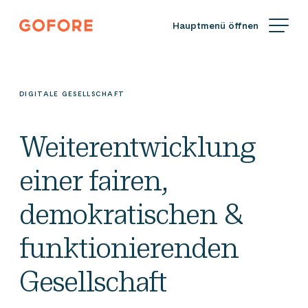
Zum
Gofore
Inhalt
Wir
springen
bieten
Expertenwissen
in
DIGITALE GESELLSCHAFT
Sachen
Digitalisierung.
Weiterentwicklung
einer fairen,
demokratischen &
funktionierenden
Gesellschaft