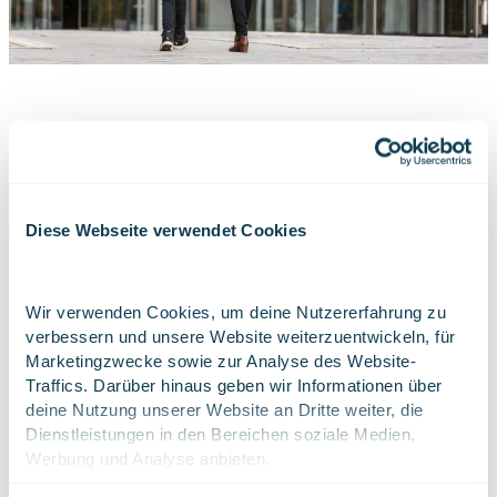
Digitale Gesellschaft
Die Digitale Gesellschaft umfasst sowohl öffentliche als
Diese Webseite verwendet Cookies
auch private Dienstleister sowie Einzelpersonen und
Unternehmen, die auf gut funktionierende, hochwertige
Services angewiesen sind. Diese Services sind um
Wir verwenden Cookies, um deine Nutzererfahrung zu 
Lebensereignisse oder die alltäglichen Bedürfnisse von
verbessern und unsere Website weiterzuentwickeln, für 
Menschen und Unternehmen herum gestaltet.
Marketingzwecke sowie zur Analyse des Website-
Traffics. Darüber hinaus geben wir Informationen über 
deine Nutzung unserer Website an Dritte weiter, die 
Erfahre mehr über die Digitale Gesellschaft
Dienstleistungen in den Bereichen soziale Medien, 
Werbung und Analyse anbieten.