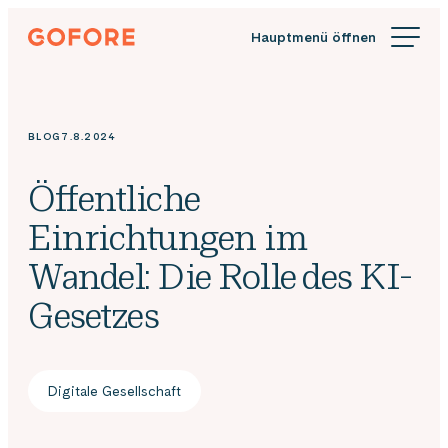
Zum
Gofore
Inhalt
Wir
springen
bieten
Expertenwissen
in
BLOG
7.8.2024
Sachen
Digitalisierung.
Öffentliche
Einrichtungen im
Wandel: Die Rolle des KI-
Gesetzes
Digitale Gesellschaft