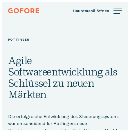
Zum
Gofore
Inhalt
Wir
springen
bieten
Expertenwissen
in
PÖTTINGER
Sachen
Digitalisierung.
Agile
Softwareentwicklung als
Schlüssel zu neuen
Märkten
Die erfolgreiche Entwicklung des Steuerungssystems
war entscheidend für Pöttingers neue