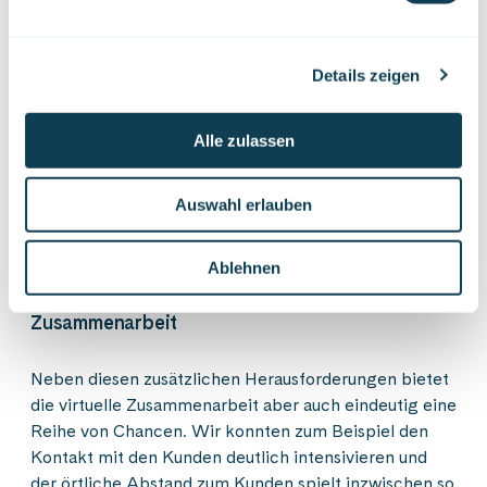
auf die Besonderheiten der virtuellen Zusammenarbeit
eingegangen wird. In den Workshops planen wir
daher beispielsweise immer eine entsprechende
Details zeigen
Einführung in die Benutzung der Tools ein.
Glücklicherweise haben die Hersteller hier aber
gelernt und die meisten Programme sind inzwischen
Alle zulassen
sehr einfach und nahezu intuitiv bedienbar und auch
die nötige technische Infrastruktur wird immer
Auswahl erlauben
stabiler, schneller und vor allem allgemein verfügbar.
Ablehnen
Neue Möglichkeiten ermöglichen intensivere
Zusammenarbeit
Neben diesen zusätzlichen Herausforderungen bietet
die virtuelle Zusammenarbeit aber auch eindeutig eine
Reihe von Chancen. Wir konnten zum Beispiel den
Kontakt mit den Kunden deutlich intensivieren und
der örtliche Abstand zum Kunden spielt inzwischen so