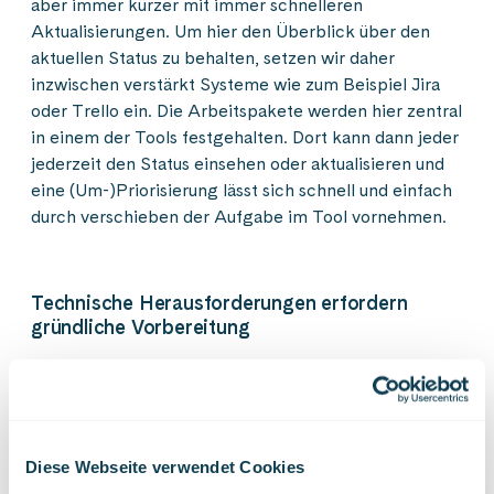
aber immer kürzer mit immer schnelleren
Aktualisierungen. Um hier den Überblick über den
aktuellen Status zu behalten, setzen wir daher
inzwischen verstärkt Systeme wie zum Beispiel Jira
oder Trello ein. Die Arbeitspakete werden hier zentral
in einem der Tools festgehalten. Dort kann dann jeder
jederzeit den Status einsehen oder aktualisieren und
eine (Um-)Priorisierung lässt sich schnell und einfach
durch verschieben der Aufgabe im Tool vornehmen.
Technische Herausforderungen erfordern
gründliche Vorbereitung
Leider erfordert eine intensivere virtuelle
Zusammenarbeit im Moment aber oftmals noch eine
Reihe von verschiedenen Systemen, was die Benutzer
vor vielfältige technische Herausforderungen stellt.
Diese Webseite verwendet Cookies
Glücklicherweise sind aber diese verschiedenen