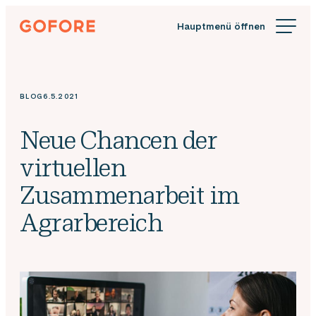
Zum
Gofore
Inhalt
Wir
springen
bieten
Expertenwissen
in
BLOG
6.5.2021
Sachen
Digitalisierung.
Neue Chancen der
virtuellen
Zusammenarbeit im
Agrarbereich