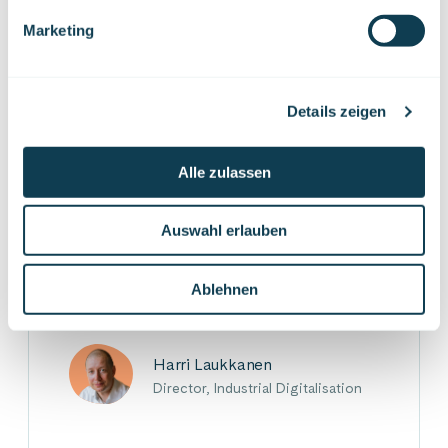
Führungsebene verpflichten muss. Der Wandel selbst
Marketing
kann in geordneter Weise umgesetzt werden, indem
man in einer ausgewählten Phase des Lebenszyklus
beginnt und sich dann Schritt für Schritt an ein neues
Geschäftsmodell annähert.
Details zeigen
Alle zulassen
Auf Linkedin
Auf X
Auf Facebook
TEILEN
Auswahl erlauben
Ablehnen
Harri Laukkanen
Director, Industrial Digitalisation