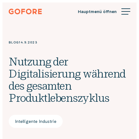
Zum
Gofore
Inhalt
Wir
springen
bieten
Expertenwissen
in
BLOG
14.9.2023
Sachen
Digitalisierung.
Nutzung der
Digitalisierung während
des gesamten
Produktlebenszyklus
Intelligente Industrie