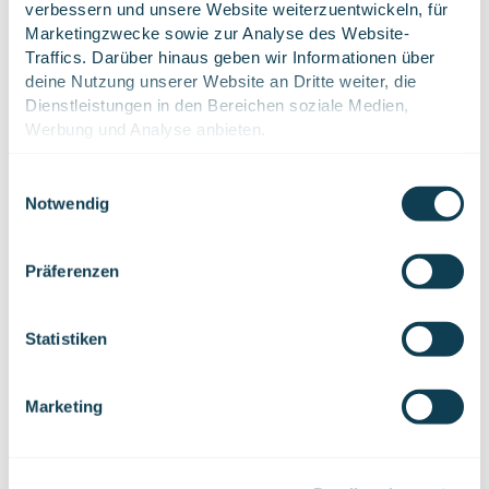
verbessern und unsere Website weiterzuentwickeln, für 
Neugierig
Marketingzwecke sowie zur Analyse des Website-
Traffics. Darüber hinaus geben wir Informationen über 
geworden? Dann
deine Nutzung unserer Website an Dritte weiter, die 
Dienstleistungen in den Bereichen soziale Medien, 
nehmen Sie Kontakt
Werbung und Analyse anbieten.
Lies mehr über unsere Cookies. 
Du kannst deine 
auf.
Einwilligungsauswahl
Einstellungen jederzeit über das Icon in der unteren 
Notwendig
linken Ecke der Website ändern.
Präferenzen
We work with
47 third parties
who may receive and
process your information.
Statistiken
Marketing