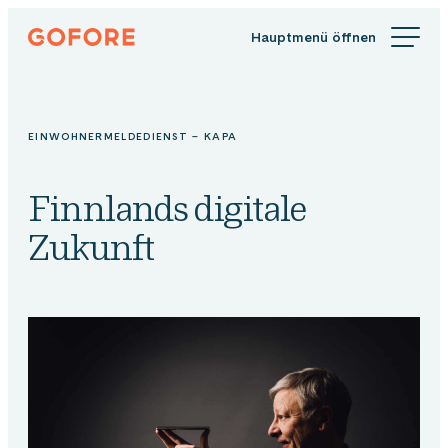
Zum
Gofore
Inhalt
Wir
springen
bieten
Expertenwissen
in
EINWOHNERMELDEDIENST – KAPA
Sachen
Digitalisierung.
Finnlands digitale
Zukunft