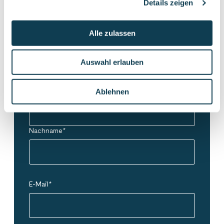
Details zeigen
Markus Metternich
Digitale Gesellschaft
Alle zulassen
markus.metternich@gofore.com
+49 152 595 10032
Auswahl erlauben
Ablehnen
Vorname
*
Nachname
*
E-Mail
*