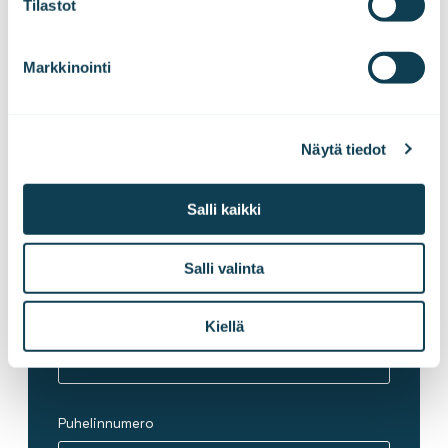
Tilastot
Digitaalinen yhteiskunta
iris.alanen@gofore.com
040 163 6485
Markkinointi
Etunimi
*
Näytä tiedot
Salli kaikki
Sukunimi
*
Salli valinta
Sähköposti
*
Kiellä
Puhelinnumero