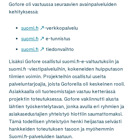
Gofore oli vastuussa seuraavien avainpalveluiden
kehityksessä:
suomi.fi
-verkkopalvelu
suomi.fi
e-tunnistus
suomi.fi
tiedonvaihto
Lisäksi Gofore osallistui suomi.fi-e-valtuutuksiin ja
suomi.fi -viestipalveluihin, kokeneiden huipputason
tiimien voimin. Projekteihin osallistui useita
palveluntarjoajia, joista Goforella oli keskeinen rooli.
Asiakkaalla oli tuoteomistajan vastuu ketterässä
projektin toteutuksessa. Gofore vakiinnutti alusta
lähtien työskentelytavan, jonka avulla eri ryhmien ja
asiakasedustajien yhteistyö hiottiin saumattomaksi.
Tämä todellisen yhteistyön henki heijastaa selvästi
hankkeiden toteutuksen tasoon ja myöhemmin
Suomi.fi-palveluiden laatuun.