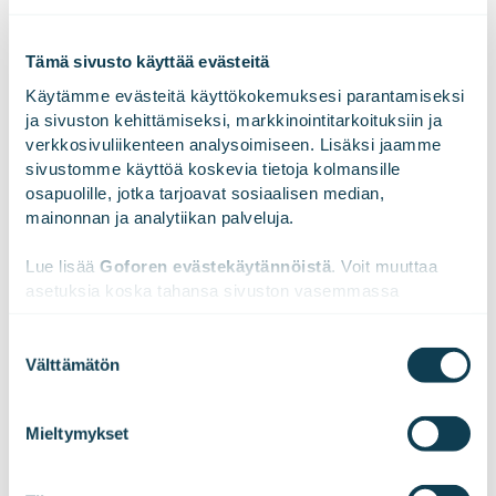
Tämä sivusto käyttää evästeitä
Käytämme evästeitä käyttökokemuksesi parantamiseksi 
ja sivuston kehittämiseksi, markkinointitarkoituksiin ja 
Ota yhteyttä!
verkkosivuliikenteen analysoimiseen. Lisäksi jaamme 
sivustomme käyttöä koskevia tietoja kolmansille 
osapuolille, jotka tarjoavat sosiaalisen median, 
mainonnan ja analytiikan palveluja.
Lue lisää 
Goforen evästekäytännöistä
. Voit muuttaa 
asetuksia koska tahansa sivuston vasemmassa 
alareunassa olevasta ikonista.
Suostumuksen
Välttämätön
valinta
We work with
47 third parties
who may receive and
process your information.
Mieltymykset
Iris Alanen