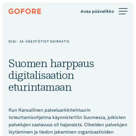
Siirry
Gofore
suoraan
We
sisältöön
offer
expert
knowledge
DIGI- JA VÄESTÖTIETOVIRASTO
in
digitalization.
Suomen harppaus
digitalisaation
eturintamaan
Kun Kansallinen palveluarkkitehtuurin
toteuttamisohjelma käynnistettiin Suomessa, julkisten
palvelujen saatavuus oli hajanaista. Oikeiden palvelujen
löytäminen ja tiedon jakaminen organisaatioiden