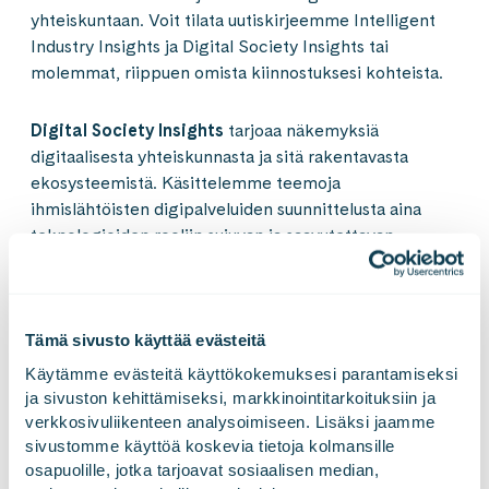
yhteiskuntaan. Voit tilata uutiskirjeemme Intelligent
Industry Insights ja Digital Society Insights tai
molemmat, riippuen omista kiinnostuksesi kohteista.
Digital Society Insights
tarjoaa näkemyksiä
digitaalisesta yhteiskunnasta ja sitä rakentavasta
ekosysteemistä. Käsittelemme teemoja
ihmislähtöisten digipalveluiden suunnittelusta aina
teknologioiden rooliin sujuvan ja saavutettavan
yhteiskunnan rakentamisessa.
Intelligent Industry Insights
tarjoaa näkökulmia
Tämä sivusto käyttää evästeitä
fyysisen ja digitaalisen maailman yhdistämiseen
teollisuudessa, datan ja teknologian hyödyntämiseen
Käytämme evästeitä käyttökokemuksesi parantamiseksi 
liiketoiminta-arvon tuottamisessa sekä vastuullisuuden
ja sivuston kehittämiseksi, markkinointitarkoituksiin ja 
verkkosivuliikenteen analysoimiseen. Lisäksi jaamme 
ja eettisyyden huomioimiseen yrityksissä.
sivustomme käyttöä koskevia tietoja kolmansille 
osapuolille, jotka tarjoavat sosiaalisen median, 
Voit peruuttaa tilauksesi milloin tahansa kaikista