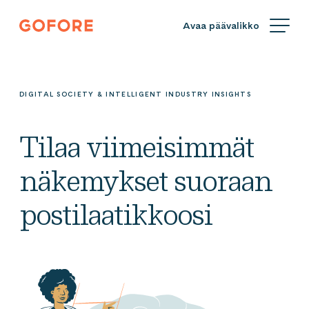
Siirry
Gofore
suoraan
We
sisältöön
offer
expert
knowledge
DIGITAL SOCIETY & INTELLIGENT INDUSTRY INSIGHTS
in
digitalization.
Tilaa viimeisimmät
näkemykset suoraan
postilaatikkoosi