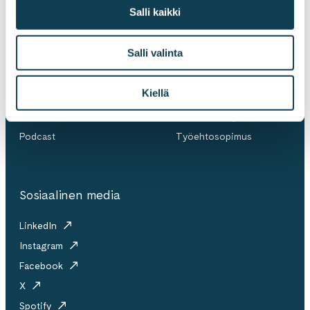
Salli kaikki
Ajankohtaista
Kulttuuri & ihmiset
Salli valinta
Uutiset
Liity joukkoon
Blogi ja artikkelit
Kulttuuri
Kiellä
Tapahtumat
Avoimet työpaikat
Ladattavat
Partner ecosystem
Podcast
Työehtosopimus
Sosiaalinen media
LinkedIn
Instagram
Facebook
X
Spotify