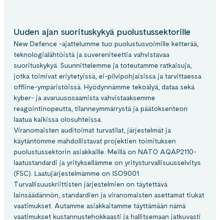
Uuden ajan suorituskykyä puolustussektorille
New Defence -ajattelumme tuo puolustusvoimille ketterää,
teknologialähtöistä ja suvereniteettia vahvistavaa
suorituskykyä. Suunnittelemme ja toteutamme ratkaisuja,
jotka toimivat eriytetyissä, ei-pilvipohjaisissa ja tarvittaessa
offline-ympäristöissä. Hyödynnämme tekoälyä, dataa sekä
kyber- ja avaruusosaamista vahvistaaksemme
reagointinopeutta, tilanneymmärrystä ja päätöksenteon
laatua kaikissa olosuhteissa.
Viranomaisten auditoimat turvatilat, järjestelmät ja
käytäntömme mahdollistavat projektien toimituksen
puolustussektorin asiakkaille. Meillä on NATO AQAP2110-
laatustandardi ja yrityksellämme on yritysturvallisuusselvitys
(FSC). Laatujärjestelmämme on ISO9001.
Turvallisuuskriittisten järjestelmien on täytettävä
lainsäädännön, standardien ja viranomaisten asettamat tiukat
vaatimukset. Autamme asiakkaitamme täyttämään nämä
vaatimukset kustannustehokkaasti ja hallitsemaan jatkuvasti