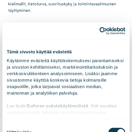
kielimallit, tietoturva, suorituskyky ja toimintavaatimusten
täyttyminen.
Tuotteen digitaalinen elinkaari
Kehitimme digitaalisen elinkaarimallin tehostamaan tuote- ja
Tämä sivusto käyttää evästeitä
palvelukehitystä. Malli auttaa rakentamaan tuotteen tai
palvelun kerralla oikein ja tukee sen kehittämistä koko
Käytämme evästeitä käyttökokemuksesi parantamiseksi 
elinkaaren ajan. Se kokoaa yhteen elinkaaren vaiheet ja
ja sivuston kehittämiseksi, markkinointitarkoituksiin ja 
datavirrat selkeäksi kokonaisuudeksi. Malli soveltuu
verkkosivuliikenteen analysoimiseen. Lisäksi jaamme 
erityisesti älykkäiden, autonomisten ja turvallisten laitteiden
sivustomme käyttöä koskevia tietoja kolmansille 
kehittämiseen.
osapuolille, jotka tarjoavat sosiaalisen median, 
mainonnan ja analytiikan palveluja.
Lue lisää tuotteen digitaalisesta elinkaaresta
Lue lisää 
Goforen evästekäytännöistä
. Voit muuttaa 
asetuksia koska tahansa sivuston vasemmassa 
alareunassa olevasta ikonista.
Laadunvarmistus ja kyberturva
Suostumuksen