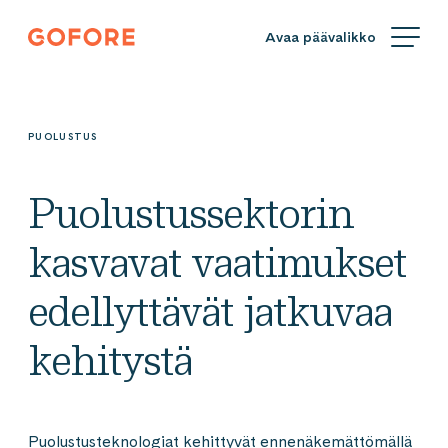
Siirry
Gofore
suoraan
We
sisältöön
offer
expert
knowledge
PUOLUSTUS
in
digitalization.
Puolustussektorin
kasvavat vaatimukset
edellyttävät jatkuvaa
kehitystä
Puolustusteknologiat kehittyvät ennenäkemättömällä