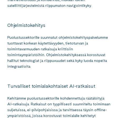
satelliittijärjestelmistä riippumaton navigointikyky.
Ohjelmistokehitys
Puolustussektorille suunnatut ohjelmistokehityspalvelumme
tuottavat korkean käytettävyyden, tietoturvan ja
toimintavarmuuden ratkaisuja kriittisiin
toimintaympäristöihin. Ohjelmistokehityksessä korostuvat
hallitut teknologiat ja riippuvuudet sekä kyky luoda nopeita
integraatioita.
Turvalliset toimialakohtaiset AI-ratkaisut
Kehitämme puolustussektorille kohdennettuja räätälöityjä
AI-ratkaisuja. Ratkaisut on tyypillisesti suunniteltu toimimaan
suljetuissa, ei-pilvipohjaisissa ja tarvittaessa täysin offline-
ympäristöissä, joissa korostuvat toimialalle kehitetyt