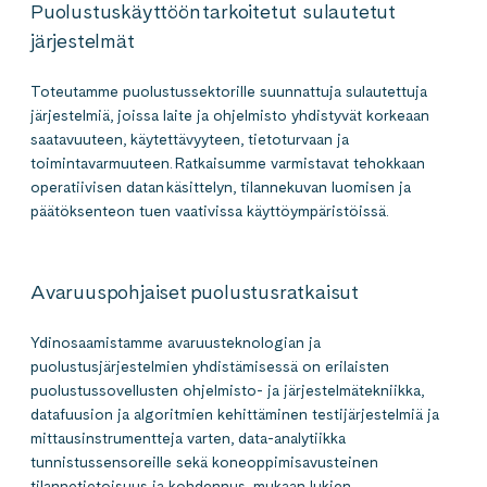
Puolustuskäyttöön tarkoitetut sulautetut
järjestelmät
Toteutamme puolustussektorille suunnattuja sulautettuja
järjestelmiä, joissa laite ja ohjelmisto yhdistyvät korkeaan
saatavuuteen, käytettävyyteen, tietoturvaan ja
toimintavarmuuteen. Ratkaisumme varmistavat tehokkaan
operatiivisen datan käsittelyn, tilannekuvan luomisen ja
päätöksenteon tuen vaativissa käyttöympäristöissä.
Avaruuspohjaiset puolustusratkaisut
Ydinosaamistamme avaruusteknologian ja
puolustusjärjestelmien yhdistämisessä on erilaisten
puolustussovellusten ohjelmisto- ja järjestelmätekniikka,
datafuusion ja algoritmien kehittäminen testijärjestelmiä ja
mittausinstrumentteja varten, data-analytiikka
tunnistussensoreille sekä koneoppimisavusteinen
tilannetietoisuus ja kohdennus, mukaan lukien