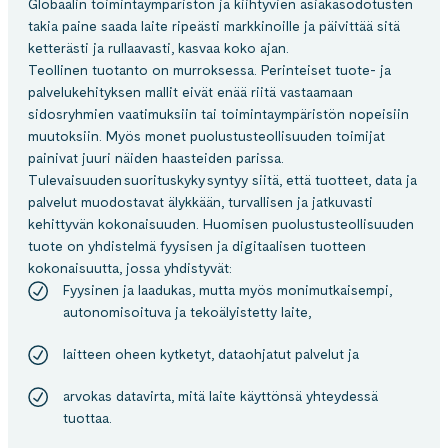
Globaalin toimintaympäristön ja kiihtyvien asiakasodotusten
takia paine saada laite ripeästi markkinoille ja päivittää sitä
ketterästi ja rullaavasti, kasvaa koko ajan.
Teollinen tuotanto on murroksessa. Perinteiset tuote- ja
palvelukehityksen mallit eivät enää riitä vastaamaan
sidosryhmien vaatimuksiin tai toimintaympäristön nopeisiin
muutoksiin. Myös monet puolustusteollisuuden toimijat
painivat juuri näiden haasteiden parissa.
Tulevaisuuden suorituskyky syntyy siitä, että tuotteet, data ja
palvelut muodostavat älykkään, turvallisen ja jatkuvasti
kehittyvän kokonaisuuden. Huomisen puolustusteollisuuden
tuote on yhdistelmä fyysisen ja digitaalisen tuotteen
kokonaisuutta, jossa yhdistyvät:
Fyysinen ja laadukas, mutta myös monimutkaisempi,
autonomisoituva ja tekoälyistetty laite,​
laitteen oheen kytketyt, dataohjatut palvelut ja​
arvokas datavirta, mitä laite käyttönsä yhteydessä
tuottaa.​