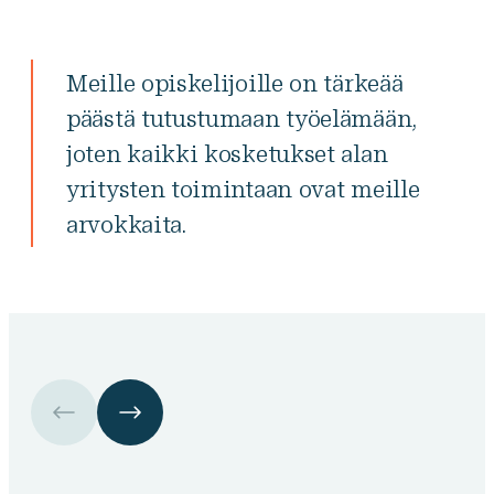
Meille opiskelijoille on tärkeää
päästä tutustumaan työelämään,
joten kaikki kosketukset alan
yritysten toimintaan ovat meille
Hyppää
arvokkaita.
karusellisisällön
yli
seuraavaan
sisältöön
Kuvamuistoja
FTP-
yhteistyöstä