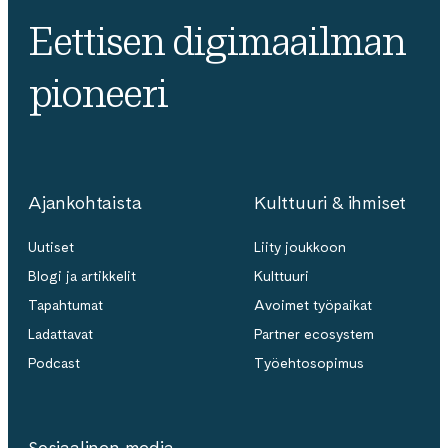
Eettisen digimaailman
pioneeri
Ajankohtaista
Kulttuuri & ihmiset
Uutiset
Liity joukkoon
Blogi ja artikkelit
Kulttuuri
Tapahtumat
Avoimet työpaikat
Ladattavat
Partner ecosystem
Podcast
Työehtosopimus
Sosiaalinen media