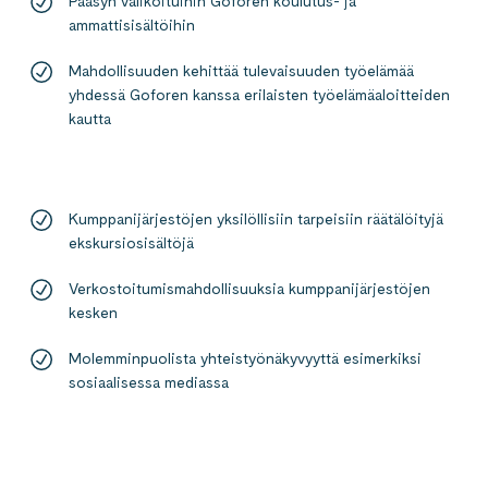
Pääsyn valikoituihin Goforen koulutus- ja
ammattisisältöihin
Mahdollisuuden kehittää tulevaisuuden työelämää
yhdessä Goforen kanssa erilaisten työelämäaloitteiden
kautta
Kumppanijärjestöjen yksilöllisiin tarpeisiin räätälöityjä
ekskursiosisältöjä
Verkostoitumismahdollisuuksia kumppanijärjestöjen
kesken
Molemminpuolista yhteistyönäkyvyyttä esimerkiksi
sosiaalisessa mediassa