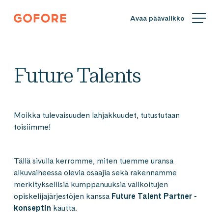
Siirry
Gofore
suoraan
We
sisältöön
offer
expert
knowledge
Future Talents
in
digitalization.
Moikka tulevaisuuden lahjakkuudet, tutustutaan
toisiimme!
Tällä sivulla kerromme, miten tuemme uransa
alkuvaiheessa olevia osaajia sekä rakennamme
merkityksellisiä kumppanuuksia valikoitujen
opiskelijajärjestöjen kanssa
Future Talent Partner -
konseptin
kautta.