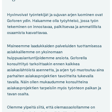
Hyvinvoivat työntekijät ja sujuvan arjen luominen ovat
Goforen ydin. Haluamme olla työyhteisö, jossa työn
tekeminen on innostavaa, palkitsevaa ja ammatillista
osaamista kasvattavaa.
Maineemme laadukkaiden palveluiden tuottamisessa
asiakkaillemme on yksinomaan
huippuasiantuntijoidemme ansiota. Goforella
konsulttityö tarkoittaakin ennen kaikkea
asiakaslähtöistä asennetta, ja arjen työ muotoutuu aina
parhaiten asiakasprojektien tavoitteita tukevalla
tavalla. Näin ollen mukaudumme konsultteina
asiakasprojektien tarpeisiin myös työnteon paikan ja
tavan osalta.
Olemme ylpeitä siitä, että olemassaolollamme on