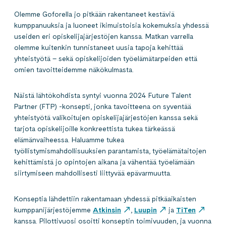
Olemme Goforella jo pitkään rakentaneet kestäviä
kumppanuuksia ja luoneet ikimuistoisia kokemuksia yhdessä
useiden eri opiskelijajärjestöjen kanssa. Matkan varrella
olemme kuitenkin tunnistaneet uusia tapoja kehittää
yhteistyötä – sekä opiskelijoiden työelämätarpeiden että
omien tavoitteidemme näkökulmasta.
Näistä lähtökohdista syntyi vuonna 2024 Future Talent
Partner (FTP) -konsepti, jonka tavoitteena on syventää
yhteistyötä valikoitujen opiskelijajärjestöjen kanssa sekä
tarjota opiskelijoille konkreettista tukea tärkeässä
elämänvaiheessa. Haluamme tukea
työllistymismahdollisuuksien parantamista, työelämätaitojen
kehittämistä jo opintojen aikana ja vähentää työelämään
siirtymiseen mahdollisesti liittyvää epävarmuutta.
Konseptia lähdettiin rakentamaan yhdessä pitkäaikaisten
kumppanijärjestöjemme
Atkinsin
,
Luupin
ja
TiTen
kanssa. Pilottivuosi osoitti konseptin toimivuuden, ja vuonna