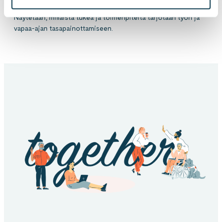
Konkreettisia tekoja
Näytetään, millaista tukea ja toimenpiteitä tarjotaan työn ja
vapaa-ajan tasapainottamiseen.