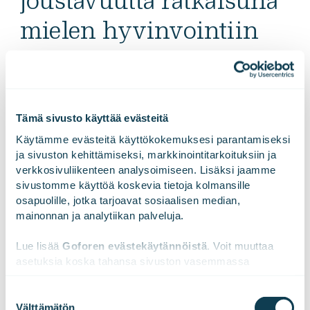
joustavuutta ratkaisuna
mielen hyvinvointiin
työelämässä
Tuoreiden tutkimusten ja uutisten mukaan nuoret ja
Tämä sivusto käyttää evästeitä
opiskelijat kokevat huolta työelämän vaatimuksista sekä
Käytämme evästeitä käyttökokemuksesi parantamiseksi 
mielen hyvinvoinnista. Tästä syystä lokakuussa 2024
ja sivuston kehittämiseksi, markkinointitarkoituksiin ja 
yhdistimme voimamme Future Talent Partner -
verkkosivuliikenteen analysoimiseen. Lisäksi jaamme 
opiskelijaverkostomme kanssa ja toteutimme aiheeseen
sivustomme käyttöä koskevia tietoja kolmansille 
liittyvän kyselyn heidän jäsenilleen.
osapuolille, jotka tarjoavat sosiaalisen median, 
mainonnan ja analytiikan palveluja.
Lue lisää →
Lue lisää 
Goforen evästekäytännöistä
. Voit muuttaa 
asetuksia koska tahansa sivuston vasemmassa 
alareunassa olevasta ikonista.
Suostumuksen
Välttämätön