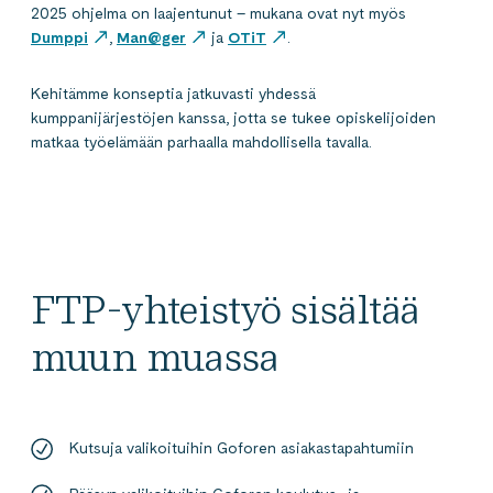
2025 ohjelma on laajentunut – mukana ovat nyt myös
Dumppi
,
Man@ger
ja
OTiT
.
Kehitämme konseptia jatkuvasti yhdessä
kumppanijärjestöjen kanssa, jotta se tukee opiskelijoiden
matkaa työelämään parhaalla mahdollisella tavalla.
FTP-yhteistyö sisältää
muun muassa
Kutsuja valikoituihin Goforen asiakastapahtumiin