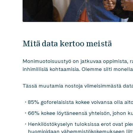
Mitä data kertoo meistä
Monimuotoisuustyö on jatkuvaa oppimista, r
inhimillisiä kohtaamisia. Olemme silti monell
Tässä muutamia nostoja viimeisimmästä da
85% goforelaisista kokee voivansa olla aito
66% kokee löytäneensä yhteisön, johon ku
Henkilöstökyselyn tuloksissa erot ovat pie
huomioidaan vähemmistökokemukseen liitt