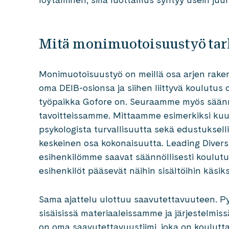
Mitä monimuotoisuustyö tar
Monimuotoisuustyö on meillä osa arjen rake
oma DEIB-osionsa ja siihen liittyvä koulutus
työpaikka Gofore on. Seuraamme myös säänn
tavoitteissamme. Mittaamme esimerkiksi kuu
psykologista turvallisuutta sekä edustuksel
keskeinen osa kokonaisuutta. Leading Divers
esihenkilömme saavat säännöllisesti koulutus
esihenkilöt pääsevät näihin sisältöihin käsiks
Sama ajattelu ulottuu saavutettavuuteen.
sisäisissä materiaaleissamme ja järjestelmi
on oma saavutettavuustiimi, joka on koulutt