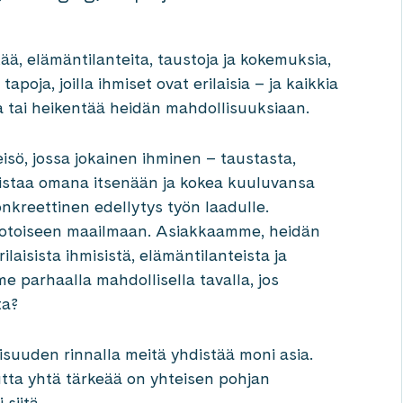
kää, elämäntilanteita, taustoja ja kokemuksia,
tapoja, joilla ihmiset ovat erilaisia – ja kaikkia
taa tai heikentää heidän mahdollisuuksiaan.
isö, jossa jokainen ihminen – taustasta,
 loistaa omana itsenään ja kokea kuuluvansa
kreettinen edellytys työn laadulle.
uotoiseen maailmaan. Asiakkaamme, heidän
laisista ihmisistä, elämäntilanteista ja
 parhaalla mahdollisella tavalla, jos
ta?
suuden rinnalla meitä yhdistää moni asia.
tta yhtä tärkeää on yhteisen pohjan
siitä.