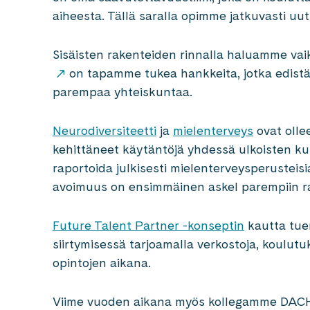
aiheesta. Tällä saralla opimme jatkuvasti uut
Sisäisten rakenteiden rinnalla haluamme va
on tapamme tukea hankkeita, jotka edistävä
parempaa yhteiskuntaa.
Neurodiversiteetti
ja
mielenterveys
ovat olle
kehittäneet käytäntöjä yhdessä ulkoisten 
raportoida julkisesti mielenterveysperustei
avoimuus on ensimmäinen askel parempiin ra
Future Talent Partner -konseptin
kautta tuem
siirtymisessä tarjoamalla verkostoja, koulutu
opintojen aikana.
Viime vuoden aikana myös kollegamme DACH-