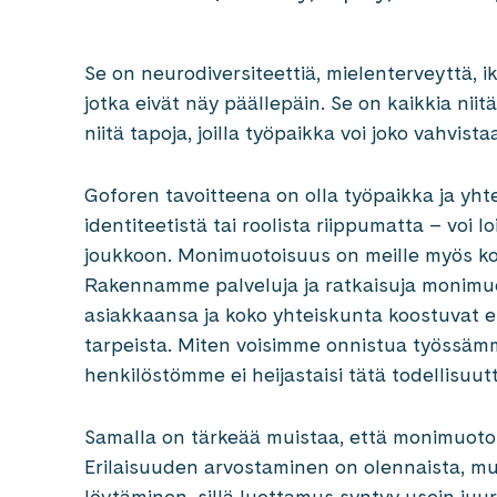
Se on neurodiversiteettiä, mielenterveyttä, i
jotka eivät näy päällepäin. Se on kaikkia niitä 
niitä tapoja, joilla työpaikka voi joko vahvis
Goforen tavoitteena on olla työpaikka ja yhte
identiteetistä tai roolista riippumatta – voi
joukkoon. Monimuotoisuus on meille myös kon
Rakennamme palveluja ja ratkaisuja monim
asiakkaansa ja koko yhteiskunta koostuvat eri
tarpeista. Miten voisimme onnistua työssämme
henkilöstömme ei heijastaisi tätä todellisuut
Samalla on tärkeää muistaa, että monimuotoi
Erilaisuuden arvostaminen on olennaista, mu
löytäminen, sillä luottamus syntyy usein juuri 