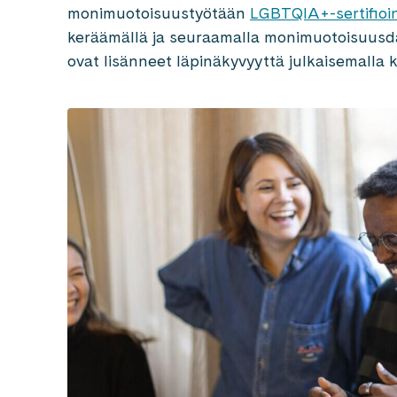
monimuotoisuustyötään
LGBTQIA+-sertifioin
keräämällä ja seuraamalla monimuotoisuusd
ovat lisänneet läpinäkyvyyttä julkaisemalla k