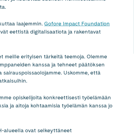
ta.
ikuttaa laajemmin.
Gofore Impact Foundation
t eettistä digitalisaatiota ja rakentavat
et meille erityisen tärkeitä teemoja. Olemme
kumppaneiden kanssa ja tehneet päätöksen
sia sairauspoissaolojamme. Uskomme, että
tkaisuihin.
me opiskelijoita konkreettisesti työelämään
ksia ja aitoja kohtaamisia työelämän kanssa jo
alueella ovat selkeyttäneet