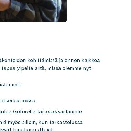
akenteiden kehittämistä ja ennen kaikkea
a tapaa ylpeitä siitä, missä olemme nyt.
tastamme:
 itsensä töissä
ulua Goforella tai asiakkaillamme
niä myös silloin, kun tarkastelussa
yvät taustamuuttujat