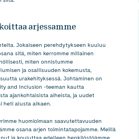
koittaa arjessamme
nteita. Jokaiseen perehdytykseen kuuluu
 osana sitä, miten kerromme millainen
öllisesti, miten onnistumme
lumisen ja osallisuuden kokemusta,
lisuutta urakehityksessä. Johtaminen on
ity and Inclusion -teeman kautta
ta ajankohtaisista aiheista, ja uudet
i heti alusta alkaen.
 Pyrimme huomioimaan saavutettavuuden
ssämme osana arjen toimintatapojamme. Meillä
anut ja kouluttaa edelleen henkilöstöämme