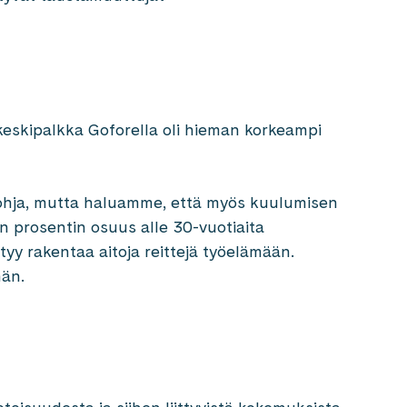
keskipalkka Goforella oli hieman korkeampi
 pohja, mutta haluamme, että myös kuulumisen
 prosentin osuus alle 30-vuotiaita
ytyy rakentaa aitoja reittejä työelämään.
hän.