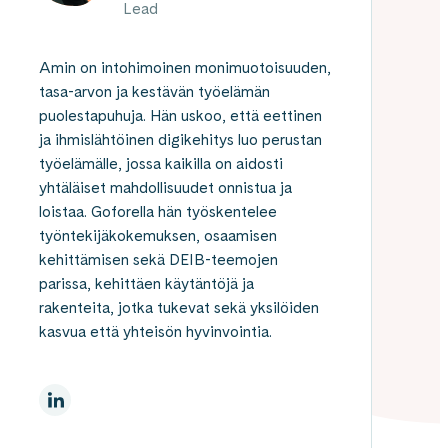
Lead
Amin on intohimoinen monimuotoisuuden,
tasa-arvon ja kestävän työelämän
puolestapuhuja. Hän uskoo, että eettinen
ja ihmislähtöinen digikehitys luo perustan
työelämälle, jossa kaikilla on aidosti
yhtäläiset mahdollisuudet onnistua ja
loistaa. Goforella hän työskentelee
työntekijäkokemuksen, osaamisen
kehittämisen sekä DEIB-teemojen
parissa, kehittäen käytäntöjä ja
rakenteita, jotka tukevat sekä yksilöiden
kasvua että yhteisön hyvinvointia.
LinkedInissä