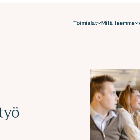
Toimialat
Mitä teemme
työ