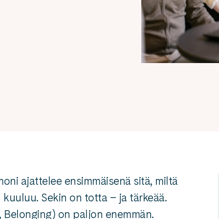
i ajattelee ensimmäisenä sitä, miltä
kuuluu. Sekin on totta – ja tärkeää.
on, Belonging) on paljon enemmän.