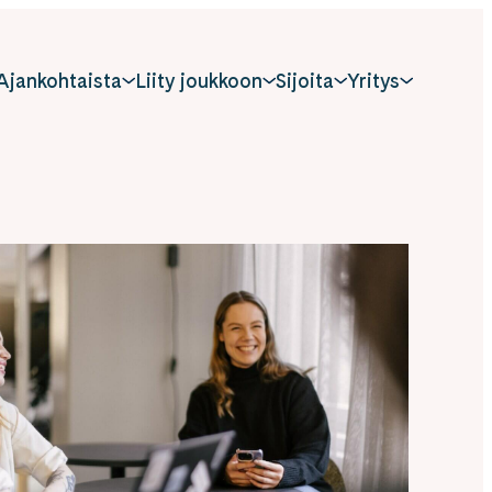
Ajankohtaista
Liity joukkoon
Sijoita
Yritys