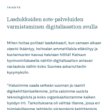
TAVOITE
Laadukkaiden sote-palveluiden
varmistaminen digitalisaation avulla
Miten hoitaa potilaat laadukkaasti, kun samaan aikaan
väestö ikääntyy, hoitoalan ammattilaisia eläköityy ja
kustannusten kasvua halutaan hillitä? Kainuun
hyvinvointialueella nähtiin digitalisaation antavan
vastauksia näihin koko Suomea askarruttaviin
kysymyksiin.
”Halusimme saada selkeän suunnan ja raamit
digikehittämisellemme, jotta saisimme uusista
teknologioista ja koko organisaatiostamme kaiken
hyödyn irti. Tarkoituksena oli välttää tilanne, jossa eri
toimialoillamme tehtäisiin pistemäistä kehittämistä