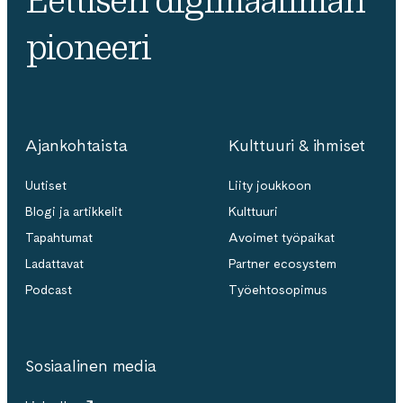
Eettisen digimaailman
pioneeri
Ajankohtaista
Kulttuuri & ihmiset
Uutiset
Liity joukkoon
Blogi ja artikkelit
Kulttuuri
Tapahtumat
Avoimet työpaikat
Ladattavat
Partner ecosystem
Podcast
Työehtosopimus
Sosiaalinen media