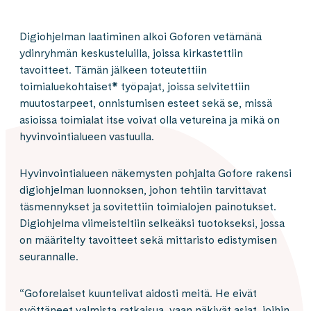
Digiohjelman laatiminen alkoi Goforen vetämänä
ydinryhmän keskusteluilla, joissa kirkastettiin
tavoitteet. Tämän jälkeen toteutettiin
toimialuekohtaiset* työpajat, joissa selvitettiin
muutostarpeet, onnistumisen esteet sekä se, missä
asioissa toimialat itse voivat olla vetureina ja mikä on
hyvinvointialueen vastuulla.
Hyvinvointialueen näkemysten pohjalta Gofore rakensi
digiohjelman luonnoksen, johon tehtiin tarvittavat
täsmennykset ja sovitettiin toimialojen painotukset.
Digiohjelma viimeisteltiin selkeäksi tuotokseksi, jossa
on määritelty tavoitteet sekä mittaristo edistymisen
seurannalle.
“Goforelaiset kuuntelivat aidosti meitä. He eivät
syöttäneet valmista ratkaisua, vaan näkivät asiat, joihin