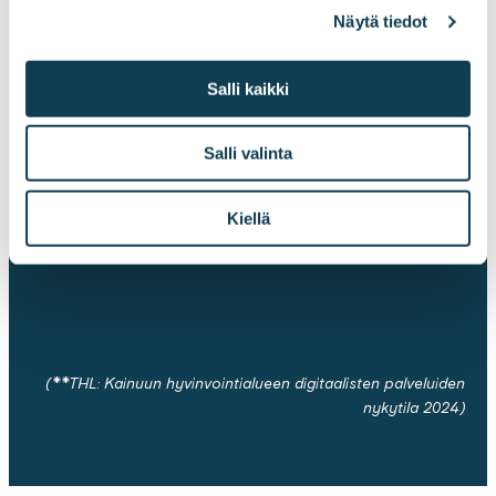
> 40
52 %
Näytä tiedot
Salli kaikki
Suomen suurta
Kainuun väestöstä
kaupunkia mukana
käyttää digitaalista
Salli valinta
kehitysvaiheessa
Omasote-
palvelualustaa**
Kiellä
(**THL: Kainuun hyvinvointialueen digitaalisten palveluiden
nykytila 2024)