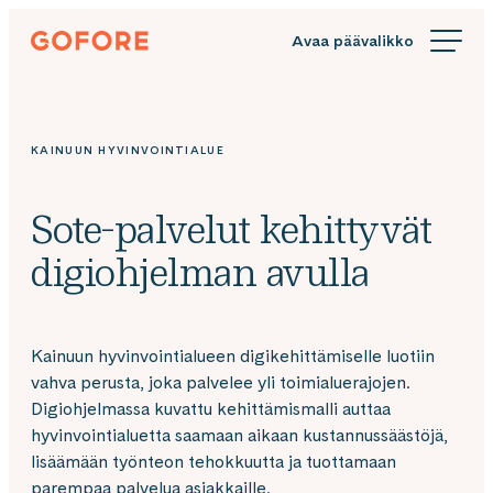
Siirry
Gofore
suoraan
We
sisältöön
offer
expert
knowledge
KAINUUN HYVINVOINTIALUE
in
digitalization.
Sote-palvelut kehittyvät
digiohjelman avulla
Kainuun hyvinvointialueen digikehittämiselle luotiin
vahva perusta, joka palvelee yli toimialuerajojen.
Digiohjelmassa kuvattu kehittämismalli auttaa
hyvinvointialuetta saamaan aikaan kustannussäästöjä,
lisäämään työnteon tehokkuutta ja tuottamaan
parempaa palvelua asiakkaille.