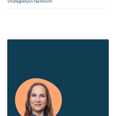
Strategiatyön fasilitointi
Ota yhteyttä!