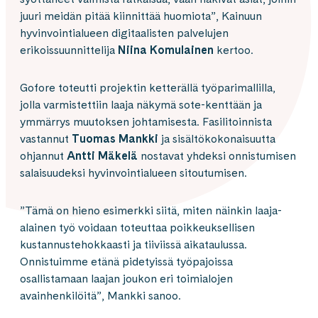
juuri meidän pitää kiinnittää huomiota”, Kainuun
hyvinvointialueen digitaalisten palvelujen
erikoissuunnittelija
Niina Komulainen
kertoo.
Gofore toteutti projektin ketterällä työparimallilla,
jolla varmistettiin laaja näkymä sote-kenttään ja
ymmärrys muutoksen johtamisesta. Fasilitoinnista
vastannut
Tuomas Mankki
ja sisältökokonaisuutta
ohjannut
Antti Mäkelä
nostavat yhdeksi onnistumisen
salaisuudeksi hyvinvointialueen sitoutumisen.
”Tämä on hieno esimerkki siitä, miten näinkin laaja-
alainen työ voidaan toteuttaa poikkeuksellisen
kustannustehokkaasti ja tiiviissä aikataulussa.
Onnistuimme etänä pidetyissä työpajoissa
osallistamaan laajan joukon eri toimialojen
avainhenkilöitä”, Mankki sanoo.