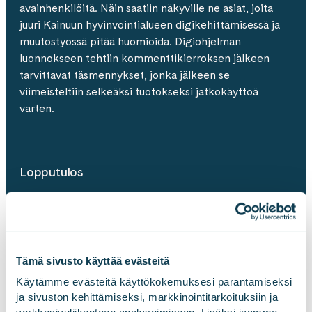
avainhenkilöitä. Näin saatiin näkyville ne asiat, joita
juuri Kainuun hyvinvointialueen digikehittämisessä ja
muutostyössä pitää huomioida. Digiohjelman
luonnokseen tehtiin kommenttikierroksen jälkeen
tarvittavat täsmennykset, jonka jälkeen se
viimeisteltiin selkeäksi tuotokseksi jatkokäyttöä
varten.
Lopputulos
Valmis digiohjelma on johtamisen työkalu, joka antaa
suunnan ja yhteisen kielen Kainuun hyvinvointialueen
digikehittämiselle. Sen avulla hyvinvointialue pystyy
siirtymään pistemäisestä kehittämisestä
Tämä sivusto käyttää evästeitä
kokonaiskuvan huomioivaan malliin, joka parantaa
Käytämme evästeitä käyttökokemuksesi parantamiseksi 
kustannustehokkuutta ja tiedolla johtamista.
ja sivuston kehittämiseksi, markkinointitarkoituksiin ja 
Konkretian tasolle vietynä ohjelma parantaa palvelua