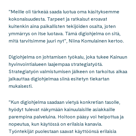
”Meille oli tärkeää saada luotua oma käsityksemme
kokonaisuudesta. Tarpeet ja ratkaisut eroavat
kuitenkin aina paikallisten tekijöiden osalta, joten
ymmärrys on itse luotava. Tämä digiohjelma on sitä,
mitä tarvitsimme juuri nyt”, Niina Komulainen kertoo.
Digiohjelma on johtamisen työkalu, joka tukee Kainuun
hyvinvointialueen laajempaa strategiatyötä.
Strategiatyön valmistumisen jälkeen on tarkoitus alkaa
jalkauttaa digiohjelmaa siinä esitetyn tiekartan
mukaisesti.
”Kun digiohjelma saadaan vietyä konkretian tasolle,
hyödyt tulevat näkymään kainuulaisille asiakkaille
parempina palveluina. Hoitoon pääsy voi helpottua ja
nopeutua, kun käytössä on erilaisia kanavia.
Työntekijät puolestaan saavat käyttöönsä erilaisia