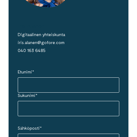
Iris Alanen
Digitaalinen yhteiskunta
iris.alanen@gofore.com
040 163 6485
Etunimi
*
Sukunimi
*
Sähköposti
*