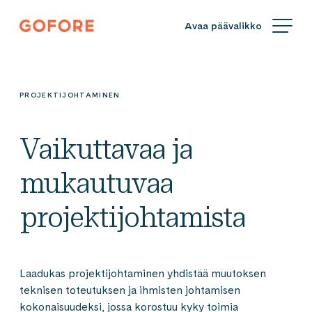
Siirry
Gofore
suoraan
We
sisältöön
offer
expert
knowledge
PROJEKTIJOHTAMINEN
in
digitalization.
Vaikuttavaa ja
mukautuvaa
projektijohtamista
Laadukas projektijohtaminen yhdistää muutoksen
teknisen toteutuksen ja ihmisten johtamisen
kokonaisuudeksi, jossa korostuu kyky toimia