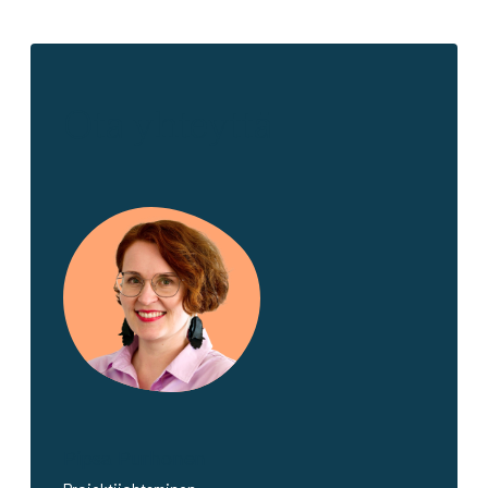
Ota yhteyttä
Pipsa Purhonen