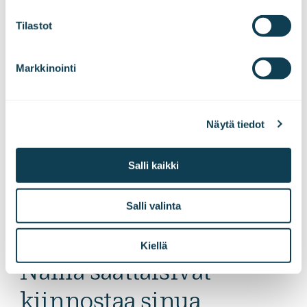
Yhdistetty projekti- ja muutosjohtaminen
Tilastot
Investointisi onnistuneeseen lopputulokseen
Markkinointi
Kompleksisen hankkeen käynnistys
Kompleksisen hankkeen transformaatiotoimisto
Projekti- ja muutosjohtamisen työkalut ja
Näytä tiedot
osaaminen
Lue lisää palvelusta
Salli kaikki
Salli valinta
Kiellä
Nämä saattaisivat
kiinnostaa sinua