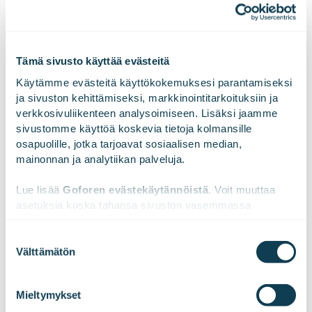
Hankesuunnittelu
Tämä sivusto käyttää evästeitä
Monipuolinen suunnittelutyö on edellytys projektille,
Käytämme evästeitä käyttökokemuksesi parantamiseksi 
joka saavuttaa tavoitteensa aikataulussa.
ja sivuston kehittämiseksi, markkinointitarkoituksiin ja 
verkkosivuliikenteen analysoimiseen. Lisäksi jaamme 
Esiselvitykset
sivustomme käyttöä koskevia tietoja kolmansille 
osapuolille, jotka tarjoavat sosiaalisen median, 
Budjetointi ja business case
mainonnan ja analytiikan palveluja.
Tavoitteiden ja vision kirkastaminen
Lue lisää 
Goforen evästekäytännöistä
. Voit muuttaa 
Rahoituksen hakeminen
asetuksia koska tahansa sivuston vasemmassa 
Hankinnat ja sopimukset
alareunassa olevasta ikonista.
Suostumuksen
Viestintäsuunnitelma ja -materiaalit
Välttämätön
valinta
We work with
47 third parties
who may receive and
process your information.
Mieltymykset