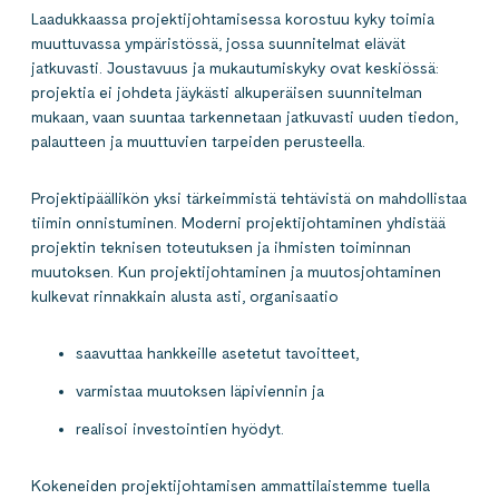
Laadukkaassa projektijohtamisessa korostuu kyky toimia
muuttuvassa ympäristössä, jossa suunnitelmat elävät
jatkuvasti. Joustavuus ja mukautumiskyky ovat keskiössä:
projektia ei johdeta jäykästi alkuperäisen suunnitelman
mukaan, vaan suuntaa tarkennetaan jatkuvasti uuden tiedon,
palautteen ja muuttuvien tarpeiden perusteella.
Projektipäällikön yksi tärkeimmistä tehtävistä on mahdollistaa
tiimin onnistuminen. Moderni projektijohtaminen yhdistää
projektin teknisen toteutuksen ja ihmisten toiminnan
muutoksen. Kun projektijohtaminen ja muutosjohtaminen
kulkevat rinnakkain alusta asti, organisaatio
saavuttaa hankkeille asetetut tavoitteet,
varmistaa muutoksen läpiviennin ja
realisoi investointien hyödyt.
Kokeneiden projektijohtamisen ammattilaistemme tuella