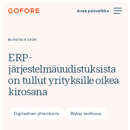
Siirry
Gofore
suoraan
We
sisältöön
offer
expert
knowledge
BLOGI
30.5.2025
in
digitalization.
ERP-
järjestelmäuudistuksista
on tullut yrityksille oikea
kirosana
Digitaalinen yhteiskunta
Älykäs teollisuus