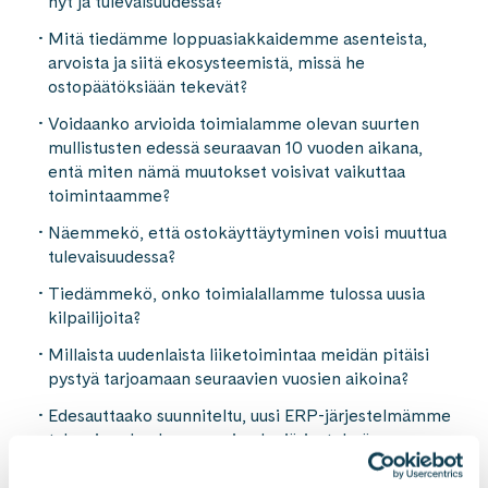
nyt ja tulevaisuudessa?
Mitä tiedämme loppuasiakkaidemme asenteista,
arvoista ja siitä ekosysteemistä, missä he
ostopäätöksiään tekevät?
Voidaanko arvioida toimialamme olevan suurten
mullistusten edessä seuraavan 10 vuoden aikana,
entä miten nämä muutokset voisivat vaikuttaa
toimintaamme?
Näemmekö, että ostokäyttäytyminen voisi muuttua
tulevaisuudessa?
Tiedämmekö, onko toimialallamme tulossa uusia
kilpailijoita?
Millaista uudenlaista liiketoimintaa meidän pitäisi
pystyä tarjoamaan seuraavien vuosien aikoina?
Edesauttaako suunniteltu, uusi ERP-järjestelmämme
tulevaisuuden kasvua vai onko järjestelmämme
mallinnettu vain tämän päivän tarpeita varten?