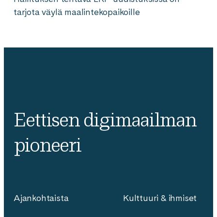
tarjota väylä maalintekopaikoille
Eettisen digimaailman
pioneeri
Ajankohtaista
Kulttuuri & ihmiset