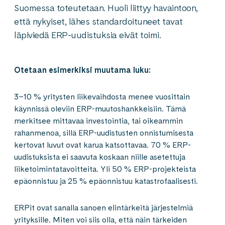
Suomessa toteutetaan. Huoli liittyy havaintoon,
että nykyiset, lähes standardoituneet tavat
läpiviedä ERP-uudistuksia eivät toimi.
Otetaan esimerkiksi muutama luku:
3–10 % yritysten liikevaihdosta menee vuosittain
käynnissä oleviin ERP-muutoshankkeisiin. Tämä
merkitsee mittavaa investointia, tai oikeammin
rahanmenoa, sillä ERP-uudistusten onnistumisesta
kertovat luvut ovat karua katsottavaa. 70 % ERP-
uudistuksista ei saavuta koskaan niille asetettuja
liiketoimintatavoitteita. Yli 50 % ERP-projekteista
epäonnistuu ja 25 % epäonnistuu katastrofaalisesti.
ERPit ovat sanalla sanoen elintärkeitä järjestelmiä
yrityksille. Miten voi siis olla, että näin tärkeiden