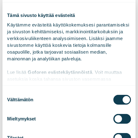
Arvonluonnin keskiössä on tunnistaa se tulevaisuuden
Tämä sivusto käyttää evästeitä
toimintaympäristö, jota varten uudistuvaa ERPiä
rakennetaan. Kun mietit omia asiakkaitasi, mikä on
Käytämme evästeitä käyttökokemuksesi parantamiseksi 
heille arvokasta tänään, entäpä huomenna?
ja sivuston kehittämiseksi, markkinointitarkoituksiin ja 
verkkosivuliikenteen analysoimiseen. Lisäksi jaamme 
sivustomme käyttöä koskevia tietoja kolmansille 
Lue lisää palveluistamme onnistuneeseen ERP-hankkeisiin
osapuolille, jotka tarjoavat sosiaalisen median, 
mainonnan ja analytiikan palveluja.
Lue lisää 
Goforen evästekäytännöistä
. Voit muuttaa 
asetuksia koska tahansa sivuston vasemmassa 
alareunassa olevasta ikonista.
erp
Suostumuksen
Välttämätön
valinta
We work with
47 third parties
who may receive and
process your information.
Mieltymykset
LinkedInissä
X:ssä
Facebookissa
JAA
Tilastot