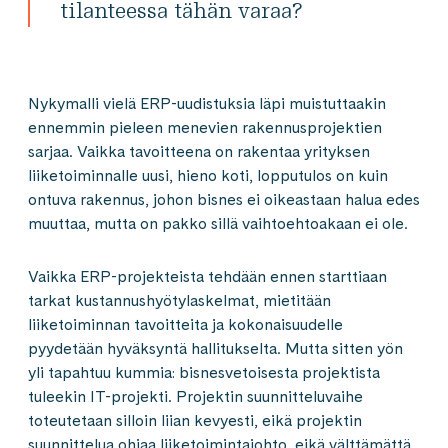
tilanteessa tähän varaa?
Nykymalli vielä ERP-uudistuksia läpi muistuttaakin
ennemmin pieleen menevien rakennusprojektien
sarjaa. Vaikka tavoitteena on rakentaa yrityksen
liiketoiminnalle uusi, hieno koti, lopputulos on kuin
ontuva rakennus, johon bisnes ei oikeastaan halua edes
muuttaa, mutta on pakko sillä vaihtoehtoakaan ei ole.
Vaikka ERP-projekteista tehdään ennen starttiaan
tarkat kustannushyötylaskelmat, mietitään
liiketoiminnan tavoitteita ja kokonaisuudelle
pyydetään hyväksyntä hallitukselta. Mutta sitten yön
yli tapahtuu kummia: bisnesvetoisesta projektista
tuleekin IT-projekti. Projektin suunnitteluvaihe
toteutetaan silloin liian kevyesti, eikä projektin
suunnittelua ohjaa liiketoimintajohto, eikä välttämättä