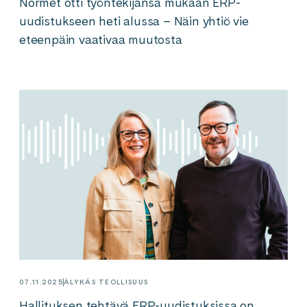
Normet otti työntekijänsä mukaan ERP-
uudistukseen heti alussa – Näin yhtiö vie
eteenpäin vaativaa muutosta
07.11.2025
ÄLYKÄS TEOLLISUUS
Hallituksen tehtävä ERP-uudistuksissa on