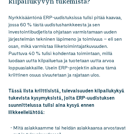
kilpailukyvyn tukemista?
Nyrkkisääntönä ERP-uudistuksissa tulisi pitää kaavaa,
jossa 60 % tästä uudistushankkeesta ja sen
investointibudjetista ohjataan varmistamaan uuden
järjestelmän tekninen läpimeno ja toimivuus – eli sen
osan, mikä varmistaa liiketoimintajatkuvuuden.
Puuttuva 40 % tulisi kohdentaa toimintaan, millä
luodaan uutta kilpailuetua ja tuotetaan uutta arvoa
loppuasiakkaille. Usein ERP-projektin aikana tämä
kriittinen osuus sivuutetaan ja rajataan ulos.
Tässä lista kriittisistä, tulevaisuuden kilpailukykyä
tukevista kysymyksistä, joita ERP-uudistuksen
suunnittelussa tulisi aina kysyä ennen
liikkeellelähtöä:
Mitä asiakkaamme tai heidän asiakkaansa arvostavat