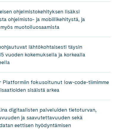
isen ohjelmistokehityksen lisäksi
ta ohjelmisto- ja mobiilikehitystä, ja
myös muotoiluosaamista
hjautuvat lähtökohtaisesti täysin
o 15 vuoden kokemuksella ja korkealla
ella
 Platformiin fokusoitunut low-code-tiimimme
isaatioiden sisäistä arkea
na digitaalisten palveluiden tietoturvan,
kuvuuden ja saavutettavuuden sekä
 datan eettisen hyödyntämisen