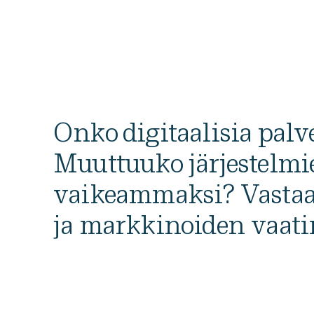
Onko digitaalisia palv
Muuttuuko järjestelmi
vaikeammaksi? Vastaa
ja markkinoiden vaat