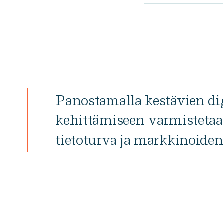
Panostamalla kestävien dig
kehittämiseen varmisteta
tietoturva ja markkinoide