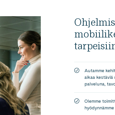
Ohjelmist
mobiilike
tarpeisii
Autamme kehit
aikaa kestäviä 
palveluna, tavoi
Olemme toimitt
hyödynnämme v