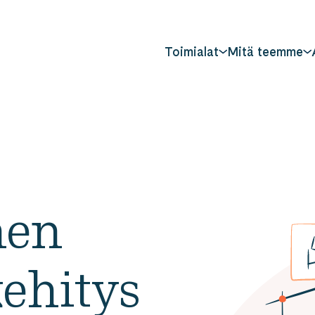
Toimialat
Mitä teemme
nen
ehitys