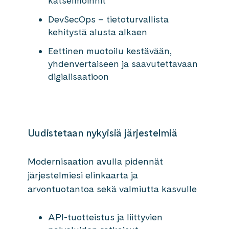
katselmoinnit
DevSecOps – tietoturvallista
kehitystä alusta alkaen
Eettinen muotoilu kestävään,
yhdenvertaiseen ja saavutettavaan
digialisaatioon
Uudistetaan nykyisiä järjestelmiä
Modernisaation avulla pidennät
järjestelmiesi elinkaarta ja
arvontuotantoa sekä valmiutta kasvulle
API-tuotteistus ja liittyvien