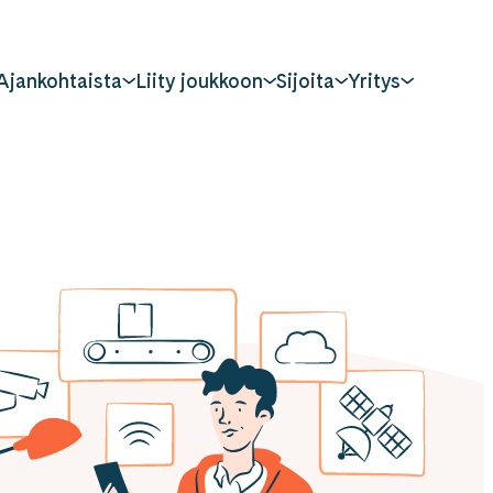
Ajankohtaista
Liity joukkoon
Sijoita
Yritys