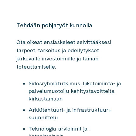
Tehdään pohjatyöt kunnolla
Ota oikeat ensiaskeleet selvittääksesi
tarpeet, tarkoitus ja edellytykset
järkevälle investoinnille ja tämän
toteuttamiselle.
Sidosryhmätutkimus, liiketoiminta- ja
palvelu­muotoilu kehitys­tavoitteita
kirkastamaan
Arkkitehtuuri- ja infrastruktuuri­
suunnittelu
Teknologia-arvioinnit ja -