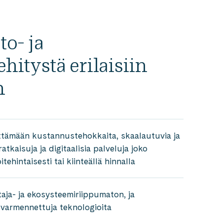
o- ja
hitystä erilaisiin
n
tämään kustannustehokkaita, skaalautuvia ja
ratkaisuja ja digitaalisia palveluja joko
tehintaisesti tai kiinteällä hinnalla
aja- ja ekosysteemiriippumaton, ja
armennettuja teknologioita