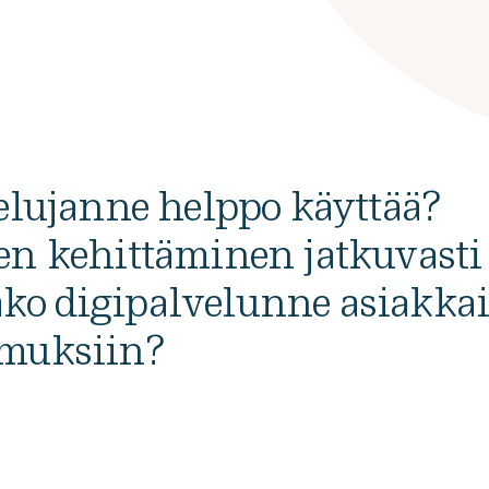
elujanne helppo käyttää?
en kehittäminen jatkuvasti
ko digipalvelunne asiakka
imuksiin?