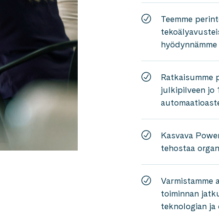
Teemme perinte
tekoälyavusteis
hyödynnämme 
Ratkaisumme po
julkipilveen j
automaatioaste
Kasvava Power
tehostaa organ
Varmistamme ai
toiminnan jat
teknologian ja