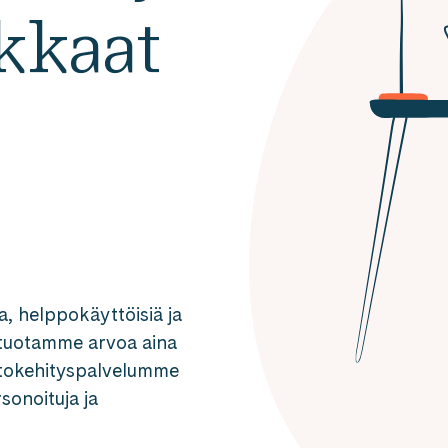
kkaat
ia, helppokäyttöisiä ja
 tuotamme arvoa aina
istokehityspalvelumme
sonoituja ja