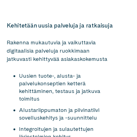
Kehitetään uusia palveluja ja ratkaisuja
Rakenna mukautuvia ja vaikuttavia
digitaalisia palveluja ruokkimaan
jatkuvasti kehittyvää asiakaskokemusta
Uusien tuote-, alusta- ja
palvelukonseptien ketterä
kehittäminen, testaus ja jatkuva
toimitus
Alustariippumaton ja pilvinatiivi
sovelluskehitys ja -suunnittelu
Integroitujen ja sulautettujen
järjestelmien kehitys