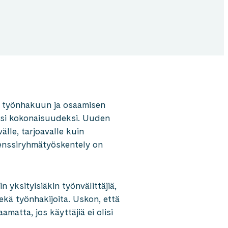
set työnhakuun ja osaamisen
eksi kokonaisuudeksi. Uuden
älle, tarjoavalle kuin
erenssiryhmätyöskentely on
 yksityisiäkin työnvälittäjiä,
sekä työnhakijoita. Uskon, että
matta, jos käyttäjiä ei olisi