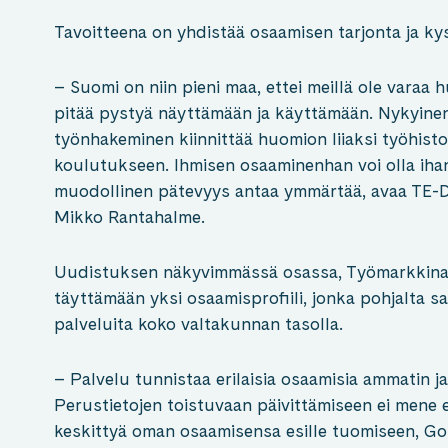
Tavoitteena on yhdistää osaamisen tarjonta ja ky
– Suomi on niin pieni maa, ettei meillä ole varaa 
pitää pystyä näyttämään ja käyttämään. Nykyine
työnhakeminen kiinnittää huomion liiaksi työhistori
koulutukseen. Ihmisen osaaminenhan voi olla iha
muodollinen pätevyys antaa ymmärtää, avaa TE-D
Mikko Rantahalme.
Uudistuksen näkyvimmässä osassa, Työmarkkinator
täyttämään yksi osaamisprofiili, jonka pohjalta sa
palveluita koko valtakunnan tasolla.
– Palvelu tunnistaa erilaisia osaamisia ammatin ja
Perustietojen toistuvaan päivittämiseen ei mene e
keskittyä oman osaamisensa esille tuomiseen, Go