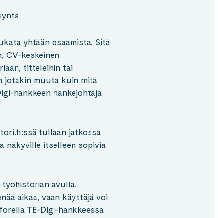
syntä.
hukata yhtään osaamista. Sitä
n, CV-keskeinen
aan, titteleihin tai
n jotakin muuta kuin mitä
igi-hankkeen hankejohtaja
i.fi:ssä tullaan jatkossa
a näkyville itselleen sopivia
 työhistorian avulla.
nää aikaa, vaan käyttäjä voi
forella TE-Digi-hankkeessa