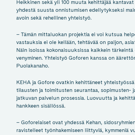
Heikkinen sekä yli 100 muuta kehittäjää kantavat
yhdestä suusta onnistumisen edellytykseksi maini
avoin sekä rehellinen yhteistyö.
– Tämän mittaluokan projektia ei voi kutsua helpo
vastauksia ei ole kellään, tehtävää on paljon, asiat
Näin isoissa kokonaisuuksissa kaikkein tärkeintä 
venyminen. Yhteistyö Goforen kanssa on äärettöm
Puolakanaho.
KEHA ja Gofore ovatkin kehittäneet yhteistyössä
tilausten ja toimitusten seurantaa, sopimusten- j
jatkuvan palvelun prosessia. Luovuutta ja kehitt
hankkeen sisällössä.
– Goforelaiset ovat yhdessä Kehan, sidosryhmie
ravistelleet työnhakemiseen liittyviä, kymmeniä vu