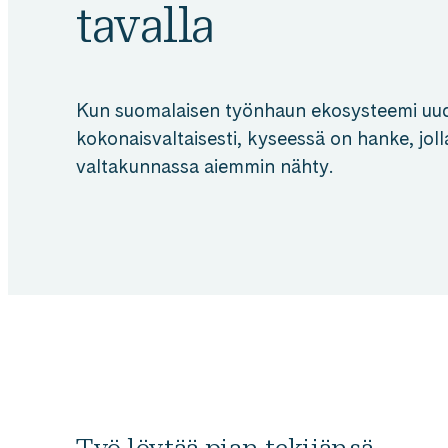
tavalla
Kun suomalaisen työnhaun ekosysteemi uud
kokonaisvaltaisesti, kyseessä on hanke, joll
valtakunnassa aiemmin nähty.
Työ löytää pian tekijänsä