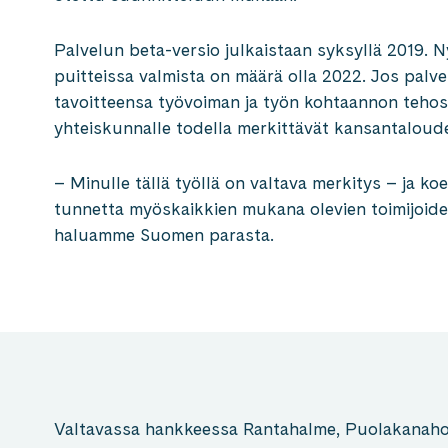
Palvelun beta-versio julkaistaan syksyllä 2019. N
puitteissa valmista on määrä olla 2022. Jos palv
tavoitteensa työvoiman ja työn kohtaannon tehos
yhteiskunnalle todella merkittävät kansantaloude
– Minulle tällä työllä on valtava merkitys – ja k
tunnetta myöskaikkien mukana olevien toimijoide
haluamme Suomen parasta.
Valtavassa hankkeessa Rantahalme, Puolakanaho,