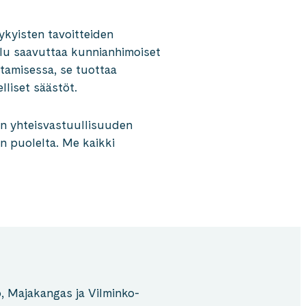
ykyisten tavoitteiden
elu saavuttaa kunnianhimoiset
tamisessa, se tuottaa
lliset säästöt.
oen yhteisvastuullisuuden
n puolelta. Me kaikki
 Majakangas ja Vilminko-