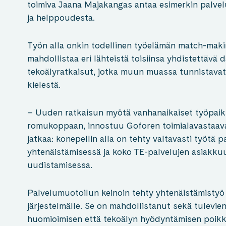
toimiva Jaana Majakangas antaa esimerkin palv
ja helppoudesta.
Työn alla onkin todellinen työelämän match-maki
mahdollistaa eri lähteistä toisiinsa yhdistettävä d
tekoälyratkaisut, jotka muun muassa tunnistavat
kielestä.
– Uuden ratkaisun myötä vanhanaikaiset työpaik
romukoppaan, innostuu Goforen toimialavastaava
jatkaa: konepellin alla on tehty valtavasti työtä 
yhtenäistämisessä ja koko TE-palvelujen asiakku
uudistamisessa.
Palvelumuotoilun keinoin tehty yhtenäistämistyö
järjestelmälle. Se on mahdollistanut sekä tulevie
huomioimisen että tekoälyn hyödyntämisen poikke