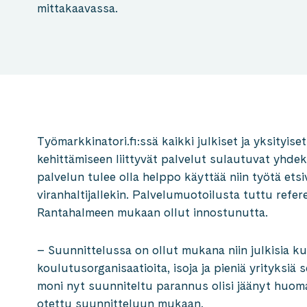
mittakaavassa.
Työmarkkinatori.fi:ssä kaikki julkiset ja yksityi
kehittämiseen liittyvät palvelut sulautuvat yhd
palvelun tulee olla helppo käyttää niin työtä etsiv
viranhaltijallekin. Palvelumuotoilusta tuttu ref
Rantahalmeen mukaan ollut innostunutta.
– Suunnittelussa on ollut mukana niin julkisia kuin
koulutusorganisaatioita, isoja ja pieniä yrityksiä 
moni nyt suunniteltu parannus olisi jäänyt huomaa
otettu suunnitteluun mukaan.