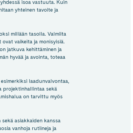
 yhdessä isoa vastuuta. Kuin
taan yhteinen tavoite ja
ksi millään tasolla. Valmiita
 ovat vaikeita ja monisyisiä.
on jatkuva kehittäminen ja
än hyvää ja avointa, toteaa
 esimerkiksi laadunvalvontaa,
a projektinhallintaa sekä
ämishalua on tarvittu myös
n sekä asiakkaiden kanssa
osia vanhoja rutiineja ja