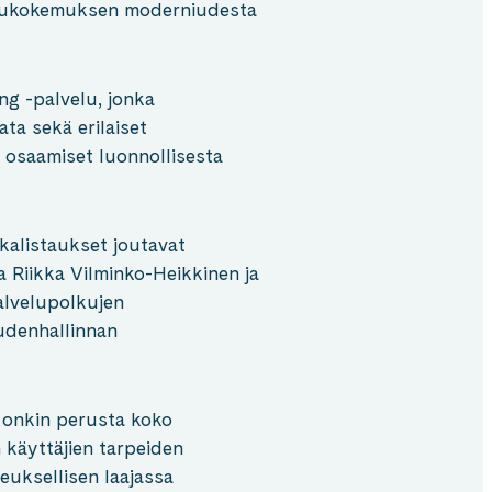
elukokemuksen moderniudesta
ng -palvelu, jonka
ata sekä erilaiset
 osaamiset luonnollisesta
kalistaukset joutavat
 Riikka Vilminko-Heikkinen ja
palvelupolkujen
udenhallinnan
 onkin perusta koko
n käyttäjien tarpeiden
uksellisen laajassa