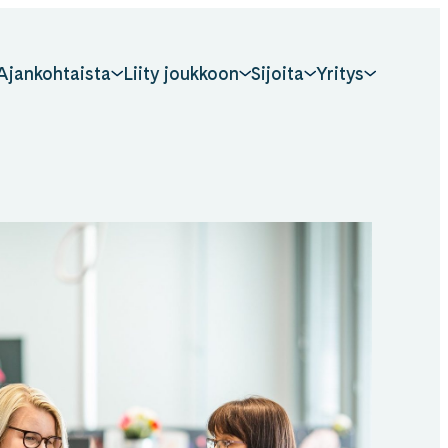
Ajankohtaista
Liity joukkoon
Sijoita
Yritys