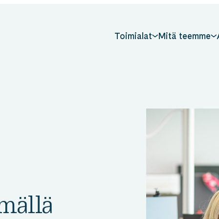
Toimialat
Mitä teemme
mällä