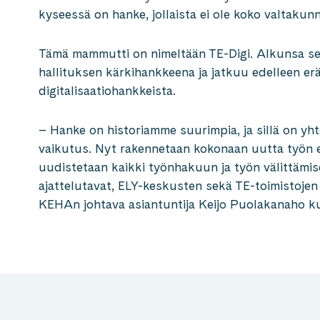
kyseessä on hanke, jollaista ei ole koko valtaku
Tämä mammutti on nimeltään TE-Digi. Alkunsa se 
hallituksen kärkihankkeena ja jatkuu edelleen er
digitalisaatiohankkeista.
– Hanke on historiamme suurimpia, ja sillä on yhte
vaikutus. Nyt rakennetaan kokonaan uutta työn 
uudistetaan kaikki työnhakuun ja työn välittämis
ajattelutavat, ELY-keskusten sekä TE-toimistojen 
KEHAn johtava asiantuntija Keijo Puolakanaho k