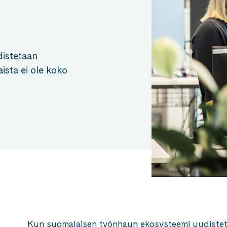
istetaan
aista ei ole koko
Kun suomalaisen työnhaun ekosysteemi uudisteta