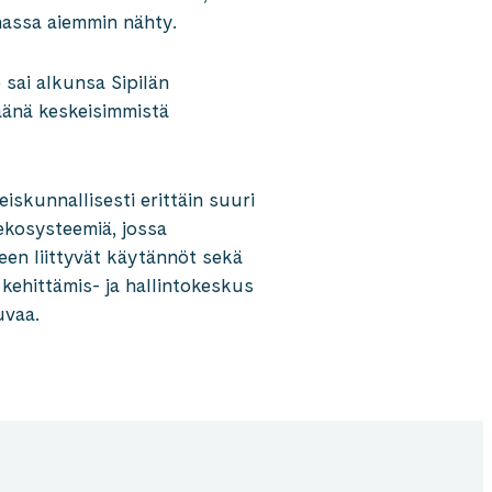
nnassa aiemmin nähty.
sai alkunsa Sipilän
äänä keskeisimmistä
iskunnallisesti erittäin suuri
ekosysteemiä, jossa
een liittyvät käytännöt sekä
kehittämis- ja hallintokeskus
uvaa.