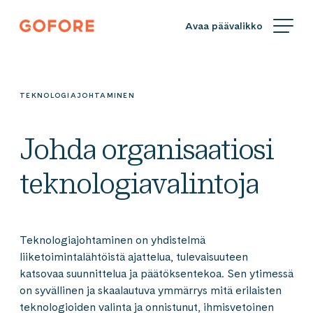
Siirry
Gofore
suoraan
We
sisältöön
offer
expert
knowledge
TEKNOLOGIAJOHTAMINEN
in
digitalization.
Johda organisaatiosi
teknologiavalintoja
Teknologiajohtaminen on yhdistelmä
liiketoimintalähtöistä ajattelua, tulevaisuuteen
katsovaa suunnittelua ja päätöksentekoa. Sen ytimessä
on syvällinen ja skaalautuva ymmärrys mitä erilaisten
teknologioiden valinta ja onnistunut, ihmisvetoinen