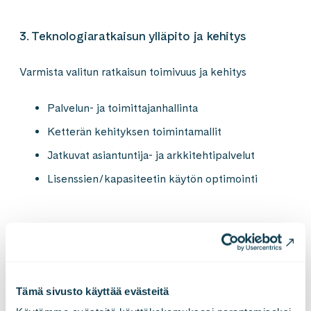
3. Teknologiaratkaisun ylläpito ja kehitys
Varmista valitun ratkaisun toimivuus ja kehitys
Palvelun- ja toimittajanhallinta
Ketterän kehityksen toimintamallit
Jatkuvat asiantuntija- ja arkkitehtipalvelut
Lisenssien/kapasiteetin käytön optimointi
4. Jatkuva uudistuminen
Teknologiastrategian toteutumisen sparraus ja jatkuva
Tämä sivusto käyttää evästeitä
ennakointi.