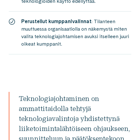
teknologioiden käyttö edellyttää.
Perustellut kumppanivalinnat
: Tilanteen
muuttuessa organisaatiolla on näkemystä miten
valita teknologiajohtamisen avuksi itselleen juuri
oikeat kumppanit.
Teknologiajohtaminen on
ammattitaidolla tehtyjä
teknologiavalintoja yhdistettynä
liiketoiminta­lähtöiseen ohjaukseen,
suunnitteluun ja päätöksentekoon.