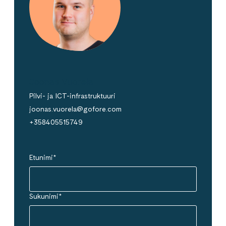
Joonas Vuorela
Pilvi- ja ICT-infrastruktuuri
joonas.vuorela@gofore.com
+358405515749
Etunimi
*
Sukunimi
*