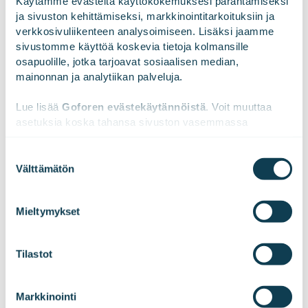
Käytämme evästeitä käyttökokemuksesi parantamiseksi 
ja sivuston kehittämiseksi, markkinointitarkoituksiin ja 
Teknologiaskenaariot ja tulevaisuuskuvien
verkkosivuliikenteen analysoimiseen. Lisäksi jaamme 
muotoilu
sivustomme käyttöä koskevia tietoja kolmansille 
osapuolille, jotka tarjoavat sosiaalisen median, 
Nykytilanteen haastaminen ja peilaus nouseviin
mainonnan ja analytiikan palveluja.
trendeihin
Uusien ratkaisujen arviointi
Lue lisää 
Goforen evästekäytännöistä
. Voit muuttaa 
asetuksia koska tahansa sivuston vasemmassa 
Kustannus- ja liiketoimintahyötylaskelmat
alareunassa olevasta ikonista.
Suostumuksen
Välttämätön
valinta
We work with
47 third parties
who may receive and
process your information.
Mieltymykset
Fiksusti valitut teknologiset alustat
Tilastot
ja työkalut skaalautuvat muuttuvien
tarpeiden mukaan.
Markkinointi