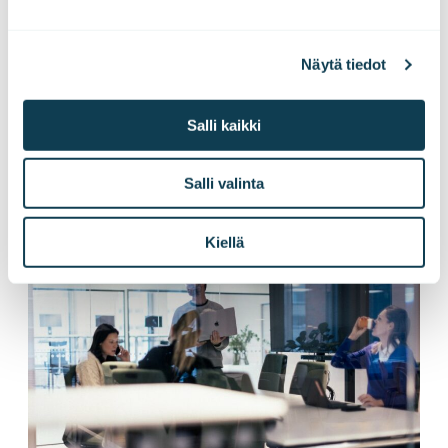
Näytä tiedot
Nämä saattaisivat
Salli kaikki
kiinnostaa sinua
Salli valinta
Kiellä