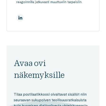
reagoinnilla jatkuvasti muuttuviin tarpeisiin.
LinkedInissä
Avaa ovi
näkemyksille
Tilaa postilaatikkoosi oivaltavat sisällöt niin
seuraavan sukupolven teollisuusratkaisuista
kuin huomisen digitaalisesta yhteiskunnasta.