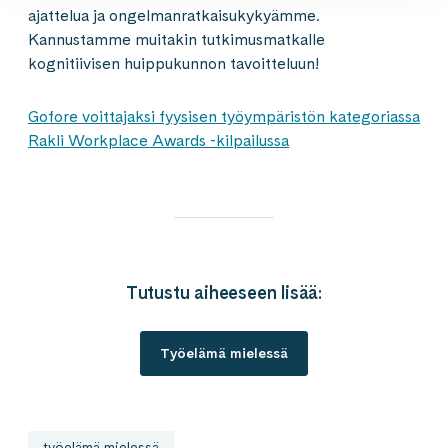
ajattelua ja ongelmanratkaisukykyämme.
Kannustamme muitakin tutkimusmatkalle
kognitiivisen huippukunnon tavoitteluun!
Gofore voittajaksi fyysisen työympäristön kategoriassa
Rakli Workplace Awards -kilpailussa
Tutustu aiheeseen lisää:
Työelämä mielessä
työelämä mielessä