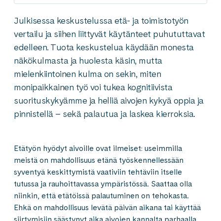
Julkisessa keskustelussa etä- ja toimistotyön
vertailu ja siihen liittyvät käytänteet puhututtavat
edelleen. Tuota keskustelua käydään monesta
näkökulmasta ja huolesta käsin, mutta
mielenkiintoinen kulma on sekin, miten
monipaikkainen työ voi tukea kognitiivista
suorituskykyämme ja helliä aivojen kykyä oppia ja
pinnistellä – sekä palautua ja laskea kierroksia.
Etätyön hyödyt aivoille ovat ilmeiset: useimmilla
meistä on mahdollisuus etänä työskennellessään
syventyä keskittymistä vaativiin tehtäviin itselle
tutussa ja rauhoittavassa ympäristössä. Saattaa olla
niinkin, että etätöissä palautuminen on tehokasta.
Ehkä on mahdollisuus levätä päivän aikana tai käyttää
siirtymisiin säästynyt aika aivojen kannalta parhaalla