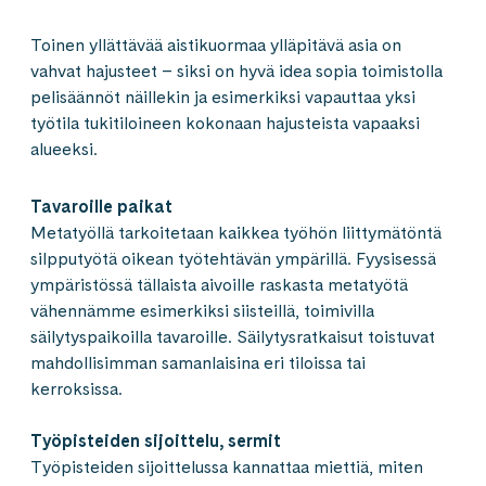
Toinen yllättävää aistikuormaa ylläpitävä asia on
vahvat hajusteet – siksi on hyvä idea sopia toimistolla
pelisäännöt näillekin ja esimerkiksi vapauttaa yksi
työtila tukitiloineen kokonaan hajusteista vapaaksi
alueeksi.
Tavaroille paikat
Metatyöllä tarkoitetaan kaikkea työhön liittymätöntä
silpputyötä oikean työtehtävän ympärillä. Fyysisessä
ympäristössä tällaista aivoille raskasta metatyötä
vähennämme esimerkiksi siisteillä, toimivilla
säilytyspaikoilla tavaroille. Säilytysratkaisut toistuvat
mahdollisimman samanlaisina eri tiloissa tai
kerroksissa.
Työpisteiden sijoittelu, sermit
Työpisteiden sijoittelussa kannattaa miettiä, miten