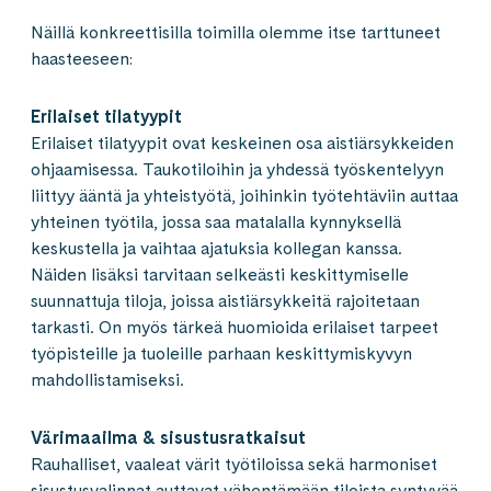
Näillä konkreettisilla toimilla olemme itse tarttuneet
haasteeseen:
Erilaiset tilatyypit
Erilaiset tilatyypit ovat keskeinen osa aistiärsykkeiden
ohjaamisessa. Taukotiloihin ja yhdessä työskentelyyn
liittyy ääntä ja yhteistyötä, joihinkin työtehtäviin auttaa
yhteinen työtila, jossa saa matalalla kynnyksellä
keskustella ja vaihtaa ajatuksia kollegan kanssa.
Näiden lisäksi tarvitaan selkeästi keskittymiselle
suunnattuja tiloja, joissa aistiärsykkeitä rajoitetaan
tarkasti. On myös tärkeä huomioida erilaiset tarpeet
työpisteille ja tuoleille parhaan keskittymiskyvyn
mahdollistamiseksi.
Värimaailma & sisustusratkaisut
Rauhalliset, vaaleat värit työtiloissa sekä harmoniset
sisustusvalinnat auttavat vähentämään tiloista syntyvää