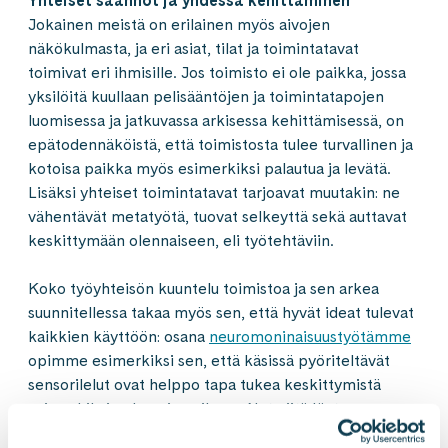
Yhteiset säännöt ja yhdessä kehittäminen
Jokainen meistä on erilainen myös aivojen
näkökulmasta, ja eri asiat, tilat ja toimintatavat
toimivat eri ihmisille. Jos toimisto ei ole paikka, jossa
yksilöitä kuullaan pelisääntöjen ja toimintatapojen
luomisessa ja jatkuvassa arkisessa kehittämisessä, on
epätodennäköistä, että toimistosta tulee turvallinen ja
kotoisa paikka myös esimerkiksi palautua ja levätä.
Lisäksi yhteiset toimintatavat tarjoavat muutakin: ne
vähentävät metatyötä, tuovat selkeyttä sekä auttavat
keskittymään olennaiseen, eli työtehtäviin.
Koko työyhteisön kuuntelu toimistoa ja sen arkea
suunnitellessa takaa myös sen, että hyvät ideat tulevat
kaikkien käyttöön: osana
neuromoninaisuustyötämme
opimme esimerkiksi sen, että käsissä pyöriteltävät
sensorilelut ovat helppo tapa tukea keskittymistä
esimerkiksi palaverien aikana. Nyt niitä löytyy
jokaiselta toimistoltamme!