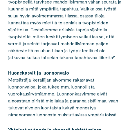
työpisteellä tarvitsee mahdollisimman vähän seurata ja
kuunnella mitä ympärillä tapahtuu. Vaikka osa työstä
sujuu hyvin avoimemmassa tilassa, osassa tiloja
kannattaa myös miettiä toisenlaisia työpisteiden
sijoittelua. Testailemme erilaisia tapoja sijoitella
työpisteitä: miten keskittymiseen vaikuttaa se, että
sermit ja seinät tarjoavat mahdollisimman paljon
näköestettä muuhun tilaan ja työpisteellä ei ole
jatkuvaa kulkua tai selän takana tapahtuvaa liikettä?
Huonekasvit ja luonnonvalo
Metsästäjä-keräilijän aivomme rakastavat
luonnonvaloa, joka tukee mm. luonnollista
vuorokausirytmiämme. Luonnonkasvimme eivät
ainoastaan piristä mielialaa ja paranna sisäilmaa, vaan
tukevat aivojen luontaista kykyä menestyä
nimenomaan luonnosta muistuttavissa ympäristöissä.