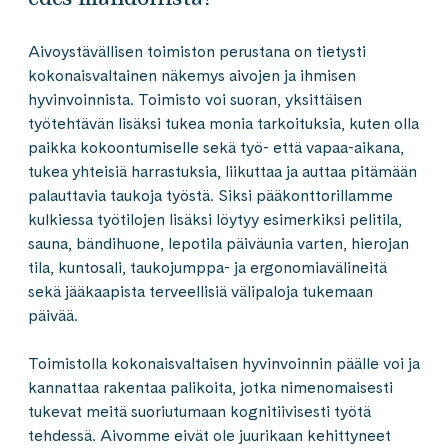
Aivoystävällisen toimiston perustana on tietysti
kokonaisvaltainen näkemys aivojen ja ihmisen
hyvinvoinnista. Toimisto voi suoran, yksittäisen
työtehtävän lisäksi tukea monia tarkoituksia, kuten olla
paikka kokoontumiselle sekä työ- että vapaa-aikana,
tukea yhteisiä harrastuksia, liikuttaa ja auttaa pitämään
palauttavia taukoja työstä. Siksi pääkonttorillamme
kulkiessa työtilojen lisäksi löytyy esimerkiksi pelitila,
sauna, bändihuone, lepotila päiväunia varten, hierojan
tila, kuntosali, taukojumppa- ja ergonomiavälineitä
sekä jääkaapista terveellisiä välipaloja tukemaan
päivää.
Toimistolla kokonaisvaltaisen hyvinvoinnin päälle voi ja
kannattaa rakentaa palikoita, jotka nimenomaisesti
tukevat meitä suoriutumaan kognitiivisesti työtä
tehdessä. Aivomme eivät ole juurikaan kehittyneet