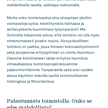
mahdollisella tavalla, vaikkapa nukkumalla.
Mutta onko toimistopäivä aina ainoastaan yksilön
voimavaroja syövä, keskittymistä haittaava ja
aistiärsykkeitä kuormittava työympäristö? Me
Goforella haluamme uskoa, että toimisto voi olla myös
nimenomaisesti jotakin muuta. Aivoystävällinen
toimisto on paikka, jossa ihmisen kokonaishyvinvointi
sekä aivojemme erityispiirteet on otettu huomioon.
Olemme kiinnittäneet tähän erityistä huomiota
viimeaikaisissa toimistoprojekteissamme:
pääkonttorillamme Tampereella sekä ensi vuoden
alussa käyttöön tulevilla uusilla toimistoillamme
Helsingissä ja Münchenissä.
Palautumista toimistolla. Onko se
edes mahdollista?