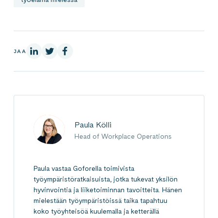
LinkedInissä
X:ssä
Facebookissa
JAA
Paula Kölli
Head of Workplace Operations
Paula vastaa Goforella toimivista
työympäristöratkaisuista, jotka tukevat yksilön
hyvinvointia ja liiketoiminnan tavoitteita. Hänen
mielestään työympäristöissä taika tapahtuu
koko työyhteisöä kuulemalla ja ketterällä