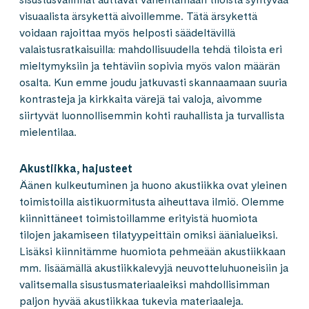
visuaalista ärsykettä aivoillemme. Tätä ärsykettä
voidaan rajoittaa myös helposti säädeltävillä
valaistusratkaisuilla: mahdollisuudella tehdä tiloista eri
mieltymyksiin ja tehtäviin sopivia myös valon määrän
osalta. Kun emme joudu jatkuvasti skannaamaan suuria
kontrasteja ja kirkkaita värejä tai valoja, aivomme
siirtyvät luonnollisemmin kohti rauhallista ja turvallista
mielentilaa.
Akustiikka, hajusteet
Äänen kulkeutuminen ja huono akustiikka ovat yleinen
toimistoilla aistikuormitusta aiheuttava ilmiö. Olemme
kiinnittäneet toimistoillamme erityistä huomiota
tilojen jakamiseen tilatyypeittäin omiksi äänialueiksi.
Lisäksi kiinnitämme huomiota pehmeään akustiikkaan
mm. lisäämällä akustiikkalevyjä neuvotteluhuoneisiin ja
valitsemalla sisustusmateriaaleiksi mahdollisimman
paljon hyvää akustiikkaa tukevia materiaaleja.