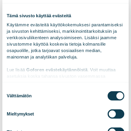
Tämä sivusto käyttää evästeitä
Käytämme evästeitä käyttökokemuksesi parantamiseksi 
ja sivuston kehittämiseksi, markkinointitarkoituksiin ja 
verkkosivuliikenteen analysoimiseen. Lisäksi jaamme 
sivustomme käyttöä koskevia tietoja kolmansille 
osapuolille, jotka tarjoavat sosiaalisen median, 
mainonnan ja analytiikan palveluja.
Lue lisää 
Goforen evästekäytännöistä
. Voit muuttaa 
asetuksia koska tahansa sivuston vasemmassa 
alareunassa olevasta ikonista.
Suostumuksen
Välttämätön
valinta
We work with
47 third parties
who may receive and
process your information.
Mieltymykset
Miten onnistumista mitataan?