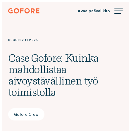
Siirry
Gofore
suoraan
We
sisältöön
offer
expert
knowledge
BLOGI
22.11.2024
in
digitalization.
Case Gofore: Kuinka
mahdollistaa
aivoystävällinen työ
toimistolla
Gofore Crew