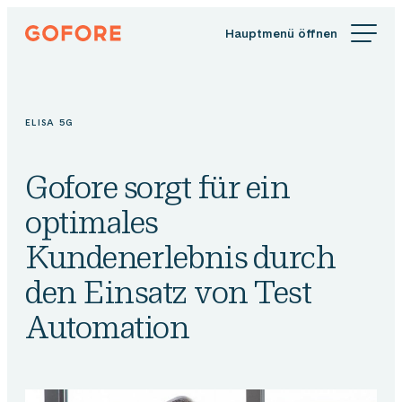
Zum
Gofore
Inhalt
Wir
springen
bieten
Expertenwissen
in
ELISA 5G
Sachen
Digitalisierung.
Gofore sorgt für ein
optimales
Kundenerlebnis durch
den Einsatz von Test
Automation