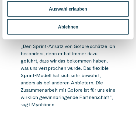
„Das Expertenteam von Gofore entdeckt
unsere Bedürfnisse rechtzeitig und wir
Auswahl erlauben
entwickeln unsere Zusammenarbeit durch
diese enge Kooperation. Wir wissen genau,
Ablehnen
was wir zu tun und was zu lassen ist.”
„Den Sprint-Ansatz von Gofore schätze ich
besonders, denn er hat immer dazu
geführt, dass wir das bekommen haben,
was uns versprochen wurde. Das flexible
Sprint-Modell hat sich sehr bewährt,
anders als bei anderen Anbietern. Die
Zusammenarbeit mit Gofore ist für uns eine
wirklich gewinnbringende Partnerschaft”,
sagt Myöhänen.