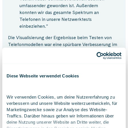
umfassender geworden ist. Außerdem
konnten wir das gesamte Spektrum an
Telefonen in unsere Netzwerktests
einbeziehen.”
Die Visualisierung der Ergebnisse beim Testen von
Telefonmodellen war eine spürbare Verbesserung im
Vergleich zu den früheren numerischen
Informationen.
„Durch die Test Automation haben wir
Diese Webseite verwendet Cookies
jetzt Zugang zu visuellen Statistiken über
die Telefonleistung in verschiedenen
Netzwerkumgebungen. Wir können jetzt
Wir verwenden Cookies, um deine Nutzererfahrung zu 
viel besser vergleichen, wie verschiedene
verbessern und unsere Website weiterzuentwickeln, für 
Telefone in unterschiedlichen
Marketingzwecke sowie zur Analyse des Website-
Netzwerkumgebungen arbeiten. Es war
Traffics. Darüber hinaus geben wir Informationen über 
immer schwierig, dies in der Live-
deine Nutzung unserer Website an Dritte weiter, die 