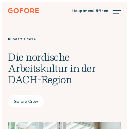
Zum
Gofore
Inhalt
Wir
springen
bieten
Expertenwissen
in
BLOG
27.2.2024
Sachen
Digitalisierung.
Die nordische
Arbeitskultur in der
DACH-Region
Gofore Crew