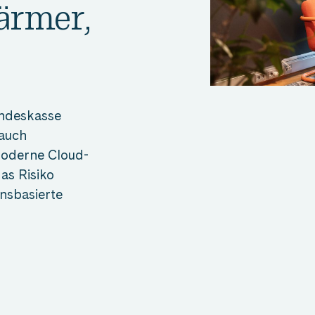
rärmer,
undeskasse
 auch
moderne Cloud-
as Risiko
ensbasierte