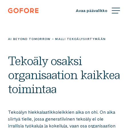
Siirry
Gofore
suoraan
We
sisältöön
offer
expert
knowledge
AI BEYOND TOMORROW – MALLI TEKOÄLYSIIRTYMÄÄN
in
digitalization.
Tekoäly osaksi
organisaation kaikkea
toimintaa
Tekoälyn hiekkalaatikkoleikkien aika on ohi. On aika
siirtyä tielle, jossa generatiivinen tekoäly ei ole
irrallisia työkaluja ja kokeiluja, vaan osa organisaation