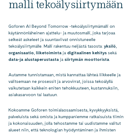
malli tekoälysiirtymään
Goforen AI Beyond Tomorrow -tekoälysiirtymämalli on
käytännönläheinen ajattelu- ja muutosmalli, joka tarjoaa
selkeät askeleet ja suuntaviivat onnistuneelle
tekoälysiirtymälle. Malli rakentuu neljästä tasosta:
yksilö,
organisaatio, liiketoiminta
ja
digitaalinen kehitys
sekä
data-ja alustaperustasta
ja
siirtymän moottorista
.
Autamme tunnistamaan, mistä kannattaa lähteä liikkeelle ja
valitsemaan ne prosessit ja arvovirrat, joissa tekoälyllä
vaikutetaan kaikkein eniten tehokkuuteen, kustannuksiin,
asiakasarvoon tai laatuun.
Kokoamme Goforen toimialaosaamisesta, kyvykkyyksistä,
palveluista sekä omista ja kumppaniemme ratkaisuista tiimin
ja kokonaisuuden, jolla tehostamme tai uudistamme valitut
alueet niin, että teknologian hyödyntäminen ja ihmisten