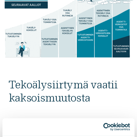
Tekoälysiirtymä vaatii
kaksoismuutosta
Onnistunut tekoälysiirtymä edellyttää organisaatioilta
kaksoismuutosta, sillä teknologian rinnalla myös
toimintatapojen on kehityttävä. Uuden teknologian todelliset