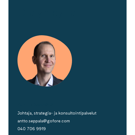
Ota yhteyttä!
Antto Seppälä
Johtaja, strategia- ja konsultointipalvelut
antto.seppala@gofore.com
040 706 9919