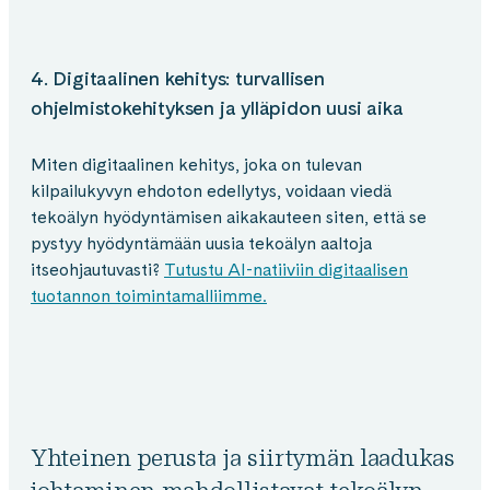
4. Digitaalinen kehitys: turvallisen
ohjelmistokehityksen ja ylläpidon uusi aika
Miten digitaalinen kehitys, joka on tulevan
kilpailukyvyn ehdoton edellytys, voidaan viedä
tekoälyn hyödyntämisen aikakauteen siten, että se
pystyy hyödyntämään uusia tekoälyn aaltoja
itseohjautuvasti?
Tutustu AI-natiiviin digitaalisen
tuotannon toimintamalliimme.
Yhteinen perusta ja siirtymän laadukas
johtaminen mahdollistavat tekoälyn