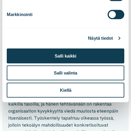
hyödyntämisessä?
Markkinointi
Hyödynnä Goforen tekoälyasiantuntijaa, jonka
tehtävänä on
Näytä tiedot
vauhdittaa ja ohjata AI-siirtymää käytännön
tasolla
Salli kaikki
rakentaa organisaation kykyä oppia, mukautua ja
uudistua jatkuvasti
Salli valinta
tuoda tekoäly osaksi arjen työtä – ei erilliseksi
hankkeeksi
Kiellä
AI Transformation Coach toimii tekoälysiirtymämallin
kaikilla tasoilla, ja hänen tehtävänään on rakentaa
organisaation kyvykkyyttä viedä muutosta eteenpäin
itsenäisesti. Työskentely tapahtuu oikeassa työssä,
jolloin tekoälyn mahdollisuudet konkretisoituvat