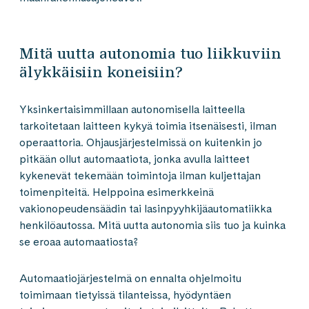
Mitä uutta autonomia tuo liikkuviin
älykkäisiin koneisiin?
Yksinkertaisimmillaan autonomisella laitteella
tarkoitetaan laitteen kykyä toimia itsenäisesti, ilman
operaattoria. Ohjausjärjestelmissä on kuitenkin jo
pitkään ollut automaatiota, jonka avulla laitteet
kykenevät tekemään toimintoja ilman kuljettajan
toimenpiteitä. Helppoina esimerkkeinä
vakionopeudensäädin tai lasinpyyhkijäautomatiikka
henkilöautossa. Mitä uutta autonomia siis tuo ja kuinka
se eroaa automaatiosta?
Automaatiojärjestelmä on ennalta ohjelmoitu
toimimaan tietyissä tilanteissa, hyödyntäen