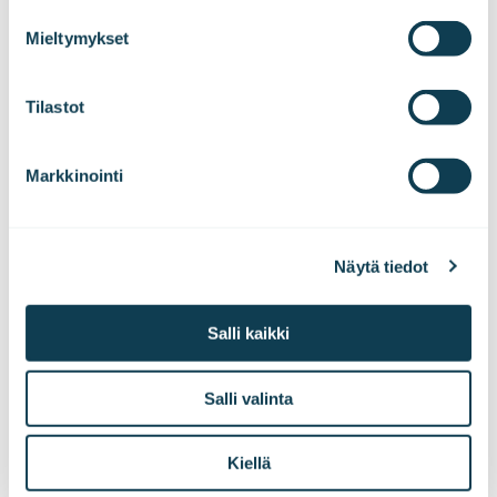
data ja tekoäly
tuotekehitys
process your information.
Mieltymykset
Tilastot
LinkedInissä
X:ssä
Facebookissa
JAA
Markkinointi
Näytä tiedot
Harri Laukkanen
Johtaja, teollisuuden digitalisaatio
Salli kaikki
Lapin lahja IT-maailmalle! Harri on juuriensa
Salli valinta
velvoittamana sisukas ja innokas teknologia-
alan konkari, joka suhtautuu elämään ja työhön
Kiellä
sen vaatimalla huumorilla. Taustalta löytyy pitkä
lista yrityksiä yksityisyrittäjyydestä Valtraan ja