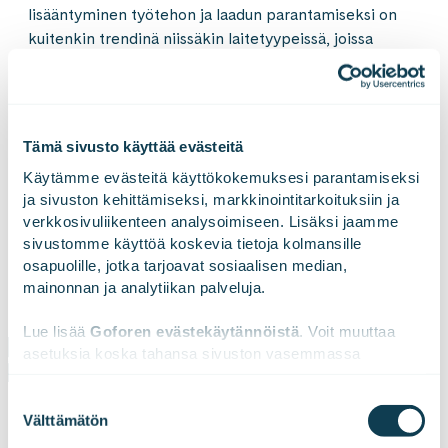
lisääntyminen työtehon ja laadun parantamiseksi on
kuitenkin trendinä niissäkin laitetyypeissä, joissa
täysautonomia on vielä utopiaa. Niiden avulla voidaan
helpottaa loppukäyttäjien arkea ja auttaa heitä
suoriutumaan työtehtävistään entistä tehokkaammin.
Tämä sivusto käyttää evästeitä
Käytämme evästeitä käyttökokemuksesi parantamiseksi 
Ymmärtääksemme paremmin Suomessa
ja sivuston kehittämiseksi, markkinointitarkoituksiin ja 
toimivien valmistavan teollisuuden yritysten
verkkosivuliikenteen analysoimiseen. Lisäksi jaamme 
nykytilaa vuonna 2024, päätimme haastatella
sivustomme käyttöä koskevia tietoja kolmansille 
alan yritysten johtajia. Tietävätkö
osapuolille, jotka tarjoavat sosiaalisen median, 
suomalaisyritykset, kuinka tekoäly mahdollistaa
mainonnan ja analytiikan palveluja.
kilpailuetua?
Lue lisää 
Goforen evästekäytännöistä
. Voit muuttaa 
asetuksia koska tahansa sivuston vasemmassa 
aa tutkismuraportti: Tekoälystä kilpailuetua valmistavaan teollisuu
alareunassa olevasta ikonista.
Suostumuksen
Välttämätön
valinta
We work with
47 third parties
who may receive and