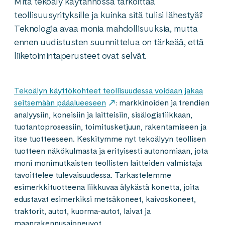
Mitä tekoäly käytännössä tarkoittaa
teollisuusyrityksille ja kuinka sitä tulisi lähestyä?
Teknologia avaa monia mahdollisuuksia, mutta
ennen uudistusten suunnittelua on tärkeää, että
liiketoimintaperusteet ovat selvät.
Tekoälyn käyttökohteet teollisuudessa voidaan jakaa
seitsemään pääalueeseen
: markkinoiden ja trendien
analyysiin, koneisiin ja laitteisiin, sisälogistiikkaan,
tuotantoprosessiin, toimitusketjuun, rakentamiseen ja
itse tuotteeseen. Keskitymme nyt tekoälyyn teollisen
tuotteen näkökulmasta ja erityisesti autonomiaan, jota
moni monimutkaisten teollisten laitteiden valmistaja
tavoittelee tulevaisuudessa. Tarkastelemme
esimerkkituotteena liikkuvaa älykästä konetta, joita
edustavat esimerkiksi metsäkoneet, kaivoskoneet,
traktorit, autot, kuorma-autot, laivat ja
maanrakennusajoneuvot.