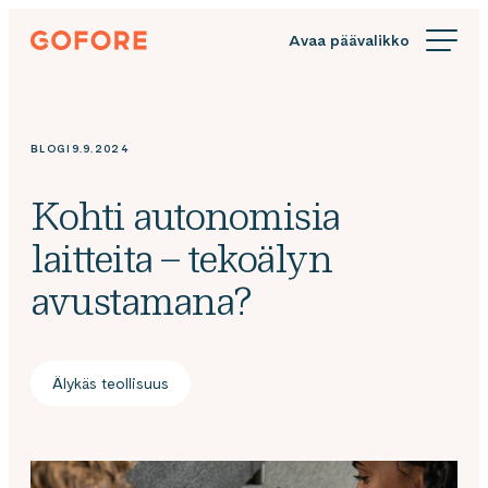
Siirry
Gofore
suoraan
We
sisältöön
offer
expert
knowledge
BLOGI
9.9.2024
in
digitalization.
Kohti autonomisia
laitteita – tekoälyn
avustamana?
Älykäs teollisuus