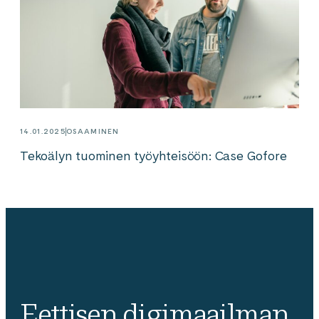
14.01.2025
OSAAMINEN
Tekoälyn tuominen työyhteisöön: Case Gofore
Eettisen digimaailman