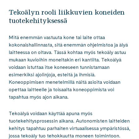
Tekoälyn rooli liikkuvien koneiden
tuotekehityksessä
Mitä enemmän vastuuta kone tai laite ottaa
kokonaishallinnasta, sitä enemmän ohjelmistoa ja älyä
laitteessa on oltava. Tässä kohtaa myös tekoäly astuu
mukaan kuvioihin moneltakin eri kantilta. Tekoälyä
voidaan istuttaa itse koneeseen tunnistamaan
esimerkiksi ajolinjoja, esteitä ja ihmisiä.
Koneoppimisen menetelmillä näitä asioita voidaan
opettaa laitteelle ja toisaalta koneoppimista voi
tapahtua myös ajon aikana.
Tekoälyä voidaan käyttää apuna myös
tuotekehitysprosessin aikana. Autonomisten laitteiden
kehitys tapahtuu parhaiten virtuaalisessa ympäristössä,
jossa tekoäly tuo tehokkuutta moneen toimintoon.