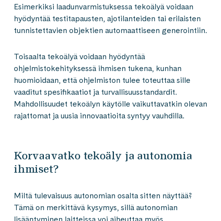
Esimerkiksi laadunvarmistuksessa tekoälyä voidaan
hyödyntää testitapausten, ajotilanteiden tai erilaisten
tunnistettavien objektien automaattiseen generointiin.
Toisaalta tekoälyä voidaan hyödyntää
ohjelmistokehityksessä ihmisen tukena, kunhan
huomioidaan, että ohjelmiston tulee toteuttaa sille
vaaditut spesifikaatiot ja turvallisuusstandardit.
Mahdollisuudet tekoälyn käytölle vaikuttavatkin olevan
rajattomat ja uusia innovaatioita syntyy vauhdilla.
Korvaavatko tekoäly ja autonomia
ihmiset?
Miltä tulevaisuus autonomian osalta sitten näyttää?
Tämä on merkittävä kysymys, sillä autonomian
lisääntyminen laitteissa voi aiheuttaa myös