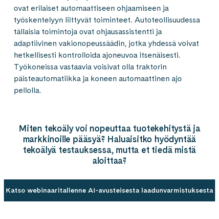
ovat erilaiset automaattiseen ohjaamiseen ja
työskentelyyn liittyvät toiminteet. Autoteollisuudessa
tällaisia toimintoja ovat ohjausassistentti ja
adaptiivinen vakionopeussäädin, jotka yhdessä voivat
hetkellisesti kontrolloida ajoneuvoa itsenäisesti.
Työkoneissa vastaavia voisivat olla traktorin
päisteautomatiikka ja koneen automaattinen ajo
pellolla.
Miten tekoäly voi nopeuttaa tuotekehitystä ja
markkinoille pääsyä? Haluaisitko hyödyntää
tekoälyä testauksessa, mutta et tiedä mistä
aloittaa?
Katso webinaaritallenne AI-avusteisesta laadunvarmistuksesta