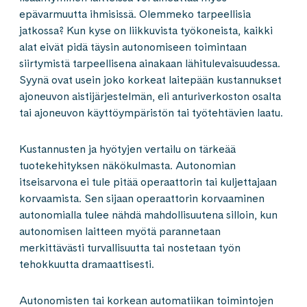
epävarmuutta ihmisissä. Olemmeko tarpeellisia
jatkossa? Kun kyse on liikkuvista työkoneista, kaikki
alat eivät pidä täysin autonomiseen toimintaan
siirtymistä tarpeellisena ainakaan lähitulevaisuudessa.
Syynä ovat usein joko korkeat laitepään kustannukset
ajoneuvon aistijärjestelmän, eli anturiverkoston osalta
tai ajoneuvon käyttöympäristön tai työtehtävien laatu.
Kustannusten ja hyötyjen vertailu on tärkeää
tuotekehityksen näkökulmasta. Autonomian
itseisarvona ei tule pitää operaattorin tai kuljettajaan
korvaamista. Sen sijaan operaattorin korvaaminen
autonomialla tulee nähdä mahdollisuutena silloin, kun
autonomisen laitteen myötä parannetaan
merkittävästi turvallisuutta tai nostetaan työn
tehokkuutta dramaattisesti.
Autonomisten tai korkean automatiikan toimintojen