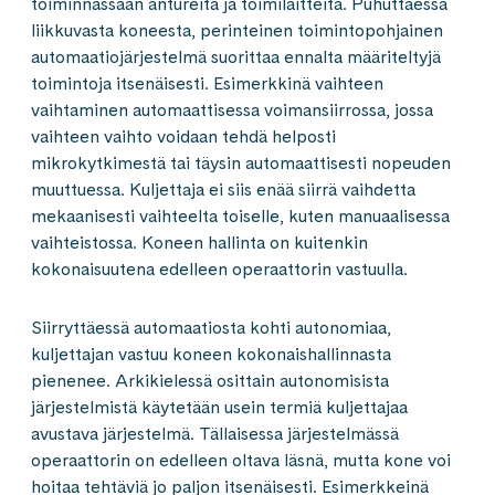
toiminnassaan antureita ja toimilaitteita. Puhuttaessa
liikkuvasta koneesta, perinteinen toimintopohjainen
automaatiojärjestelmä suorittaa ennalta määriteltyjä
toimintoja itsenäisesti. Esimerkkinä vaihteen
vaihtaminen automaattisessa voimansiirrossa, jossa
vaihteen vaihto voidaan tehdä helposti
mikrokytkimestä tai täysin automaattisesti nopeuden
muuttuessa. Kuljettaja ei siis enää siirrä vaihdetta
mekaanisesti vaihteelta toiselle, kuten manuaalisessa
vaihteistossa. Koneen hallinta on kuitenkin
kokonaisuutena edelleen operaattorin vastuulla.
Siirryttäessä automaatiosta kohti autonomiaa,
kuljettajan vastuu koneen kokonaishallinnasta
pienenee. Arkikielessä osittain autonomisista
järjestelmistä käytetään usein termiä kuljettajaa
avustava järjestelmä. Tällaisessa järjestelmässä
operaattorin on edelleen oltava läsnä, mutta kone voi
hoitaa tehtäviä jo paljon itsenäisesti. Esimerkkeinä