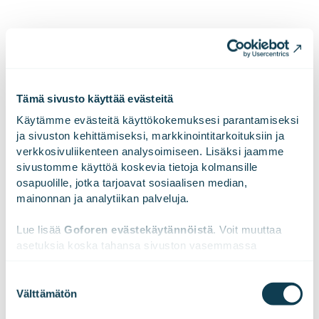
LinkedInissä
X:ssä
Facebookissa
JAA
Tämä sivusto käyttää evästeitä
Käytämme evästeitä käyttökokemuksesi parantamiseksi 
ja sivuston kehittämiseksi, markkinointitarkoituksiin ja 
verkkosivuliikenteen analysoimiseen. Lisäksi jaamme 
Tommi Rasinmäki
sivustomme käyttöä koskevia tietoja kolmansille 
Johdon konsultoinnista vastaava
osapuolille, jotka tarjoavat sosiaalisen median, 
liiketoimintajohtaja
mainonnan ja analytiikan palveluja.
Lue lisää 
Goforen evästekäytännöistä
. Voit muuttaa 
Tommi on liikkeenjohdon konsultti, tiimien ja
asetuksia koska tahansa sivuston vasemmassa 
projektien johtaja, jolla on hyvin laaja-alainen
alareunassa olevasta ikonista.
kokemus eri toimialoista ja tehtävistä. Tommi
Suostumuksen
johtaa Goforella johdon konsultointi- sekä
Välttämätön
valinta
tekoälykonsultointipalveluja. Hänen intohimonsa
We work with
47 third parties
who may receive and
on yhdistellä ihmisiä, asioita ja osaamisia