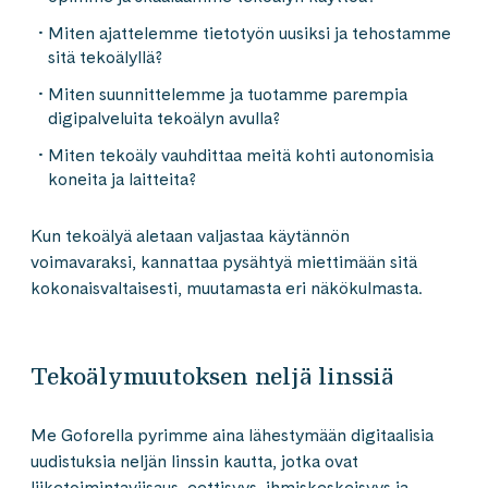
Miten ajattelemme tietotyön uusiksi ja tehostamme
sitä tekoälyllä?
Miten suunnittelemme ja tuotamme parempia
digipalveluita tekoälyn avulla?
Miten tekoäly vauhdittaa meitä kohti autonomisia
koneita ja laitteita?
Kun tekoälyä aletaan valjastaa käytännön
voimavaraksi, kannattaa pysähtyä miettimään sitä
kokonaisvaltaisesti, muutamasta eri näkökulmasta.
Tekoälymuutoksen neljä linssiä
Me Goforella pyrimme aina lähestymään digitaalisia
uudistuksia neljän linssin kautta, jotka ovat
liiketoimintaviisaus, eettisyys, ihmiskeskeisyys ja