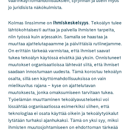
väärinkäyttömahdollisuuksien, syrjinnän ja usein myös
jo juridisista näkökulmista.
Kolmas linssimme on
ihmiskeskeisyys
. Tekoälyn tulee
lähtökohtaisesti auttaa ja palvella ihmisten tarpeita,
niin työssä kuin arjessakin. Samalla se haastaa ja
muuttaa ajattelutapaamme ja päivittäisiä rutiinejamme.
On erittäin tärkeää varmistaa, että ihmiset saavat
tukea tekoälyn käytössä eivätkä jää yksin. Onnistuneet
muutokset organisaatioissa lähtevät siitä, että ihmiset
saadaan innostumaan uudesta. Tämä korostuu tekoälyn
osalta, sillä sen käyttömahdollisuuksissa on vain
mielikuvitus rajana – kyse on ajattelutavan
muutoksesta, jonka omaksumiseen tarvitaan tukea.
Työelämän muuttaminen tekoälyavusteiseksi voi
lössähtää organisaatiossa esimerkiksi siihen, että
teknologiaa ei osata käyttää oikein ja tekoälytyökalut
lytätään turhaksi ajanhukaksi. Tämä on yksi syy, miksi
ihmisten muutosjohtamiseen on ehdottoman tärkeää