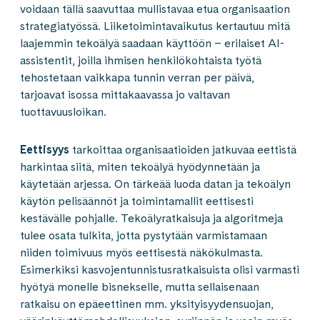
voidaan tällä saavuttaa mullistavaa etua organisaation
strategiatyössä. Liiketoimintavaikutus kertautuu mitä
laajemmin tekoälyä saadaan käyttöön – erilaiset AI-
assistentit, joilla ihmisen henkilökohtaista työtä
tehostetaan vaikkapa tunnin verran per päivä,
tarjoavat isossa mittakaavassa jo valtavan
tuottavuusloikan.
Eettisyys
tarkoittaa organisaatioiden jatkuvaa eettistä
harkintaa siitä, miten tekoälyä hyödynnetään ja
käytetään arjessa. On tärkeää luoda datan ja tekoälyn
käytön pelisäännöt ja toimintamallit eettisesti
kestävälle pohjalle. Tekoälyratkaisuja ja algoritmeja
tulee osata tulkita, jotta pystytään varmistamaan
niiden toimivuus myös eettisestä näkökulmasta.
Esimerkiksi kasvojentunnistusratkaisuista olisi varmasti
hyötyä monelle bisnekselle, mutta sellaisenaan
ratkaisu on epäeettinen mm. yksityisyydensuojan,