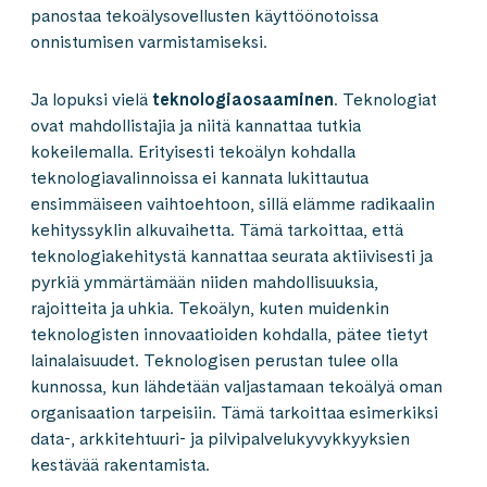
panostaa tekoälysovellusten käyttöönotoissa
onnistumisen varmistamiseksi.
Ja lopuksi vielä
teknologiaosaaminen
. Teknologiat
ovat mahdollistajia ja niitä kannattaa tutkia
kokeilemalla. Erityisesti tekoälyn kohdalla
teknologiavalinnoissa ei kannata lukittautua
ensimmäiseen vaihtoehtoon, sillä elämme radikaalin
kehityssyklin alkuvaihetta. Tämä tarkoittaa, että
teknologiakehitystä kannattaa seurata aktiivisesti ja
pyrkiä ymmärtämään niiden mahdollisuuksia,
rajoitteita ja uhkia. Tekoälyn, kuten muidenkin
teknologisten innovaatioiden kohdalla, pätee tietyt
lainalaisuudet. Teknologisen perustan tulee olla
kunnossa, kun lähdetään valjastamaan tekoälyä oman
organisaation tarpeisiin. Tämä tarkoittaa esimerkiksi
data-, arkkitehtuuri- ja pilvipalvelukyvykkyyksien
kestävää rakentamista.