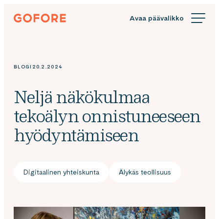
Siirry
Gofore
suoraan
We
sisältöön
offer
expert
knowledge
BLOGI
20.2.2024
in
digitalization.
Neljä näkökulmaa
tekoälyn onnistuneeseen
hyödyntämiseen
Digitaalinen yhteiskunta
Älykäs teollisuus