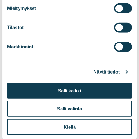
process your information.
ongelmien ratkaisemiseksi. Tommi haluaa
Mieltymykset
edistää ja tukea ihmisten ajattelutapojen
muutosta, jotta tekoälyn käytöstä saadaan aito
hyöty organisaatiolle ja liiketoiminnalle. Hän on
Tilastot
yksi AI 1000 -koulutuskonseptin perustajista.
Markkinointi
LinkedInissä
Näytä tiedot
Salli kaikki
Pipsa Purhonen
Projektijohtaminen
Salli valinta
Pipsa on viestinnän tohtori ja
Kiellä
muutosjohtamisen ammattilainen, jolla on
kokemusta liiketoiminnan kehittämisestä