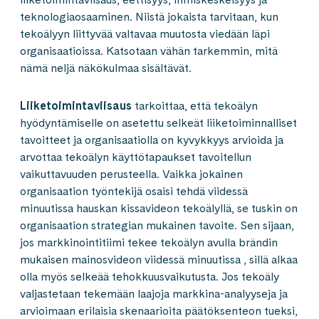
teknologiaosaaminen. Niistä jokaista tarvitaan, kun
tekoälyyn liittyvää valtavaa muutosta viedään läpi
organisaatioissa. Katsotaan vähän tarkemmin, mitä
nämä neljä näkökulmaa sisältävät.
Liiketoimintaviisaus
tarkoittaa, että tekoälyn
hyödyntämiselle on asetettu selkeät liiketoiminnalliset
tavoitteet ja organisaatiolla on kyvykkyys arvioida ja
arvottaa tekoälyn käyttötapaukset tavoitellun
vaikuttavuuden perusteella. Vaikka jokainen
organisaation työntekijä osaisi tehdä viidessä
minuutissa hauskan kissavideon tekoälyllä, se tuskin on
organisaation strategian mukainen tavoite. Sen sijaan,
jos markkinointitiimi tekee tekoälyn avulla brändin
mukaisen mainosvideon viidessä minuutissa , sillä alkaa
olla myös selkeää tehokkuusvaikutusta. Jos tekoäly
valjastetaan tekemään laajoja markkina-analyyseja ja
arvioimaan erilaisia skenaarioita päätöksenteon tueksi,