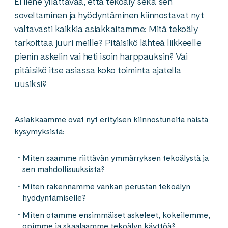
Ei liene yllättävää, että tekoäly sekä sen
soveltaminen ja hyödyntäminen kiinnostavat nyt
valtavasti kaikkia asiakkaitamme: Mitä tekoäly
tarkoittaa juuri meille? Pitäisikö lähteä liikkeelle
pienin askelin vai heti isoin harppauksin? Vai
pitäisikö itse asiassa koko toiminta ajatella
uusiksi?
Asiakkaamme ovat nyt erityisen kiinnostuneita näistä
kysymyksistä:
Miten saamme riittävän ymmärryksen tekoälystä ja
sen mahdollisuuksista?
Miten rakennamme vankan perustan tekoälyn
hyödyntämiselle?
Miten otamme ensimmäiset askeleet, kokeilemme,
opimme ja skaalaamme tekoälyn käyttöä?