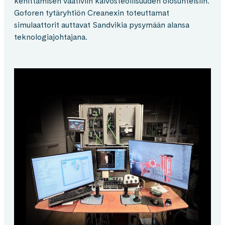
kehittämisen vaativiin kaivosteollisuuden olosuhteisiin.
Goforen tytäryhtiön Creanexin toteuttamat
simulaattorit auttavat Sandvikia pysymään alansa
teknologiajohtajana.