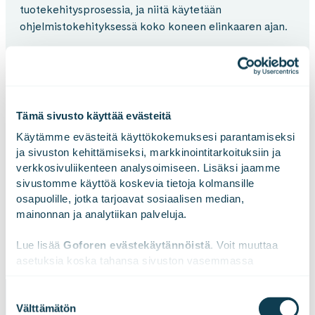
tuotekehitysprosessia, ja niitä käytetään
ohjelmistokehityksessä koko koneen elinkaaren ajan.
Lopputulos
Tämä sivusto käyttää evästeitä
Simulaattorien avulla Sandvik säästää aikaa ja rahaa,
Käytämme evästeitä käyttökokemuksesi parantamiseksi 
mutta ennen kaikkea ne mahdollistavat heidän
ja sivuston kehittämiseksi, markkinointitarkoituksiin ja 
kykynsä kehittää kompleksisia teknologioita, tuottaa
verkkosivuliikenteen analysoimiseen. Lisäksi jaamme 
ainutlaatuisia ratkaisuja ja pysyä alansa
sivustomme käyttöä koskevia tietoja kolmansille 
teknologiajohtajana. Simulaattoreista on hyötyä myös
osapuolille, jotka tarjoavat sosiaalisen median, 
koneiden käyttäjien kouluttamisessa sekä
mainonnan ja analytiikan palveluja.
sidosryhmien sitouttamisessa.
Lue lisää 
Goforen evästekäytännöistä
. Voit muuttaa 
asetuksia koska tahansa sivuston vasemmassa 
alareunassa olevasta ikonista.
Suostumuksen
Välttämätön
valinta