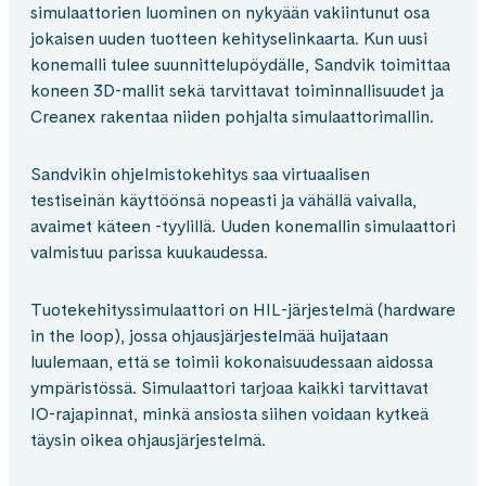
simulaattorien luominen on nykyään vakiintunut osa
jokaisen uuden tuotteen kehityselinkaarta. Kun uusi
konemalli tulee suunnittelupöydälle, Sandvik toimittaa
koneen 3D-mallit sekä tarvittavat toiminnallisuudet ja
Creanex rakentaa niiden pohjalta simulaattorimallin.
Sandvikin ohjelmistokehitys saa virtuaalisen
testiseinän käyttöönsä nopeasti ja vähällä vaivalla,
avaimet käteen -tyylillä. Uuden konemallin simulaattori
valmistuu parissa kuukaudessa.
Tuotekehityssimulaattori on HIL-järjestelmä (hardware
in the loop), jossa ohjausjärjestelmää huijataan
luulemaan, että se toimii kokonaisuudessaan aidossa
ympäristössä. Simulaattori tarjoaa kaikki tarvittavat
IO-rajapinnat, minkä ansiosta siihen voidaan kytkeä
täysin oikea ohjausjärjestelmä.