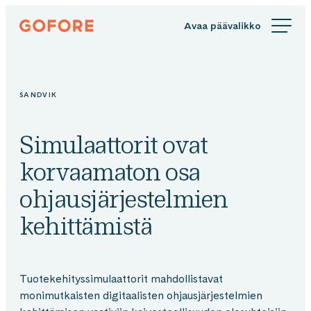
Siirry
Gofore
suoraan
We
sisältöön
offer
expert
knowledge
SANDVIK
in
digitalization.
Simulaattorit ovat
korvaamaton osa
ohjausjärjestelmien
kehittämistä
Tuotekehityssimulaattorit mahdollistavat
monimutkaisten digitaalisten ohjausjärjestelmien