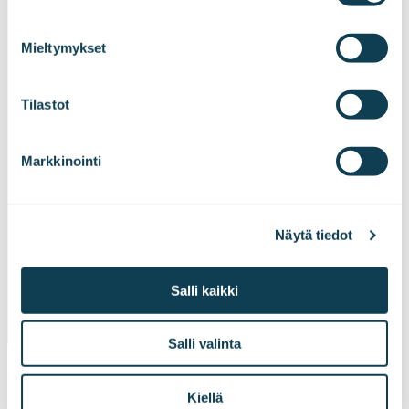
We work with
47 third parties
who may receive and
process your information.
Mieltymykset
Yhteistyö numeroina
Tilastot
30+
20
2
Markkinointi
toteutettua
vuotta yhteistyötä
kuukaudessa valmis
Näytä tiedot
simulaattoria
simulaattori
Salli kaikki
Salli valinta
Kiellä
ASIANTUNTEMUS