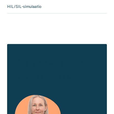
HIL/SIL-simulaatio
Ota yhteyttä, niin
jutellaan lisää!