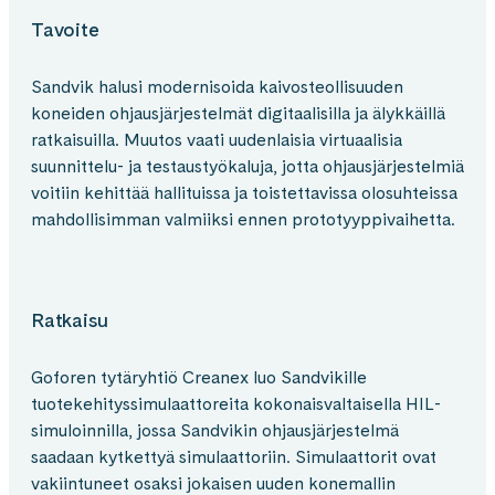
Tavoite
Sandvik halusi modernisoida kaivosteollisuuden
koneiden ohjausjärjestelmät digitaalisilla ja älykkäillä
ratkaisuilla. Muutos vaati uudenlaisia virtuaalisia
suunnittelu- ja testaustyökaluja, jotta ohjausjärjestelmiä
voitiin kehittää hallituissa ja toistettavissa olosuhteissa
mahdollisimman valmiiksi ennen prototyyppivaihetta.
Ratkaisu
Goforen tytäryhtiö Creanex luo Sandvikille
tuotekehityssimulaattoreita kokonaisvaltaisella HIL-
simuloinnilla, jossa Sandvikin ohjausjärjestelmä
saadaan kytkettyä simulaattoriin. Simulaattorit ovat
vakiintuneet osaksi jokaisen uuden konemallin