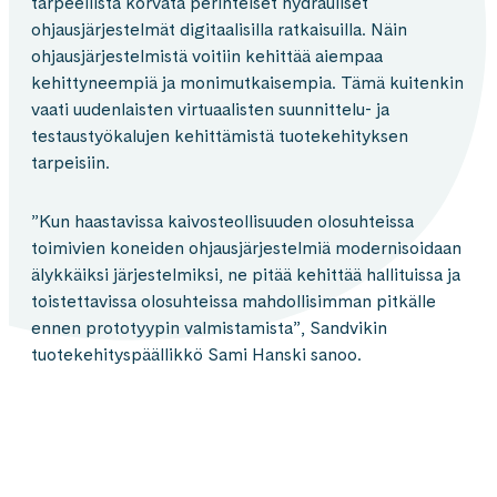
tarpeellista korvata perinteiset hydrauliset
ohjausjärjestelmät digitaalisilla ratkaisuilla. Näin
ohjausjärjestelmistä voitiin kehittää aiempaa
kehittyneempiä ja monimutkaisempia. Tämä kuitenkin
vaati uudenlaisten virtuaalisten suunnittelu- ja
testaustyökalujen kehittämistä tuotekehityksen
tarpeisiin.
”Kun haastavissa kaivosteollisuuden olosuhteissa
toimivien koneiden ohjausjärjestelmiä modernisoidaan
älykkäiksi järjestelmiksi, ne pitää kehittää hallituissa ja
toistettavissa olosuhteissa mahdollisimman pitkälle
ennen prototyypin valmistamista”, Sandvikin
tuotekehityspäällikkö Sami Hanski sanoo.