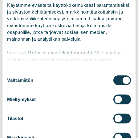
vain konsepteiksi piirustuspöydälle
Käytämme evästeitä käyttökokemuksesi parantamiseksi 
ja sivuston kehittämiseksi, markkinointitarkoituksiin ja 
verkkosivuliikenteen analysoimiseen. Lisäksi jaamme 
sivustomme käyttöä koskevia tietoja kolmansille 
osapuolille, jotka tarjoavat sosiaalisen median, 
Personoitu data
mainonnan ja analytiikan palveluja.
Kaikki käyttäjät erilaisine informaatiotarpeineen
Lue lisää 
Goforen evästekäytännöistä
. Voit muuttaa 
saavat personoidut näkymät datasta
asetuksia koska tahansa sivuston vasemmassa 
alareunassa olevasta ikonista.
Suostumuksen
Välttämätön
valinta
Opitaan yhdessä
We work with
47 third parties
who may receive and
process your information.
Mieltymykset
Yhteistyö on ollut avaintekijä onnistumiselle ja
kehittänyt Voithin sisäistä ketterää kulttuuria
Tilastot
Markkinointi