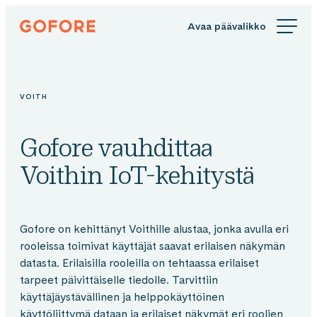
Siirry
Gofore
suoraan
We
sisältöön
offer
expert
knowledge
VOITH
in
digitalization.
Gofore vauhdittaa
Voithin IoT-kehitystä
Gofore on kehittänyt Voithille alustaa, jonka avulla eri
rooleissa toimivat käyttäjät saavat erilaisen näkymän
datasta. Erilaisilla rooleilla on tehtaassa erilaiset
tarpeet päivittäiselle tiedolle. Tarvittiin
käyttäjäystävällinen ja helppokäyttöinen
käyttöliittymä dataan ja erilaiset näkymät eri roolien