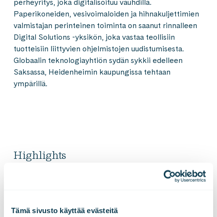
perheyritys, joka digitalisoituu vauhdilla.
Paperikoneiden, vesivoimaloiden ja hihnakuljettimien
valmistajan perinteinen toiminta on saanut rinnalleen
Digital Solutions -yksikön, joka vastaa teollisiin
tuotteisiin liittyvien ohjelmistojen uudistumisesta.
Globaalin teknologiayhtiön sydän sykkii edelleen
Saksassa, Heidenheimin kaupungissa tehtaan
ympärillä.
Highlights
Nopeus valttikorttina
Tämä sivusto käyttää evästeitä
Ideat toteutettiin nopeasti toimivana koodina, eikä