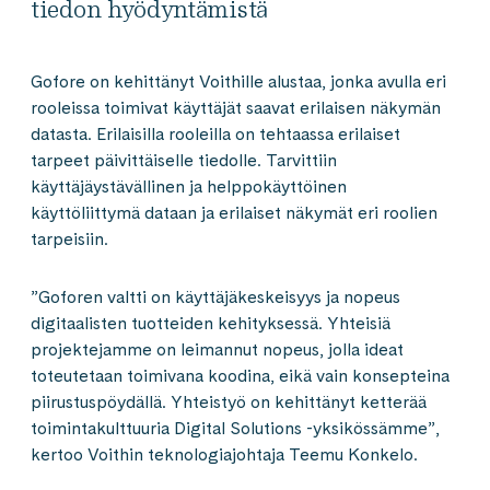
tiedon hyödyntämistä
Gofore on kehittänyt Voithille alustaa, jonka avulla eri
rooleissa toimivat käyttäjät saavat erilaisen näkymän
datasta. Erilaisilla rooleilla on tehtaassa erilaiset
tarpeet päivittäiselle tiedolle. Tarvittiin
käyttäjäystävällinen ja helppokäyttöinen
käyttöliittymä dataan ja erilaiset näkymät eri roolien
tarpeisiin.
”Goforen valtti on käyttäjäkeskeisyys ja nopeus
digitaalisten tuotteiden kehityksessä. Yhteisiä
projektejamme on leimannut nopeus, jolla ideat
toteutetaan toimivana koodina, eikä vain konsepteina
piirustuspöydällä. Yhteistyö on kehittänyt ketterää
toimintakulttuuria Digital Solutions -yksikössämme”,
kertoo Voithin teknologiajohtaja Teemu Konkelo.