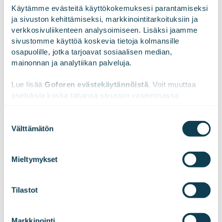
Käytämme evästeitä käyttökokemuksesi parantamiseksi 
ja sivuston kehittämiseksi, markkinointitarkoituksiin ja 
verkkosivuliikenteen analysoimiseen. Lisäksi jaamme 
sivustomme käyttöä koskevia tietoja kolmansille 
osapuolille, jotka tarjoavat sosiaalisen median, 
mainonnan ja analytiikan palveluja.
Lue lisää 
Goforen evästekäytännöistä
. Voit muuttaa 
asetuksia koska tahansa sivuston vasemmassa 
alareunassa olevasta ikonista.
Suostumuksen
28.03.2025
ÄLYKÄS TEOLLISUUS
Välttämätön
valinta
Ilman siirtymää tekoälyvetoiseen
We work with
47 third parties
who may receive and
process your information.
testiautomaatioon, järjestelmäkehitys tulee
Mieltymykset
kompuroimaan monimutkaistuvien järjestelmien
rattaisiin
Tilastot
Markkinointi