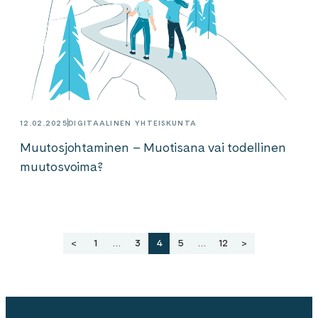
12.02.2025
DIGITAALINEN YHTEISKUNTA
Muutosjohtaminen – Muotisana vai todellinen
muutosvoima?
Artikkelien
<
1
…
3
4
5
…
12
>
sivutus