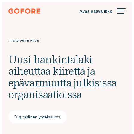
Siirry
Gofore
suoraan
We
sisältöön
offer
expert
knowledge
BLOGI
29.10.2025
in
digitalization.
Uusi hankintalaki
aiheuttaa kiirettä ja
epävarmuutta julkisissa
organisaatioissa
Digitaalinen yhteiskunta