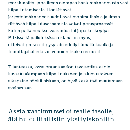
markkinoilta, jopa ilman aiempaa hankintakokemusta vast
kilpailuttamisesta. Hankittavat
järjestelmäkokonaisuudet ovat monimutkaisia ja ilman
riittävää kilpailutusosaamista voivat perusprosessit
kuten palkanmaksu vaarantua tai jopa keskeytyä.
Pitkissä kilpailutuksissa riskinä on myös,
etteivät prosessit pysy lain edellyttämällä tasolla ja
toimittajahallinta vie voimien lisäksi resurssit.
Tilanteessa, jossa organisaation tavoitetilaa ei ole
kuvattu aiempaan kilpailutukseen ja lakimuutoksen
aikapaine hönkii niskaan, on hyvä keskittyä muutamaan
avainasiaan.
Aseta vaatimukset oikealle tasolle,
älä huku liiallisiin yksityiskohtiin