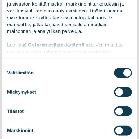
ja sivuston kehittämiseksi, markkinointitarkoituksiin ja 
verkkosivuliikenteen analysoimiseen. Lisäksi jaamme 
Minna Heinunen
sivustomme käyttöä koskevia tietoja kolmansille 
People Lead, Procurement Service
osapuolille, jotka tarjoavat sosiaalisen median, 
Area
mainonnan ja analytiikan palveluja.
Lue lisää 
Goforen evästekäytännöistä
. Voit muuttaa 
Minna Heinunen on julkisiin hankintoihin
asetuksia koska tahansa sivuston vasemmassa 
erikoistunut hankintakonsultti, joka on
alareunassa olevasta ikonista.
läpivienyt useita ICT-kilpailutuksia. Erityisesti
HR-järjestelmähankintojen toteutus on lähellä
Suostumuksen
Välttämätön
Minnan sydäntä.
valinta
We work with
47 third parties
who may receive and
process your information.
Mieltymykset
Tilastot
Avaa ovi
Markkinointi