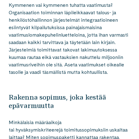
Kymmenen vai kymmenen tuhatta vaatimusta?
Organisaation toiminnan läpileikkaavat talous- ja
henkilöstöhallinnon järjestelmät integraatioineen
esiintyvät kilpailutuksissa painajaismaisina
vaatimuslomakepuhelinluetteloina, jotta ihan varmasti
saadaan kaikki tarvittava ja täytetään lain kirjain.
Järjestelmiä toimittavat takovat lakimuutoksessa
kuumaa rautaa eikä vastauksien nakuttelu miljooniin
vaatimusriveihin ole sitä. Aseta vaatimukset oikealle
tasolle ja vaadi täsmällistä mutta kohtuullista.
Rakenna sopimus, joka kestää
epävarmuutta
Minkälaisia määräaikoja
tai hyväksymiskriteerejä toimitussopimuksiin uskaltaa
laittaa? Miten sopimuspaketti kannattaa rakentaa,