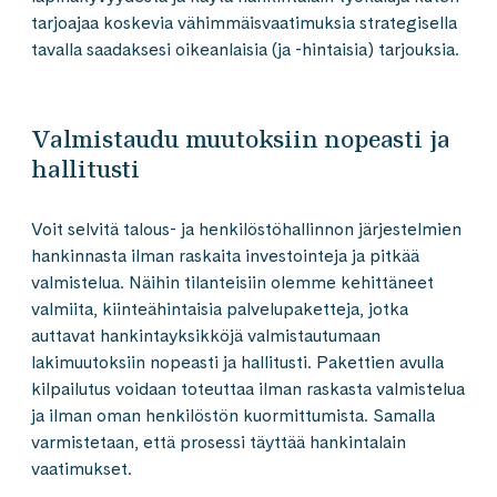
tarjoajaa koskevia vähimmäisvaatimuksia strategisella
tavalla saadaksesi oikeanlaisia (ja -hintaisia) tarjouksia.
Valmistaudu muutoksiin nopeasti ja
hallitusti
Voit selvitä talous- ja henkilöstöhallinnon järjestelmien
hankinnasta ilman raskaita investointeja ja pitkää
valmistelua. Näihin tilanteisiin olemme kehittäneet
valmiita, kiinteähintaisia palvelupaketteja, jotka
auttavat hankintayksikköjä valmistautumaan
lakimuutoksiin nopeasti ja hallitusti. Pakettien avulla
kilpailutus voidaan toteuttaa ilman raskasta valmistelua
ja ilman oman henkilöstön kuormittumista. Samalla
varmistetaan, että prosessi täyttää hankintalain
vaatimukset.