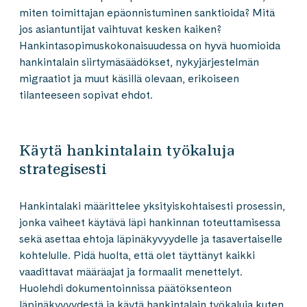
miten toimittajan epäonnistuminen sanktioida? Mitä
jos asiantuntijat vaihtuvat kesken kaiken?
Hankintasopimuskokonaisuudessa on hyvä huomioida
hankintalain siirtymäsäädökset, nykyjärjestelmän
migraatiot ja muut käsillä olevaan, erikoiseen
tilanteeseen sopivat ehdot.
Käytä hankintalain työkaluja
strategisesti
Hankintalaki määrittelee yksityiskohtaisesti prosessin,
jonka vaiheet käytävä läpi hankinnan toteuttamisessa
sekä asettaa ehtoja läpinäkyvyydelle ja tasavertaiselle
kohtelulle. Pidä huolta, että olet täyttänyt kaikki
vaadittavat määräajat ja formaalit menettelyt.
Huolehdi dokumentoinnissa päätöksenteon
läpinäkyvyydestä ja käytä hankintalain työkaluja kuten