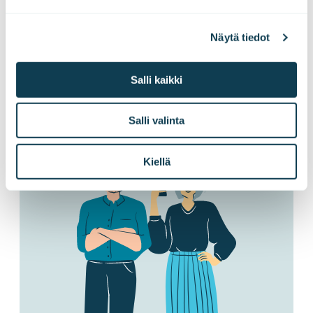
näkemyksille
Näytä tiedot
Tilaa postilaatikkoosi oivaltavat sisällöt niin
Salli kaikki
seuraavan sukupolven teollisuusratkaisuista
kuin huomisen digitaalisesta yhteiskunnasta.
Salli valinta
Kiellä