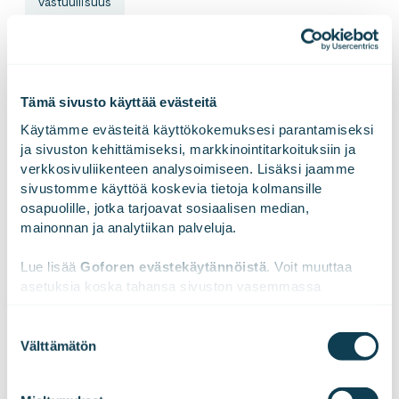
vastuullisuus
LinkedInissä
X:ssä
Facebookissa
JAA
Tämä sivusto käyttää evästeitä
Käytämme evästeitä käyttökokemuksesi parantamiseksi 
ja sivuston kehittämiseksi, markkinointitarkoituksiin ja 
verkkosivuliikenteen analysoimiseen. Lisäksi jaamme 
sivustomme käyttöä koskevia tietoja kolmansille 
osapuolille, jotka tarjoavat sosiaalisen median, 
mainonnan ja analytiikan palveluja.
Emmi Berlin
Sijoittaja- ja mediasuhteet
Lue lisää 
Goforen evästekäytännöistä
. Voit muuttaa 
asetuksia koska tahansa sivuston vasemmassa 
alareunassa olevasta ikonista.
Emmin tehtävä Goforen IR & PR Leadina on
Suostumuksen
toteuttaa ja kehittää yhtiön sijoittajaviestintää
Välttämätön
valinta
ja raportointia, hoitaa sijoittajasuhteita, kertoa
We work with
47 third parties
who may receive and
yhtiön uutisia ja palvella mediaa. Pitkän linjan
viestijä Emmi näkee olevansa palveluammatissa,
process your information.