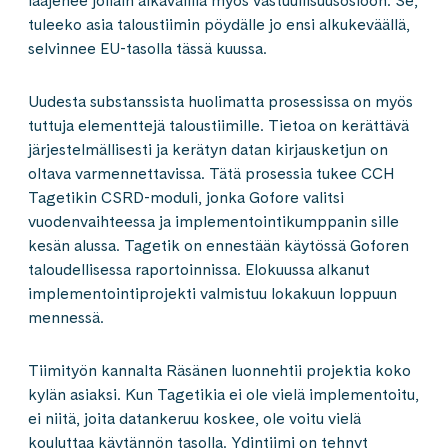
laajenee jollain aikavälillä myös vastuullisuusosioon. Se,
tuleeko asia taloustiimin pöydälle jo ensi alkukeväällä,
selvinnee EU-tasolla tässä kuussa.
Uudesta substanssista huolimatta prosessissa on myös
tuttuja elementtejä taloustiimille. Tietoa on kerättävä
järjestelmällisesti ja kerätyn datan kirjausketjun on
oltava varmennettavissa. Tätä prosessia tukee CCH
Tagetikin CSRD-moduli, jonka Gofore valitsi
vuodenvaihteessa ja implementointikumppanin sille
kesän alussa. Tagetik on ennestään käytössä Goforen
taloudellisessa raportoinnissa. Elokuussa alkanut
implementointiprojekti valmistuu lokakuun loppuun
mennessä.
Tiimityön kannalta Räsänen luonnehtii projektia koko
kylän asiaksi. Kun Tagetikia ei ole vielä implementoitu,
ei niitä, joita datankeruu koskee, ole voitu vielä
kouluttaa käytännön tasolla. Ydintiimi on tehnyt