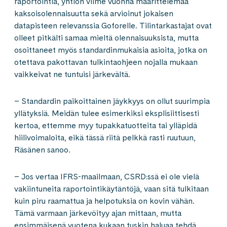
raportointia, yhtiön viime vuonna määrittelemää
kaksoisolennaisuutta sekä arvioinut jokaisen
datapisteen relevanssia Goforelle. Tilintarkastajat ovat
olleet pitkälti samaa mieltä olennaisuuksista, mutta
osoittaneet myös standardinmukaisia asioita, jotka on
otettava pakottavan tulkintaohjeen nojalla mukaan
vaikkeivat ne tuntuisi järkevältä.
– Standardin paikoittainen jäykkyys on ollut suurimpia
yllätyksiä. Meidän tulee esimerkiksi eksplisiittisesti
kertoa, ettemme myy tupakkatuotteita tai ylläpidä
hiilivoimaloita, eikä tässä riitä pelkkä rasti ruutuun,
Räsänen sanoo.
– Jos vertaa IFRS-maailmaan, CSRD:ssä ei ole vielä
vakiintuneita raportointikäytäntöjä, vaan sitä tulkitaan
kuin piru raamattua ja helpotuksia on kovin vähän.
Tämä varmaan järkevöityy ajan mittaan, mutta
ensimmäisenä vuotena kukaan tuskin haluaa tehdä