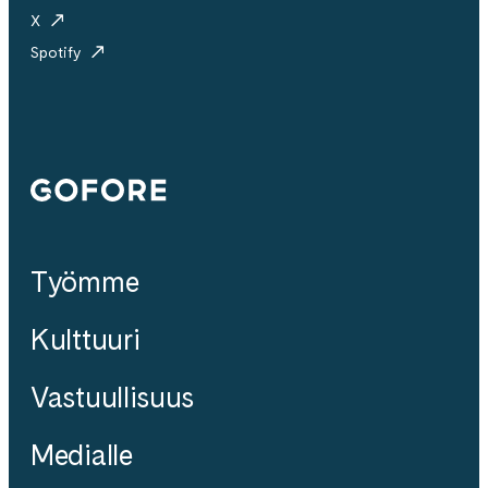
X
Spotify
Gofore
Työmme
Kulttuuri
Vastuullisuus
Medialle