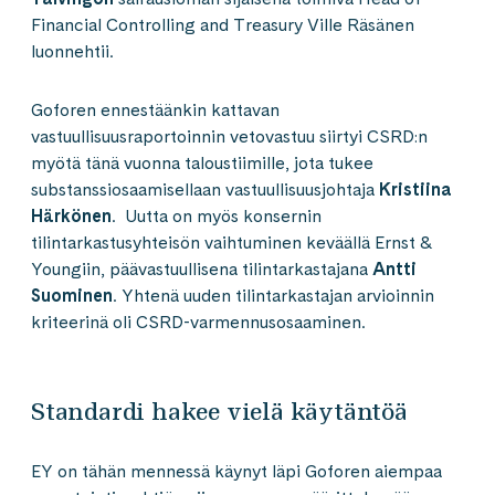
Financial Controlling and Treasury Ville Räsänen
luonnehtii.
Goforen ennestäänkin kattavan
vastuullisuusraportoinnin vetovastuu siirtyi CSRD:n
myötä tänä vuonna taloustiimille, jota tukee
substanssiosaamisellaan vastuullisuusjohtaja
Kristiina
Härkönen
. Uutta on myös konsernin
tilintarkastusyhteisön vaihtuminen keväällä Ernst &
Youngiin, päävastuullisena tilintarkastajana
Antti
Suominen
. Yhtenä uuden tilintarkastajan arvioinnin
kriteerinä oli CSRD-varmennusosaaminen.
Standardi hakee vielä käytäntöä
EY on tähän mennessä käynyt läpi Goforen aiempaa