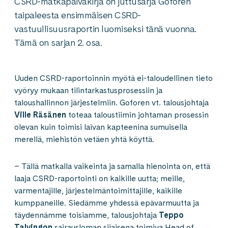
CSRD-matkapäiväkirja on juttusarja Goforen
taipaleesta ensimmäisen CSRD-
vastuullisuusraportin luomiseksi tänä vuonna.
Tämä on sarjan 2. osa.
Uuden CSRD-raportoinnin myötä ei-taloudellinen tieto
vyöryy mukaan tilintarkastusprosessiin ja
taloushallinnon järjestelmiin. Goforen vt. talousjohtaja
Ville Räsänen
toteaa taloustiimin johtaman prosessin
olevan kuin toimisi laivan kapteenina sumuisella
merellä, miehistön vetäen yhtä köyttä.
– Tällä matkalla vaikeinta ja samalla hienointa on, että
laaja CSRD-raportointi on kaikille uutta; meille,
varmentajille, järjestelmäntoimittajille, kaikille
kumppaneille. Siedämme yhdessä epävarmuutta ja
täydennämme toisiamme, talousjohtaja
Teppo
Talvingon
sairausloman sijaisena toimiva Head of