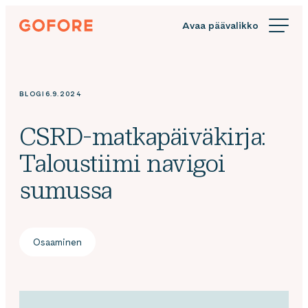
Siirry
Gofore
suoraan
We
sisältöön
offer
expert
knowledge
BLOGI
6.9.2024
in
digitalization.
CSRD-matkapäiväkirja:
Taloustiimi navigoi
sumussa
Osaaminen