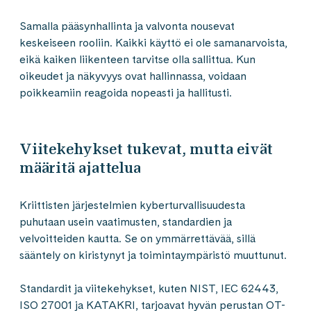
Samalla pääsynhallinta ja valvonta nousevat
keskeiseen rooliin. Kaikki käyttö ei ole samanarvoista,
eikä kaiken liikenteen tarvitse olla sallittua. Kun
oikeudet ja näkyvyys ovat hallinnassa, voidaan
poikkeamiin reagoida nopeasti ja hallitusti.
Viitekehykset tukevat, mutta eivät
määritä ajattelua
Kriittisten järjestelmien kyberturvallisuudesta
puhutaan usein vaatimusten, standardien ja
velvoitteiden kautta. Se on ymmärrettävää, sillä
sääntely on kiristynyt ja toimintaympäristö muuttunut.
Standardit ja viitekehykset, kuten NIST, IEC 62443,
ISO 27001 ja KATAKRI, tarjoavat hyvän perustan OT-