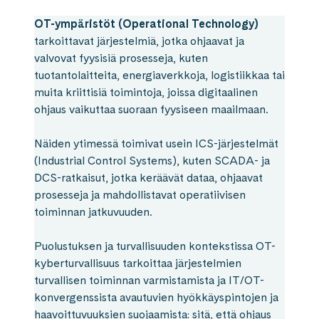
OT-ympäristöt (Operational Technology)
tarkoittavat järjestelmiä, jotka ohjaavat ja
valvovat fyysisiä prosesseja, kuten
tuotantolaitteita, energiaverkkoja, logistiikkaa tai
muita kriittisiä toimintoja, joissa digitaalinen
ohjaus vaikuttaa suoraan fyysiseen maailmaan.
Näiden ytimessä toimivat usein ICS-järjestelmät
(Industrial Control Systems), kuten SCADA- ja
DCS-ratkaisut, jotka keräävät dataa, ohjaavat
prosesseja ja mahdollistavat operatiivisen
toiminnan jatkuvuuden.
Puolustuksen ja turvallisuuden kontekstissa OT-
kyberturvallisuus tarkoittaa järjestelmien
turvallisen toiminnan varmistamista ja IT/OT-
konvergenssista avautuvien hyökkäyspintojen ja
haavoittuvuuksien suojaamista: sitä, että ohjaus