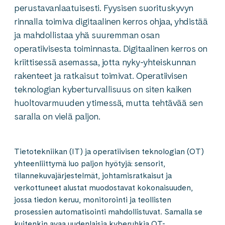
perustavanlaatuisesti. Fyysisen suorituskyvyn
rinnalla toimiva digitaalinen kerros ohjaa, yhdistää
ja mahdollistaa yhä suuremman osan
operatiivisesta toiminnasta. Digitaalinen kerros on
kriittisessä asemassa, jotta nyky-yhteiskunnan
rakenteet ja ratkaisut toimivat. Operatiivisen
teknologian kyberturvallisuus on siten kaiken
huoltovarmuuden ytimessä, mutta tehtävää sen
saralla on vielä paljon.
Tietotekniikan (IT) ja operatiivisen teknologian (OT)
yhteenliittymä luo paljon hyötyjä: sensorit,
tilannekuvajärjestelmät, johtamisratkaisut ja
verkottuneet alustat muodostavat kokonaisuuden,
jossa tiedon keruu, monitorointi ja teollisten
prosessien automatisointi mahdollistuvat. Samalla se
kuitenkin avaa uudenlaisia kyberuhkia OT-