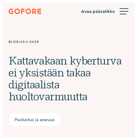
Siirry
Gofore
suoraan
We
sisältöön
offer
expert
knowledge
BLOGI
29.4.2026
in
digitalization.
Kattavakaan kyberturva
ei yksistään takaa
digitaalista
huoltovarmuutta
Puolustus ja avaruus