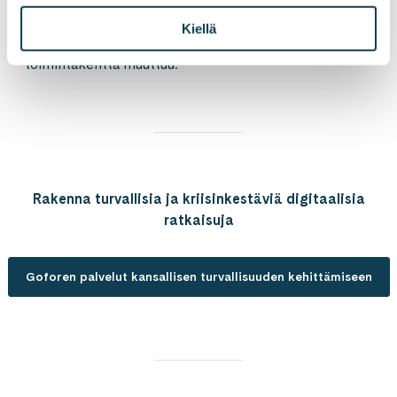
luottamuksesta. Luottamuksesta siihen, että
järjestelmät toimivat, päätökset perustuvat oikeaan
Kiellä
tietoon ja toiminta jatkuu myös silloin, kun
toimintakenttä muuttuu.
Rakenna turvallisia ja kriisinkestäviä digitaalisia
ratkaisuja
Goforen palvelut kansallisen turvallisuuden kehittämiseen