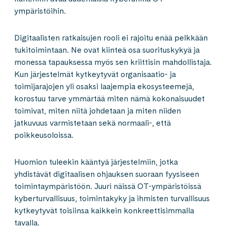
ympäristöihin.
Digitaalisten ratkaisujen rooli ei rajoitu enää pelkkään
tukitoimintaan. Ne ovat kiinteä osa suorituskykyä ja
monessa tapauksessa myös sen kriittisin mahdollistaja.
Kun järjestelmät kytkeytyvät organisaatio- ja
toimijarajojen yli osaksi laajempia ekosysteemejä,
korostuu tarve ymmärtää miten nämä kokonaisuudet
toimivat, miten niitä johdetaan ja miten niiden
jatkuvuus varmistetaan sekä normaali-, että
poikkeusoloissa.
Huomion tuleekin kääntyä järjestelmiin, jotka
yhdistävät digitaalisen ohjauksen suoraan fyysiseen
toimintaympäristöön. Juuri näissä OT-ympäristöissä
kyberturvallisuus, toimintakyky ja ihmisten turvallisuus
kytkeytyvät toisiinsa kaikkein konkreettisimmalla
tavalla.