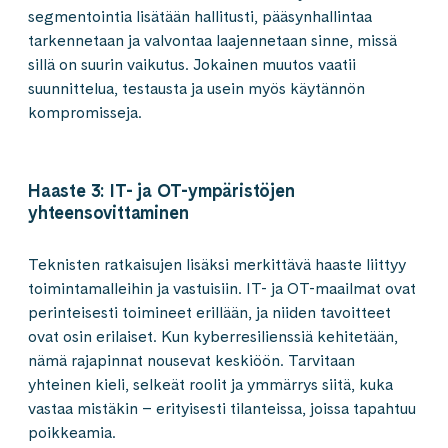
segmentointia lisätään hallitusti, pääsynhallintaa
tarkennetaan ja valvontaa laajennetaan sinne, missä
sillä on suurin vaikutus. Jokainen muutos vaatii
suunnittelua, testausta ja usein myös käytännön
kompromisseja.
Haaste 3: IT- ja OT-ympäristöjen
yhteensovittaminen
Teknisten ratkaisujen lisäksi merkittävä haaste liittyy
toimintamalleihin ja vastuisiin. IT- ja OT-maailmat ovat
perinteisesti toimineet erillään, ja niiden tavoitteet
ovat osin erilaiset. Kun kyberresilienssiä kehitetään,
nämä rajapinnat nousevat keskiöön. Tarvitaan
yhteinen kieli, selkeät roolit ja ymmärrys siitä, kuka
vastaa mistäkin – erityisesti tilanteissa, joissa tapahtuu
poikkeamia.