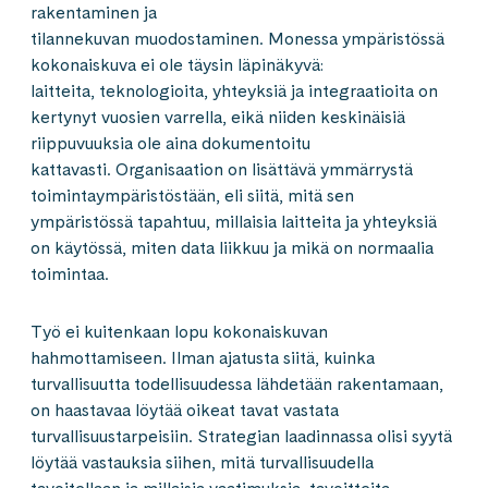
rakentaminen ja
tilannekuvan muodostaminen. Monessa ympäristössä
kokonaiskuva ei ole täysin läpinäkyvä:
laitteita, teknologioita, yhteyksiä ja integraatioita on
kertynyt vuosien varrella, eikä niiden keskinäisiä
riippuvuuksia ole aina dokumentoitu
kattavasti. Organisaation on lisättävä ymmärrystä
toimintaympäristöstään, eli siitä, mitä sen
ympäristössä tapahtuu, millaisia laitteita ja yhteyksiä
on käytössä, miten data liikkuu ja mikä on normaalia
toimintaa.
Työ ei kuitenkaan lopu kokonaiskuvan
hahmottamiseen. Ilman ajatusta siitä, kuinka
turvallisuutta todellisuudessa lähdetään rakentamaan,
on haastavaa löytää oikeat tavat vastata
turvallisuustarpeisiin. Strategian laadinnassa olisi syytä
löytää vastauksia siihen, mitä turvallisuudella