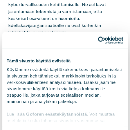
kyberturvallisuuden kehittämiselle. Ne auttavat
jäsentämään tekemistä ja varmistamaan, että
keskeiset osa-alueet on huomioitu.
Edelläkävijäorganisaatioille ne ovat kuitenkin
lähtökohta, eivät päätepiste.
Turvallisuuskeskustelusta jää helposti puuttumaan yksi
olennainen näkökulma: mitä jos kyberturvallisuutta ei
Tämä sivusto käyttää evästeitä
tehtäisikään vain välttävällä tasolla tai siksi, että on
pakko – vaan siksi, että halutaan tehdä asiat
Käytämme evästeitä käyttökokemuksesi parantamiseksi 
paremmin?
ja sivuston kehittämiseksi, markkinointitarkoituksiin ja 
verkkosivuliikenteen analysoimiseen. Lisäksi jaamme 
sivustomme käyttöä koskevia tietoja kolmansille 
osapuolille, jotka tarjoavat sosiaalisen median, 
mainonnan ja analytiikan palveluja.
Mitä jos kyberturvallisuutta ei
tehtäisikään välttävällä tai
Lue lisää 
Goforen evästekäytännöistä
. Voit muuttaa 
asetuksia koska tahansa sivuston vasemmassa 
sääntelyn pakottamalla tasolla,
alareunassa olevasta ikonista.