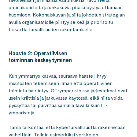
tavoitellaan ja millaisia vaatimuksia, tavoitteita,
ominaispiirteitä ja uhkakuvia pitäisi pystyä ottamaan
huomioon. Kokonaiskuvan ja siitä johdetun strategian
avulla organisaatiolle piirtyy selkeä ja priorisoitu
tiekartta turvallisuuden rakentamiselle.
Haaste 2: Operatiivisen
toiminnan keskeytyminen
Kun ymmärrys kasvaa, seuraava haaste liittyy
muutosten tekemiseen ilman että operatiivinen
toiminta häiriintyy. OT-ympäristöissä järjestelmät ovat
usein kriittisiä ja jatkuvassa käytössä, eikä niitä voida
pysäyttää tai päivittää samalla tavalla kuin IT-
ympäristöjä.
Tämä tarkoittaa, että kyberturvallisuutta rakennetaan
vaiheittain. Tällöin esimerkiksi verkkojen