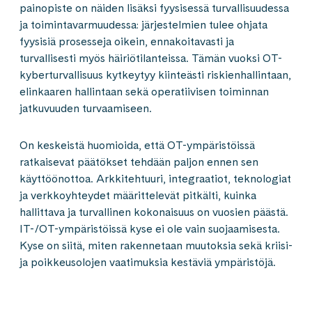
painopiste on näiden lisäksi fyysisessä turvallisuudessa
ja toimintavarmuudessa: järjestelmien tulee ohjata
fyysisiä prosesseja oikein, ennakoitavasti ja
turvallisesti myös häiriötilanteissa. Tämän vuoksi OT-
kyberturvallisuus kytkeytyy kiinteästi riskienhallintaan,
elinkaaren hallintaan sekä operatiivisen toiminnan
jatkuvuuden turvaamiseen.
On keskeistä huomioida, että OT-ympäristöissä
ratkaisevat päätökset tehdään paljon ennen sen
käyttöönottoa. Arkkitehtuuri, integraatiot, teknologiat
ja verkkoyhteydet määrittelevät pitkälti, kuinka
hallittava ja turvallinen kokonaisuus on vuosien päästä.
IT-/OT-ympäristöissä kyse ei ole vain suojaamisesta.
Kyse on siitä, miten rakennetaan muutoksia sekä kriisi-
ja poikkeusolojen vaatimuksia kestäviä ympäristöjä.