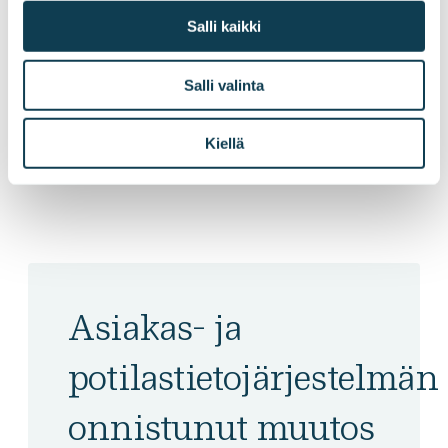
Salli kaikki
TAMPEREEN KAUPUNKI
Salli valinta
Älykäs analytiikka auttaa luomaan
ihmislähtöisiä palveluita
Kiellä
Asiakas- ja
potilastietojärjestelmän
onnistunut muutos