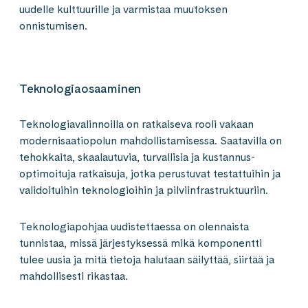
uudelle kulttuurille ja varmistaa muutoksen
onnistumisen.
Teknologiaosaaminen
Teknologiavalinnoilla on ratkaiseva rooli vakaan
modernisaatio­polun mahdollistami­sessa. Saatavilla on
tehokkaita, skaalautuvia, turvallisia ja kustannus­
optimoituja ratkaisuja, jotka perustuvat testattuihin ja
validoituihin teknologioihin ja pilviinfrastruktuuriin.
Teknologiapohjaa uudistettaessa on olennaista
tunnistaa, missä järjestyksessä mikä komponentti
tulee uusia ja mitä tietoja halutaan säilyttää, siirtää ja
mahdollisesti rikastaa.