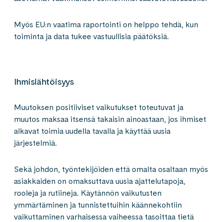
Myös EU:n vaatima raportointi on helppo tehdä, kun
toiminta ja data tukee vastuullisia päätöksiä.
Ihmislähtöisyys
Muutoksen positiiviset vaikutukset toteutuvat ja
muutos maksaa itsensä takaisin ainoastaan, jos ihmiset
alkavat toimia uudella tavalla ja käyttää uusia
järjestelmiä.
Sekä johdon, työntekijöiden että omalta osaltaan myös
asiakkaiden on omaksuttava uusia ajattelutapoja,
rooleja ja rutiineja. Käytännön vaikutusten
ymmärtäminen ja tunnistettuihin käänne­kohtiin
vaikuttaminen varhaisessa vaiheessa tasoittaa tietä