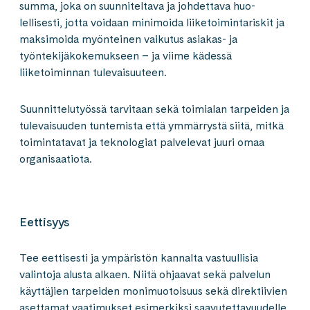
summa, joka on suunniteltava ja johdettava huo­
lellisesti, jotta voidaan minimoida liiketoiminta­riskit ja
maksimoida myönteinen vaikutus asiakas- ja
työntekijä­kokemukseen – ja viime kädessä
liiketoiminnan tulevaisuuteen.​
Suunnittelutyössä tarvitaan sekä toimialan tarpeiden ja
tulevaisuuden tuntemista että ymmärrystä siitä, mitkä
toimintatavat ja teknologiat palvelevat juuri omaa
organisaatiota.
Eettisyys
Tee eettisesti ja ympäristön kannalta vastuullisia
valintoja alusta alkaen. Niitä ohjaavat sekä palvelun
käyttäjien tarpeiden monimuotoisuus sekä direktiivien
asettamat vaatimukset esimerkiksi saavutettavuudelle.