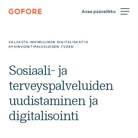
Siirry
Gofore
suoraan
We
sisältöön
offer
expert
knowledge
VALJASTA INHIMILLINEN DIGITALISAATIO
in
HYVINVOINTIPALVELUIDEN TUEKSI
digitalization.
Sosiaali- ja
terveyspalveluiden
uudistaminen ja
digitalisointi