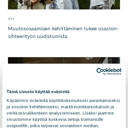
HUS
Muu­to­so­saa­mi­sen ke­hit­tä­mi­nen tu­ke­e osas­ton­
sih­tee­ri­työn uu­dis­tu­mis­ta
Tämä sivusto käyttää evästeitä
Käytämme evästeitä käyttökokemuksesi parantamiseksi 
ja sivuston kehittämiseksi, markkinointitarkoituksiin ja 
verkkosivuliikenteen analysoimiseen. Lisäksi jaamme 
sivustomme käyttöä koskevia tietoja kolmansille 
osapuolille, jotka tarjoavat sosiaalisen median, 