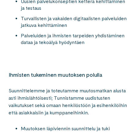
Uusien palvelukonseptien ketterä kehittäminen
ja testaus​
Turvallisten ja vakaiden digitaalisten palveluiden
jatkuva kehittäminen​
Palveluiden ja ihmisten tarpeiden yhdistäminen ​
dataa ja tekoälyä hyödyntäen​
Ihmisten​ tukeminen muutoksen​ polulla​
Suunnittelemme ja ​toteutamme muutosmatkan ​alusta
asti ihmislähtöisesti; ​Tunnistamme uudistusten
vaikutukset sekä omaan henkilöstöön ja esihenkilöihin
että asiakkaisiin ja kumppaneihinkin.​
Muutoksen läpiviennin suunnittelu ja tuki​