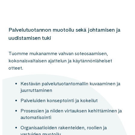
Palvelutuotannon muotoilu sekä johtamisen​ ja
uudistamisen tuki​
Tuomme mukanamme vahvan soteosaamisen,
kokonaisvaltaisen ajattelun ja käytännön­läheiset
otteet​.
Kestävän palvelutuotantomallin kuvaaminen​ ja
juurruttaminen​
Palveluiden konseptointi ja kokeilut​
Prosessien ja niiden virtauksen kehittäminen ja
automatisointi​
Organisaatioiden rakenteiden, roolien ja
vastuiden muotoilu​