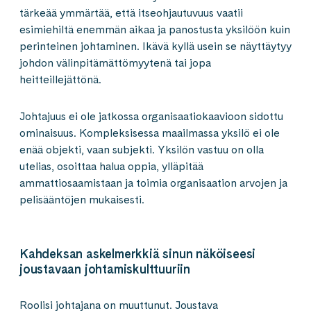
tärkeää ymmärtää, että itseohjautuvuus vaatii
esimiehiltä enemmän aikaa ja panostusta yksilöön kuin
perinteinen johtaminen. Ikävä kyllä usein se näyttäytyy
johdon välinpitämättömyytenä tai jopa
heitteillejättönä.
Johtajuus ei ole jatkossa organisaatiokaavioon sidottu
ominaisuus. Kompleksisessa maailmassa yksilö ei ole
enää objekti, vaan subjekti. Yksilön vastuu on olla
utelias, osoittaa halua oppia, ylläpitää
ammattiosaamistaan ja toimia organisaation arvojen ja
pelisääntöjen mukaisesti.
Kahdeksan askelmerkkiä sinun näköiseesi
joustavaan johtamiskulttuuriin
Roolisi johtajana on muuttunut. Joustava