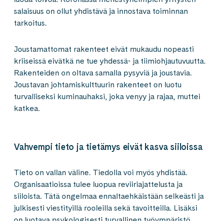
salaisuus on ollut yhdistävä ja innostava toiminnan
tarkoitus.
Joustamattomat rakenteet eivät mukaudu nopeasti
kriiseissä eivätkä ne tue yhdessä- ja tiimiohjautuvuutta.
Rakenteiden on oltava samalla pysyviä ja joustavia.
Joustavan johtamiskulttuurin rakenteet on luotu
turvalliseksi kuminauhaksi, joka venyy ja rajaa, muttei
katkea.
Vahvempi tieto ja tietämys eivät kasva siiloissa
Tieto on vallan väline. Tiedolla voi myös yhdistää.
Organisaatioissa tulee luopua reviiriajattelusta ja
siiloista. Tätä ongelmaa ennaltaehkäistään selkeästi ja
julkisesti viestityillä rooleilla sekä tavoitteilla. Lisäksi
on luotava psykologisesti turvallinen työympäristö,