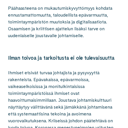
Päähaasteena on mukautumiskyvyttömyys kohdata
ennustamattomuutta, taloudellista epävarmuutta,
toimintaympäristön muutoksia ja digitalisaatiota.
Osaamisen ja kriittisen ajattelun lisäksi tarve on
uudenlaiselle joustavalle johtamiselle.
Ilman toivoa ja tarkoitusta ei ole tulevaisuutta
Ihmiset etsivät turvaa johtajista ja pysyvyyttä
rakenteista. Epävakaissa, epävarmoissa,
vaikeaselkoisissa ja monitulkintaisissa
toimintaympäristöissä ihmiset ovat
haavoittumaisimmillaan. Joustava johtamiskulttuuri
näyttäytyy välittävänä sekä jämäkkänä johtamisena
että systemaattisina tekoina ja avoimena
vuorovaikutuksena. Kriiseissä johdon päätehtävä on
luoda toivoa. Koronassa menestyneimpien yritysten