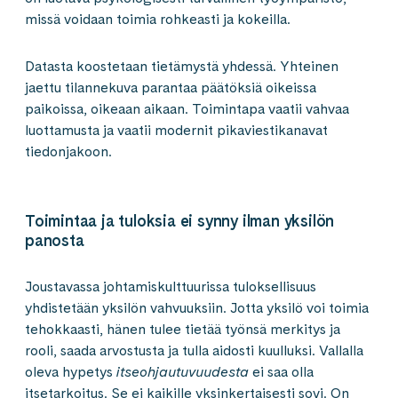
missä voidaan toimia rohkeasti ja kokeilla.
Datasta koostetaan tietämystä yhdessä. Yhteinen
jaettu tilannekuva parantaa päätöksiä oikeissa
paikoissa, oikeaan aikaan. Toimintapa vaatii vahvaa
luottamusta ja vaatii modernit pikaviestikanavat
tiedonjakoon.
Toimintaa ja tuloksia ei synny ilman yksilön
panosta
Joustavassa johtamiskulttuurissa tuloksellisuus
yhdistetään yksilön vahvuuksiin. Jotta yksilö voi toimia
tehokkaasti, hänen tulee tietää työnsä merkitys ja
rooli, saada arvostusta ja tulla aidosti kuulluksi. Vallalla
oleva hypetys
itseohjautuvuudesta
ei saa olla
itsetarkoitus. Se ei kaikille yksinkertaisesti sovi. On