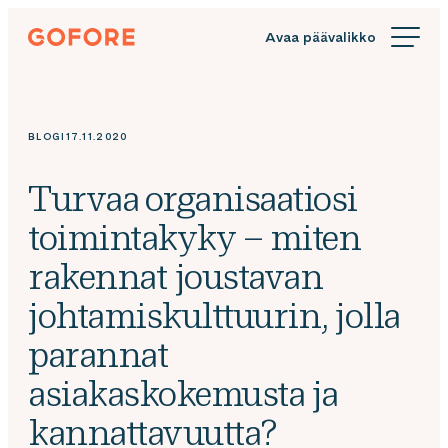
Siirry
Gofore
suoraan
We
sisältöön
offer
expert
knowledge
BLOGI
17.11.2020
in
digitalization.
Turvaa organisaatiosi
toimintakyky – miten
rakennat joustavan
johtamiskulttuurin, jolla
parannat
asiakaskokemusta ja
kannattavuutta?