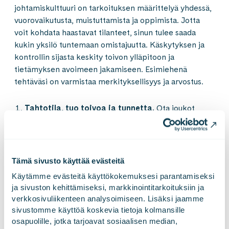
johtamiskulttuuri on tarkoituksen määrittelyä yhdessä,
vuorovaikutusta, muistuttamista ja oppimista. Jotta
voit kohdata haastavat tilanteet, sinun tulee saada
kukin yksilö tuntemaan omistajuutta. Käskytyksen ja
kontrollin sijasta keskity toivon ylläpitoon ja
tietämyksen avoimeen jakamiseen. Esimiehenä
tehtäväsi on varmistaa merkityksellisyys ja arvostus.
Tahtotila, tuo toivoa ja tunnetta.
Ota joukot
mukaan ja innosta. Ohjaa kohti merkitystä.
Tilanneherkkyys, ymmärrä mistä tulet, haarukoi
tulevaa.
Elä hetkessä. Anna tilaa ajattelulle.
Tämä sivusto käyttää evästeitä
Tukirakenteet, luo joustavat ja tehokkaat
Käytämme evästeitä käyttökokemuksesi parantamiseksi 
rakenteet.
Huomioi psykologinen turvallisuus.
ja sivuston kehittämiseksi, markkinointitarkoituksiin ja 
Toimintakyky, viesti selkeästi yksilön tavoitteet
verkkosivuliikenteen analysoimiseen. Lisäksi jaamme 
ja roolit.
Kasvata omistajuutta. Toimi jämäkästi.
sivustomme käyttöä koskevia tietoja kolmansille 
osapuolille, jotka tarjoavat sosiaalisen median, 
Tuki, uskalla luottaa.
Luovu käskytyksestä ja