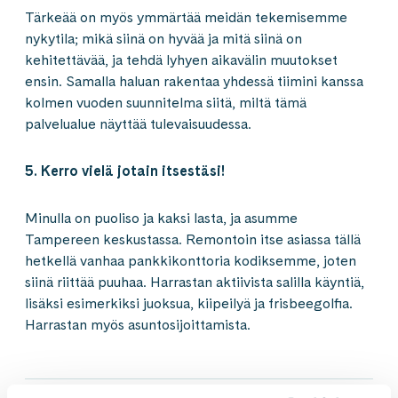
Tärkeää on myös ymmärtää meidän tekemisemme
nykytila; mikä siinä on hyvää ja mitä siinä on
kehitettävää, ja tehdä lyhyen aikavälin muutokset
ensin. Samalla haluan rakentaa yhdessä tiimini kanssa
kolmen vuoden suunnitelma siitä, miltä tämä
palvelualue näyttää tulevaisuudessa.
5. Kerro vielä jotain itsestäsi!
Minulla on puoliso ja kaksi lasta, ja asumme
Tampereen keskustassa. Remontoin itse asiassa tällä
hetkellä vanhaa pankkikonttoria kodiksemme, joten
siinä riittää puuhaa. Harrastan aktiivista salilla käyntiä,
lisäksi esimerkiksi juoksua, kiipeilyä ja frisbeegolfia.
Harrastan myös asuntosijoittamista.