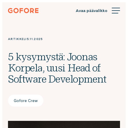
Siirry
Gofore
suoraan
We
sisältöön
offer
expert
knowledge
ARTIKKELI
5.11.2025
in
digitalization.
5 kysymystä: Joonas
Korpela, uusi Head of
Software Development
Gofore Crew