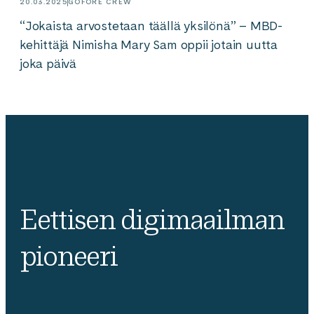
20.03.2025
GOFORE CREW
“Jokaista arvostetaan täällä yksilönä” – MBD-
kehittäjä Nimisha Mary Sam oppii jotain uutta
joka päivä
Eettisen digimaailman
pioneeri