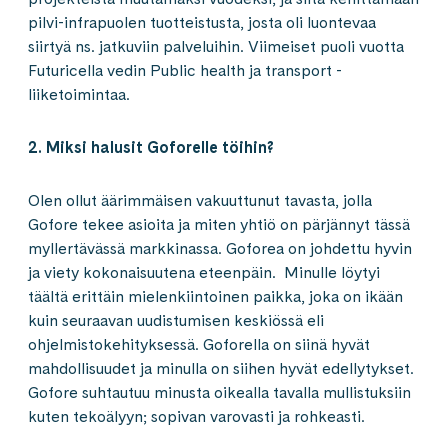
pilvi-infrapuolen tuotteistusta, josta oli luontevaa
siirtyä ns. jatkuviin palveluihin. Viimeiset puoli vuotta
Futuricella vedin Public health ja transport -
liiketoimintaa.
2. Miksi halusit Goforelle töihin?
Olen ollut äärimmäisen vakuuttunut tavasta, jolla
Gofore tekee asioita ja miten yhtiö on pärjännyt tässä
myllertävässä markkinassa. Goforea on johdettu hyvin
ja viety kokonaisuutena eteenpäin. Minulle löytyi
täältä erittäin mielenkiintoinen paikka, joka on ikään
kuin seuraavan uudistumisen keskiössä eli
ohjelmistokehityksessä. Goforella on siinä hyvät
mahdollisuudet ja minulla on siihen hyvät edellytykset.
Gofore suhtautuu minusta oikealla tavalla mullistuksiin
kuten tekoälyyn; sopivan varovasti ja rohkeasti.