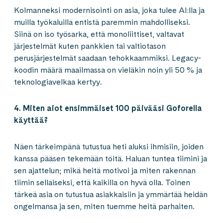
Kolmanneksi modernisointi on asia, joka tulee AI:lla ja
muilla työkaluilla entistä paremmin mahdolliseksi.
Siinä on iso työsarka, että monoliittiset, valtavat
järjestelmät kuten pankkien tai valtiotason
perusjärjestelmät saadaan tehokkaammiksi. Legacy-
koodin määrä maailmassa on vieläkin noin yli 50 % ja
teknologiavelkaa kertyy.
4. Miten aiot ensimmäiset 100 päivääsi Goforella
käyttää?
Näen tärkeimpänä tutustua heti aluksi ihmisiin, joiden
kanssa pääsen tekemään töitä. Haluan tuntea tiimini ja
sen ajattelun; mikä heitä motivoi ja miten rakennan
tiimin sellaiseksi, että kaikilla on hyvä olla. Toinen
tärkeä asia on tutustua asiakkaisiin ja ymmärtää heidän
ongelmansa ja sen, miten tuemme heitä parhaiten.