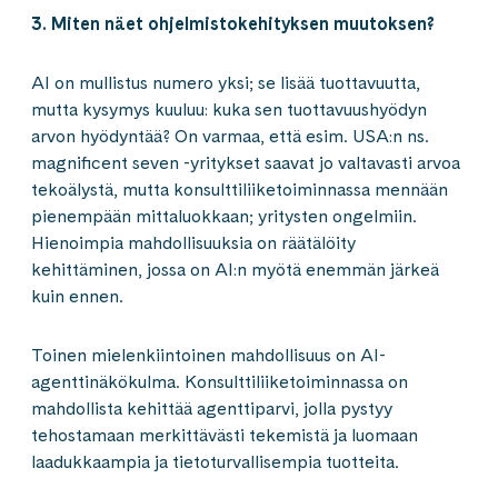
3. Miten näet ohjelmistokehityksen muutoksen?
AI on mullistus numero yksi; se lisää tuottavuutta,
mutta kysymys kuuluu: kuka sen tuottavuushyödyn
arvon hyödyntää? On varmaa, että esim. USA:n ns.
magnificent seven -yritykset saavat jo valtavasti arvoa
tekoälystä, mutta konsulttiliiketoiminnassa mennään
pienempään mittaluokkaan; yritysten ongelmiin.
Hienoimpia mahdollisuuksia on räätälöity
kehittäminen, jossa on AI:n myötä enemmän järkeä
kuin ennen.
Toinen mielenkiintoinen mahdollisuus on AI-
agenttinäkökulma. Konsulttiliiketoiminnassa on
mahdollista kehittää agenttiparvi, jolla pystyy
tehostamaan merkittävästi tekemistä ja luomaan
laadukkaampia ja tietoturvallisempia tuotteita.