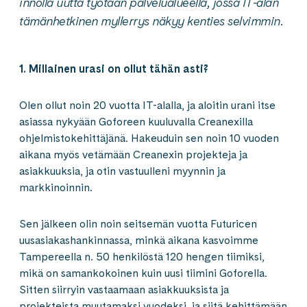
innolla uutta työtään palvelualueella, jossa IT-alan
tämänhetkinen myllerrys näkyy kenties selvimmin.
1. Millainen urasi on ollut tähän asti?
Olen ollut noin 20 vuotta IT-alalla, ja aloitin urani itse
asiassa nykyään Goforeen kuuluvalla Creanexilla
ohjelmistokehittäjänä. Hakeuduin sen noin 10 vuoden
aikana myös vetämään Creanexin projekteja ja
asiakkuuksia, ja otin vastuulleni myynnin ja
markkinoinnin.
Sen jälkeen olin noin seitsemän vuotta Futuricen
uusasiakashankinnassa, minkä aikana kasvoimme
Tampereella n. 50 henkilöstä 120 hengen tiimiksi,
mikä on samankokoinen kuin uusi tiimini Goforella.
Sitten siirryin vastaamaan asiakkuuksista ja
projekteista muutamaksi vuodeksi, ja siitä kehittämään