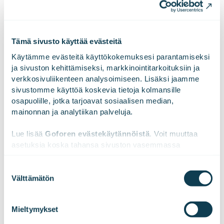
LinkedInissä
X:ssä
Facebookissa
JAA
Tämä sivusto käyttää evästeitä
Käytämme evästeitä käyttökokemuksesi parantamiseksi 
ja sivuston kehittämiseksi, markkinointitarkoituksiin ja 
verkkosivuliikenteen analysoimiseen. Lisäksi jaamme 
sivustomme käyttöä koskevia tietoja kolmansille 
osapuolille, jotka tarjoavat sosiaalisen median, 
mainonnan ja analytiikan palveluja.
Avaa ovi
Lue lisää 
Goforen evästekäytännöistä
. Voit muuttaa 
näkemyksille
asetuksia koska tahansa sivuston vasemmassa 
alareunassa olevasta ikonista.
Suostumuksen
Välttämätön
valinta
Tilaa postilaatikkoosi oivaltavat sisällöt niin
We work with
47 third parties
who may receive and
seuraavan sukupolven teollisuusratkaisuista
process your information.
Mieltymykset
kuin huomisen digitaalisesta yhteiskunnasta.