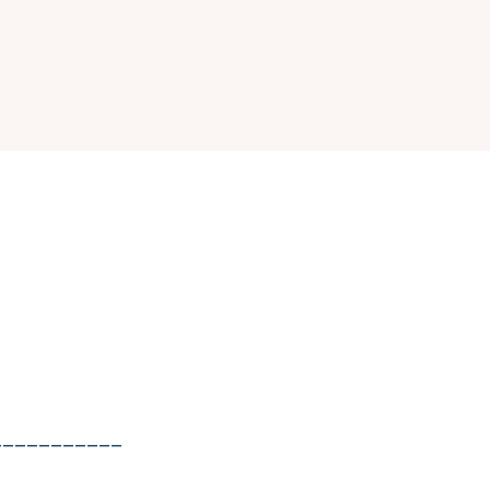
___________