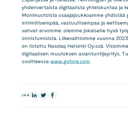
yhdenvertaista digitaalista yhteiskuntaa ja k
Monimuotoista osaajajoukkoamme yhdistää p
inhimillisempää, vastuullisempaa ja eettis
vahvat arvomme: olemme jokaiselle hyvä ty
onnistumisista. Liikevaihtomme vuonna 2023 
on listattu Nasdaq Helsinki Oy:ssä. Visiomm
digitaalisen muutoksen asiantuntijayritys. 
osoitteessa
www.gofore.com
.
LinkedInissä
X:ssä
Facebookissa
JAA