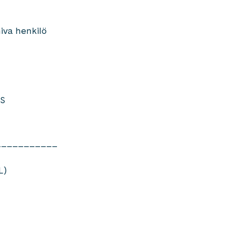
miva henkilö
US
___________
L)