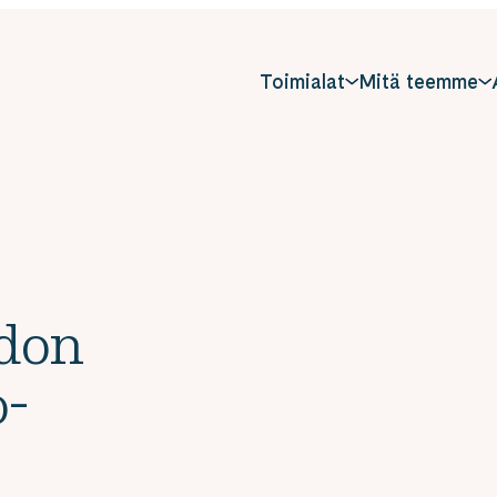
Toimialat
Mitä teemme
hdon
o-