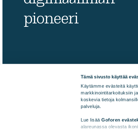
pioneeri
Tämä sivusto käyttää eväs
Käytämme evästeitä käyttö
markkinointitarkoituksiin 
Gofore
koskevia tietoja kolmansill
palveluja.
Lue lisää 
Goforen eväste
alareunassa olevasta ikoni