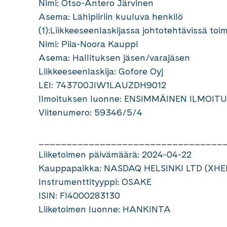
Nimi: Otso-Antero Järvinen
Asema: Lähipiiriin kuuluva henkilö
(1):Liikkeeseenlaskijassa johtotehtävissä toi
Nimi: Piia-Noora Kauppi
Asema: Hallituksen jäsen/varajäsen
Liikkeeseenlaskija: Gofore Oyj
LEI: 743700JIW1LAUZDH9012
Ilmoituksen luonne: ENSIMMÄINEN ILMOIT
Viitenumero: 59346/5/4
_________________________________
Liiketoimen päivämäärä: 2024-04-22
Kauppapaikka: NASDAQ HELSINKI LTD (XHE
Instrumenttityyppi: OSAKE
ISIN: FI4000283130
Liiketoimen luonne: HANKINTA