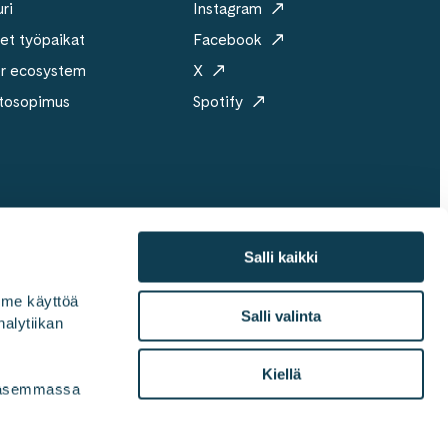
ri
Instagram
et työpaikat
Facebook
er ecosystem
X
tosopimus
Spotify
Salli kaikki
mme käyttöä 
ri
Vastuullisuus
Medialle
Toimistot
Salli valinta
alytiikan 
Kiellä
vasemmassa 