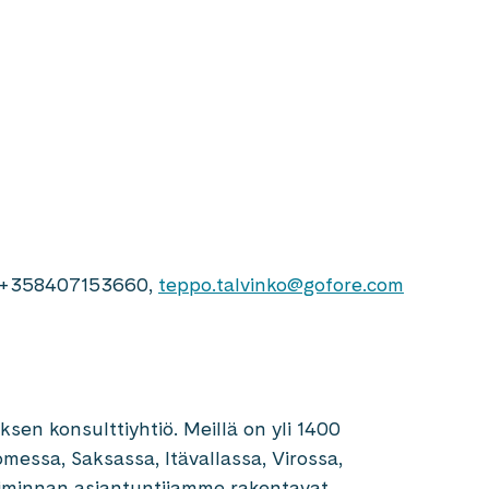
j, +358407153660,
teppo.talvinko@gofore.com
sen konsulttiyhtiö. Meillä on yli 1400
messa, Saksassa, Itävallassa, Virossa,
etoiminnan asiantuntijamme rakentavat