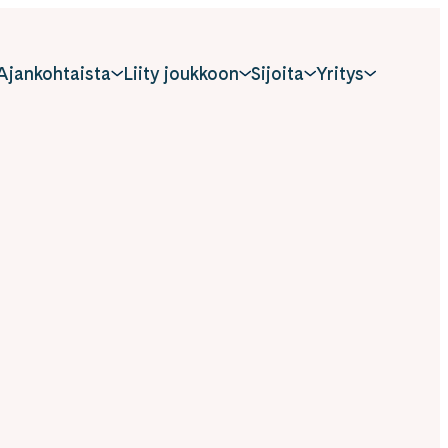
Ajankohtaista
Liity joukkoon
Sijoita
Yritys