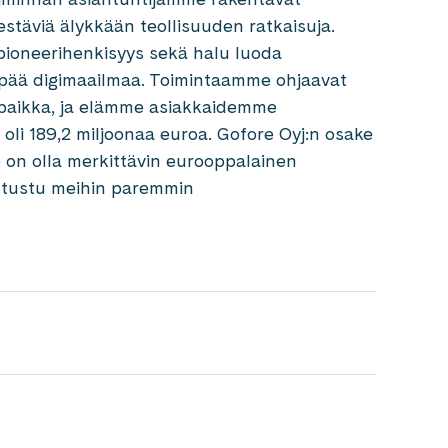
estäviä älykkään teollisuuden ratkaisuja.
ioneerihenkisyys sekä halu luoda
empää digimaailmaa. Toimintaamme ohjaavat
öpaikka, ja elämme asiakkaidemme
oli 189,2 miljoonaa euroa. Gofore Oyj:n osake
e on olla merkittävin eurooppalainen
Tutustu meihin paremmin