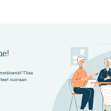
me!
mmäisenä? Tilaa
otteet suoraan