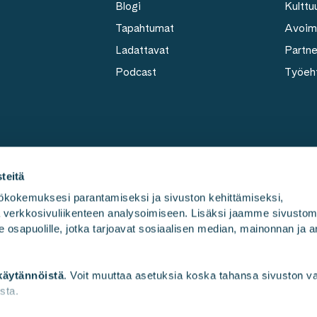
Blogi
Kulttuu
Tapahtumat
Avoim
Ladattavat
Partn
Podcast
Työeh
teitä
kokemuksesi parantamiseksi ja sivuston kehittämiseksi, 
ja verkkosivuliikenteen analysoimiseen. Lisäksi jaamme sivusto
Työmme
Kulttuu
e osapuolille, jotka tarjoavat sosiaalisen median, mainonnan ja an
käytännöistä
. Voit muuttaa asetuksia koska tahansa sivuston 
sta.