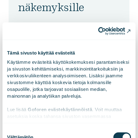
näkemyksille
Tilaa postilaatikkoosi oivaltavat sisällöt niin
seuraavan sukupolven teollisuusratkaisuista
kuin huomisen digitaalisesta yhteiskunnasta.
Tämä sivusto käyttää evästeitä
Käytämme evästeitä käyttökokemuksesi parantamiseksi 
ja sivuston kehittämiseksi, markkinointitarkoituksiin ja 
verkkosivuliikenteen analysoimiseen. Lisäksi jaamme 
sivustomme käyttöä koskevia tietoja kolmansille 
osapuolille, jotka tarjoavat sosiaalisen median, 
mainonnan ja analytiikan palveluja.
Lue lisää 
Goforen evästekäytännöistä
. Voit muuttaa 
asetuksia koska tahansa sivuston vasemmassa 
alareunassa olevasta ikonista.
Suostumuksen
Välttämätön