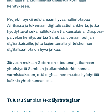
luomaan mahdollisuuksia osallistua kotimaan
kehitykseen.
Projekti pyrkii edistämään hyvää hallintotapaa
Afrikassa ja tukemaan digitalisaatiohankkeita, jotka
hyödyttävät sekä hallituksia että kansalaisia. Diaspora-
palvelun kehitys auttaa Sambiaa luomaan pohjan
digiratkaisuille, joita laajentamalla yhteiskunnan
digitalisaatiota on hyvä jatkaa.
Järvisen mukaan Gofore on sitoutunut jatkamaan
yhteistyötä Sambian ja ulkoministeriön kanssa
varmistaakseen, että digitaalinen muutos hyödyttää
kaikkia yhteiskunnan osia.
Tutustu Sambian tekoälystrategiaan: