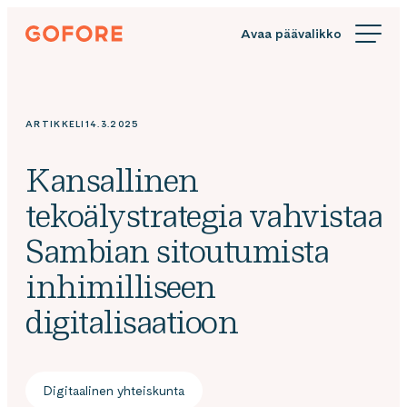
Siirry
Gofore
suoraan
We
sisältöön
offer
expert
knowledge
ARTIKKELI
14.3.2025
in
digitalization.
Kansallinen
tekoälystrategia vahvistaa
Sambian sitoutumista
inhimilliseen
digitalisaatioon
Digitaalinen yhteiskunta