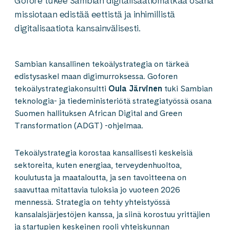
Gofore tukee Sambian digitalisaatiomatkaa osana
missiotaan edistää eettistä ja inhimillistä
digitalisaatiota kansainvälisesti.
Sambian kansallinen tekoälystrategia on tärkeä
edistysaskel maan digimurroksessa. Goforen
tekoälystrategiakonsultti
Oula Järvinen
tuki Sambian
teknologia- ja tiedeministeriötä strategiatyössä osana
Suomen hallituksen African Digital and Green
Transformation (ADGT) -ohjelmaa.
Tekoälystrategia korostaa kansallisesti keskeisiä
sektoreita, kuten energiaa, terveydenhuoltoa,
koulutusta ja maataloutta, ja sen tavoitteena on
saavuttaa mitattavia tuloksia jo vuoteen 2026
mennessä. Strategia on tehty yhteistyössä
kansalaisjärjestöjen kanssa, ja siinä korostuu yrittäjien
ja startupien keskeinen rooli yhteiskunnan