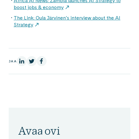
Africa AI News: Zambia launches AI Strategy to
boost jobs & economy
The Link: Oula Järvinen’s interview about the AI
Strategy
LinkedInissä
X:ssä
Facebookissa
JAA
Avaa ovi