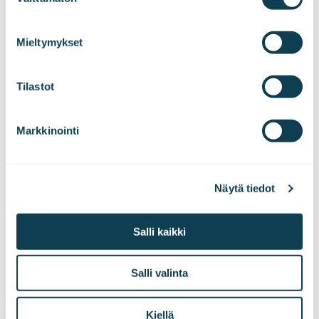
valinta
We work with
47 third parties
who may receive and
process your information.
Mieltymykset
Tilastot
Markkinointi
Sinua saattaa myös
Näytä tiedot
kiinnostaa
Salli kaikki
Salli valinta
Kiellä