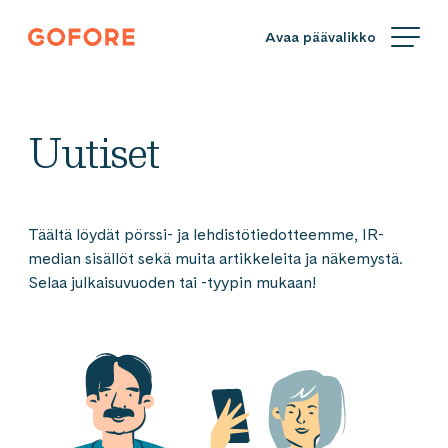
Siirry
Gofore
suoraan
We
sisältöön
offer
expert
knowledge
Uutiset
in
digitalization.
Täältä löydät pörssi- ja lehdistötiedotteemme, IR-
median sisällöt sekä muita artikkeleita ja näkemystä.
Selaa julkaisuvuoden tai -tyypin mukaan!