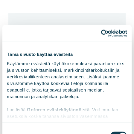
Tämä sivusto käyttää evästeitä
Käytämme evästeitä käyttökokemuksesi parantamiseksi 
ja sivuston kehittämiseksi, markkinointitarkoituksiin ja 
verkkosivuliikenteen analysoimiseen. Lisäksi jaamme 
sivustomme käyttöä koskevia tietoja kolmansille 
osapuolille, jotka tarjoavat sosiaalisen median, 
mainonnan ja analytiikan palveluja.
20.11.2017
JOHTOHENKILÖIDEN LIIKETOIMET
Gofore Oyj: Johdon liiketoimet
Lue lisää 
Goforen evästekäytännöistä
. Voit muuttaa 
asetuksia koska tahansa sivuston vasemmassa 
alareunassa olevasta ikonista.
Suostumuksen