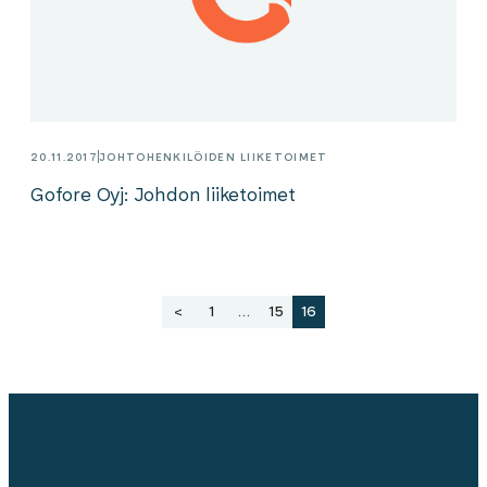
20.11.2017
JOHTOHENKILÖIDEN LIIKETOIMET
Gofore Oyj: Johdon liiketoimet
Artikkelien
<
1
…
15
16
sivutus