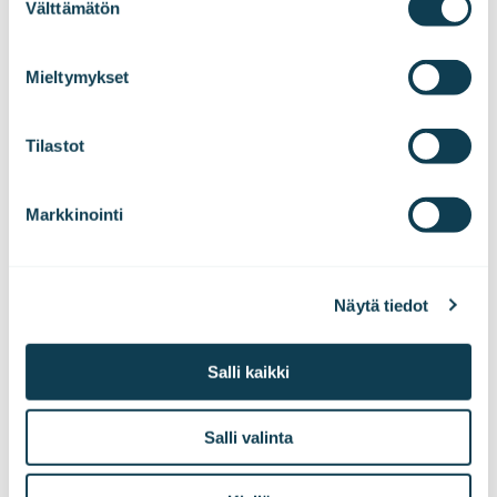
Välttämätön
valinta
We work with
47 third parties
who may receive and
process your information.
Mieltymykset
Tilastot
Markkinointi
20.11.2017
JOHTOHENKILÖIDEN LIIKETOIMET
Näytä tiedot
Gofore Oyj: Johdon liiketoimet
Salli kaikki
Salli valinta