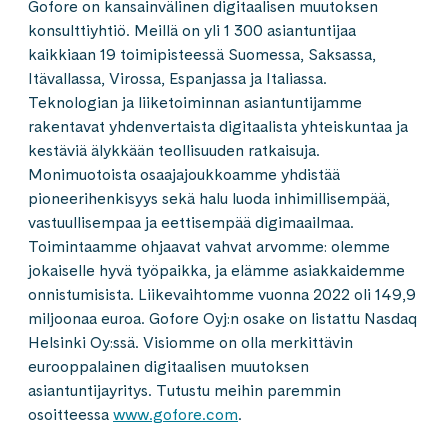
Gofore on kansainvälinen digitaalisen muutoksen
konsulttiyhtiö. Meillä on yli 1 300 asiantuntijaa
kaikkiaan 19 toimipisteessä Suomessa, Saksassa,
Itävallassa, Virossa, Espanjassa ja Italiassa.
Teknologian ja liiketoiminnan asiantuntijamme
rakentavat yhdenvertaista digitaalista yhteiskuntaa ja
kestäviä älykkään teollisuuden ratkaisuja.
Monimuotoista osaajajoukkoamme yhdistää
pioneerihenkisyys sekä halu luoda inhimillisempää,
vastuullisempaa ja eettisempää digimaailmaa.
Toimintaamme ohjaavat vahvat arvomme: olemme
jokaiselle hyvä työpaikka, ja elämme asiakkaidemme
onnistumisista. Liikevaihtomme vuonna 2022 oli 149,9
miljoonaa euroa. Gofore Oyj:n osake on listattu Nasdaq
Helsinki Oy:ssä. Visiomme on olla merkittävin
eurooppalainen digitaalisen muutoksen
asiantuntijayritys. Tutustu meihin paremmin
osoitteessa
www.gofore.com
.