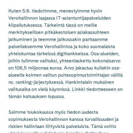
Kuten 5.6. tiedotimme, menestyimme hyvin
Verohallinnon laajassa IT-asiantuntijapalveluiden
kilpailutuksessa. Tärkeintä tässä on meille
merkityksellisen pitkäkestoisen asiakassuhteen
jatkuminen ja teemme jatkossakin parhaamme
palvellaksemme Verohallintoa ja koko suomalaista
yhteiskuntaa tärkeissä digihankkeissa. Osa-alueiden,
joihin tulimme valituksi, yhteenlaskettu kokonaisarvo
on 106,5 miljoonaa euroa. Arvo jakautuu kullakin osa-
alueella kolmen valitun puitesopimustoimittajan välillä
ns. ranking-järjestyksessä. Hankintalain mukainen
valitusaika on vielä käynnissä. Linkki tiedotteeseen on
tämän katsauksen lopussa.
Saimme toukokuussa myös tiedon uudesta
sopimuksesta Verohallinnon kanssa turvallisuuden ja
riskien hallintaan liittyvistä palveluista. Tämä voitto