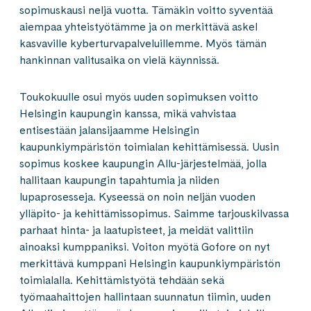
sopimuskausi neljä vuotta. Tämäkin voitto syventää
aiempaa yhteistyötämme ja on merkittävä askel
kasvaville kyberturvapalveluillemme. Myös tämän
hankinnan valitusaika on vielä käynnissä.
Toukokuulle osui myös uuden sopimuksen voitto
Helsingin kaupungin kanssa, mikä vahvistaa
entisestään jalansijaamme Helsingin
kaupunkiympäristön toimialan kehittämisessä. Uusin
sopimus koskee kaupungin Allu-järjestelmää, jolla
hallitaan kaupungin tapahtumia ja niiden
lupaprosesseja. Kyseessä on noin neljän vuoden
ylläpito- ja kehittämissopimus. Saimme tarjouskilvassa
parhaat hinta- ja laatupisteet, ja meidät valittiin
ainoaksi kumppaniksi. Voiton myötä Gofore on nyt
merkittävä kumppani Helsingin kaupunkiympäristön
toimialalla. Kehittämistyötä tehdään sekä
työmaahaittojen hallintaan suunnatun tiimin, uuden