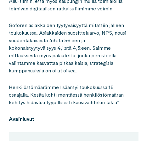
Allu-tiimin, että myös kaupungin muilla toimialoilla
toimivan digitaalisen ratkaisutiimimme voimin.
Goforen asiakkaiden tyytyväisyyttä mitattiin jälleen
toukokuussa. Asiakkaiden suositteluarvo, NPS, nousi
vuodentakaisesta 43:sta 56:een ja
kokonaistyytyväisyys 4,1:stä 4,3:een. Saimme
mittauksesta myös palautetta, jonka perusteella
valintamme kasvattaa pitkäaikaisia, strategisia
kumppanuuksia on ollut oikea.
Henkilöstömäärämme lisääntyi toukokuussa 15
osaajalla. Kesää kohti mentäessä henkilöstömäärän
kehitys hidastuu tyypillisesti kausivaihtelun takia”
Avainluvut