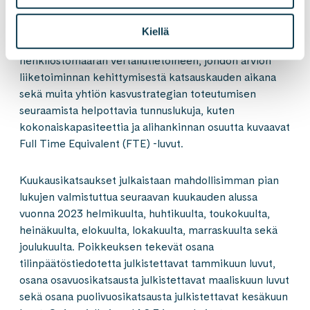
liiketoimintakatsauksessaan kuukausitason
liikevaihdon, konsernin pro forma -liikevaihdon
Kiellä
viimeisen 12 kuukauden ajanjaksolta (LTM),
henkilöstömäärän vertailutietoineen, johdon arvion
liiketoiminnan kehittymisestä katsauskauden aikana
sekä muita yhtiön kasvustrategian toteutumisen
seuraamista helpottavia tunnuslukuja, kuten
kokonaiskapasiteettia ja alihankinnan osuutta kuvaavat
Full Time Equivalent (FTE) -luvut.
Kuukausikatsaukset julkaistaan mahdollisimman pian
lukujen valmistuttua seuraavan kuukauden alussa
vuonna 2023 helmikuulta, huhtikuulta, toukokuulta,
heinäkuulta, elokuulta, lokakuulta, marraskuulta sekä
joulukuulta. Poikkeuksen tekevät osana
tilinpäätöstiedotetta julkistettavat tammikuun luvut,
osana osavuosikatsausta julkistettavat maaliskuun luvut
sekä osana puolivuosikatsausta julkistettavat kesäkuun