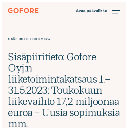
Siirry
Gofore
suoraan
We
sisältöön
offer
expert
knowledge
SISÄPIIRITIETO
8.6.2023
in
digitalization.
Sisäpiiritieto: Gofore
Oyj:n
liiketoimintakatsaus 1.–
31.5.2023: Toukokuun
liikevaihto 17,2 miljoonaa
euroa – Uusia sopimuksia
mm.