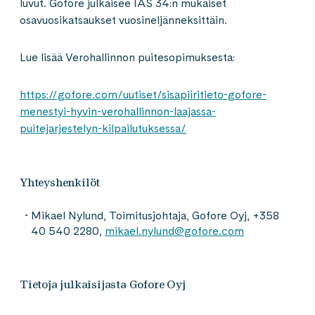
luvut. Gofore julkaisee IAS 34:n mukaiset
osavuosikatsaukset vuosineljänneksittäin.
Lue lisää Verohallinnon puitesopimuksesta:
https://gofore.com/uutiset/sisapiiritieto-gofore-
menestyi-hyvin-verohallinnon-laajassa-
puitejarjestelyn-kilpailutuksessa/
Yhteyshenkilöt
Mikael Nylund, Toimitusjohtaja, Gofore Oyj, +358
40 540 2280,
mikael.nylund@gofore.com
Tietoja julkaisijasta Gofore Oyj