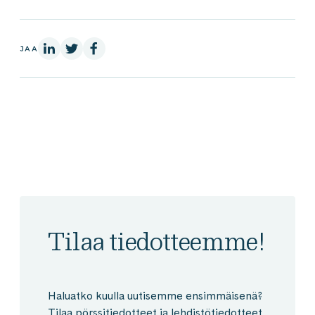
LinkedInissä
X:ssä
Facebookissa
JAA
Tilaa tiedotteemme!
Haluatko kuulla uutisemme ensimmäisenä?
Tilaa pörssitiedotteet ja lehdistötiedotteet