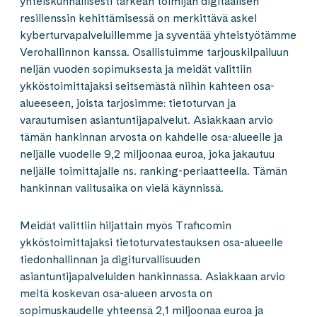
yhteiskunnallisesti tärkeän toimijan digitaalisen
resilienssin kehittämisessä on merkittävä askel
kyberturvapalveluillemme ja syventää yhteistyötämme
Verohallinnon kanssa. Osallistuimme tarjouskilpailuun
neljän vuoden sopimuksesta ja meidät valittiin
ykköstoimittajaksi seitsemästä niihin kahteen osa-
alueeseen, joista tarjosimme: tietoturvan ja
varautumisen asiantuntijapalvelut. Asiakkaan arvio
tämän hankinnan arvosta on kahdelle osa-alueelle ja
neljälle vuodelle 9,2 miljoonaa euroa, joka jakautuu
neljälle toimittajalle ns. ranking-periaatteella. Tämän
hankinnan valitusaika on vielä käynnissä.
Meidät valittiin hiljattain myös Traficomin
ykköstoimittajaksi tietoturvatestauksen osa-alueelle
tiedonhallinnan ja digiturvallisuuden
asiantuntijapalveluiden hankinnassa. Asiakkaan arvio
meitä koskevan osa-alueen arvosta on
sopimuskaudelle yhteensä 2,1 miljoonaa euroa ja