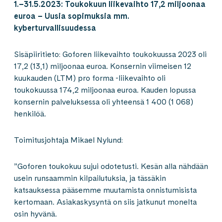
1.–31.5.2023:
Toukokuun liikevaihto 17,2 miljoonaa
euroa – Uusia sopimuksia mm.
kyberturvallisuudessa
Sisäpiiritieto: Goforen liikevaihto toukokuussa 2023 oli
17,2 (13,1) miljoonaa euroa. Konsernin viimeisen 12
kuukauden (LTM) pro forma -liikevaihto oli
toukokuussa 174,2 miljoonaa euroa. Kauden lopussa
konsernin palveluksessa oli yhteensä 1 400 (1 068)
henkilöä.
Toimitusjohtaja Mikael Nylund:
”Goforen toukokuu sujui odotetusti. Kesän alla nähdään
usein runsaammin kilpailutuksia, ja tässäkin
katsauksessa pääsemme muutamista onnistumisista
kertomaan. Asiakaskysyntä on siis jatkunut monelta
osin hyvänä.