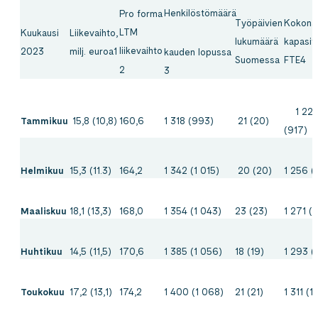
Henkilöstömäärä
Pro forma
Työpäivien
Kokonai
LTM
Kuukausi
Liikevaihto,
lukumäärä
kapasite
liikevaihto
2023
milj. euroa1
kauden lopussa
Suomessa
FTE4
2
3
1 22
Tammikuu
15,8 (10,8)
160,6
1 318 (993)
21 (20)
(917)
Helmikuu
15,3 (11.3)
164,2
1 342 (1 015)
20 (20)
1 256 (
Maaliskuu
18,1 (13,3)
168,0
1 354 (1 043)
23 (23)
1 271 (
Huhtikuu
14,5 (11,5)
170,6
1 385 (1 056)
18 (19)
1 293 (
Toukokuu
17,2 (13,1)
174,2
1 400 (1 068)
21 (21)
1 311 (1