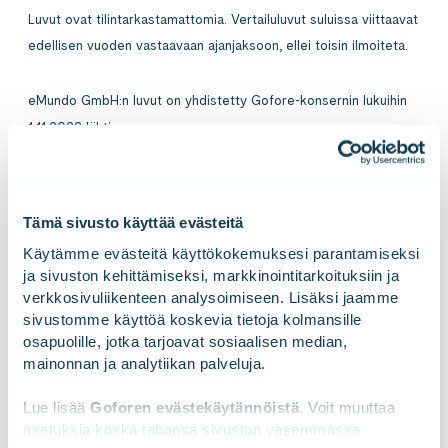
Luvut ovat tilintarkastamattomia. Vertailuluvut suluissa viittaavat
edellisen vuoden vastaavaan ajanjaksoon, ellei toisin ilmoiteta.
eMundo GmbH:n luvut on yhdistetty Gofore-konsernin lukuihin
1.11.2022 lähtien.
1) Liikevaihto, miljoonaa euroa (vertailuliikevaihto vuonna 2022)
kertoo kyseisen kuukauden tilintarkastamattoman liikevaihdon.
Tämä sivusto käyttää evästeitä
2) Yhtiön liiketoimintakatsauksissaan käyttämä viimeisen
Käytämme evästeitä käyttökokemuksesi parantamiseksi 
kahdentoista kuukauden (LTM) pro forma -liikevaihto kertoo
ja sivuston kehittämiseksi, markkinointitarkoituksiin ja 
katsaushetken konsernirakenteen mukaisen liikevaihdon. Pro-
verkkosivuliikenteen analysoimiseen. Lisäksi jaamme 
forma liikevaihtoluvussa on mukana yritysostojen ja
sivustomme käyttöä koskevia tietoja kolmansille 
mahdollisten divestointien vaikutus. Pro-forma liikevaihtoluku on
osapuolille, jotka tarjoavat sosiaalisen median, 
mainonnan ja analytiikan palveluja.
tilintarkastamaton
3) Henkilöstömäärä katsauskauden päättyessä.
Lue lisää 
Goforen evästekäytännöistä
. Voit muuttaa 
4) Full Time Equivalent (FTE) -luku kertoo konsernin henkilöstön
asetuksia koska tahansa sivuston vasemmassa 
kokonaiskapasiteetin määrän täysipäiväisten työntekijöiden