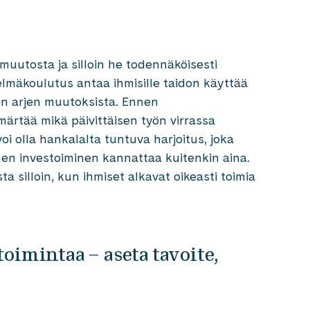
muutosta ja silloin he todennäköisesti
elmäkoulutus antaa ihmisille taidon käyttää
yön arjen muutoksista. Ennen
märtää mikä päivittäisen työn virrassa
 olla hankalalta tuntuva harjoitus, joka
Siihen investoiminen kannattaa kuitenkin aina.
 silloin, kun ihmiset alkavat oikeasti toimia
oimintaa – aseta tavoite,