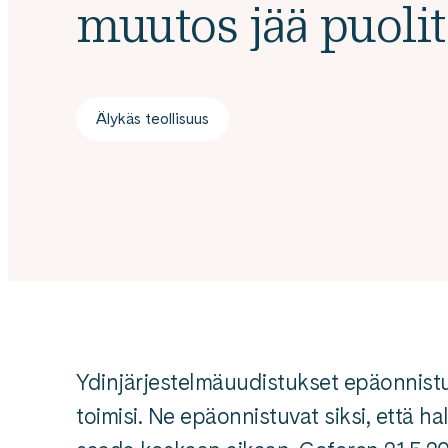
muutos jää puoli
Älykäs teollisuus
Ydinjärjestelmäuudistukset epäonnistuv
toimisi. Ne epäonnistuvat siksi, että h