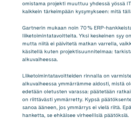
omistama projekti muuttuu yhdessä yössä IT-
kaikkein tärkeimpään kysymykseen: mitä täll
Gartnerin mukaan noin 70 % ERP-hankkeista e
liiketoimintatavoitteita. Yksi keskeinen syy o
mutta niitä ei päivitetä matkan varrella, vaik
käsitellä kuten projektisuunnitelmaa: tarkistaa
alkuvaiheessa.
Liiketoimintatavoitteiden rinnalla on varmist
alkuvaiheessa ymmärrämme aidosti, mistä ol
edetään oletusten varassa: päätetään ratka
on riittävästi ymmärretty. Kypsä päätöksente
sanoa ääneen, jos ymmärrys ei vielä riitä. 
hanketta, se ehkäisee virheellisiä päätöksiä.