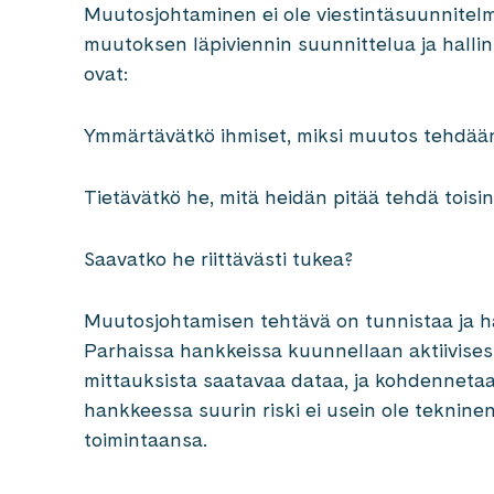
Muutosjohtaminen ei ole viestintäsuunnitelm
muutoksen läpiviennin suunnittelua ja halli
ovat:
Ymmärtävätkö ihmiset, miksi muutos tehdää
Tietävätkö he, mitä heidän pitää tehdä toisin
Saavatko he riittävästi tukea?
Muutosjohtamisen tehtävä on tunnistaa ja hallit
Parhaissa hankkeissa kuunnellaan aktiivises
mittauksista saatavaa dataa, ja kohdenneta
hankkeessa suurin riski ei usein ole teknine
toimintaansa.