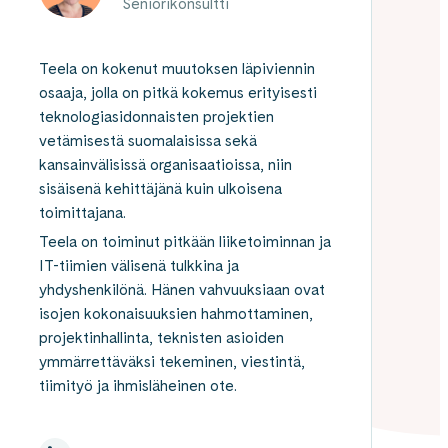
Seniorikonsultti
Teela on kokenut muutoksen läpiviennin
osaaja, jolla on pitkä kokemus erityisesti
teknologiasidonnaisten projektien
vetämisestä suomalaisissa sekä
kansainvälisissä organisaatioissa, niin
sisäisenä kehittäjänä kuin ulkoisena
toimittajana.
Teela on toiminut pitkään liiketoiminnan ja
IT-tiimien välisenä tulkkina ja
yhdyshenkilönä. Hänen vahvuuksiaan ovat
isojen kokonaisuuksien hahmottaminen,
projektinhallinta, teknisten asioiden
ymmärrettäväksi tekeminen, viestintä,
tiimityö ja ihmisläheinen ote.