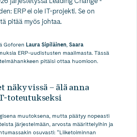
026 järjestetyssä Leading Change -
den: ERP ei ole IT-projekti. Se on
itä pitää myös johtaa.
ä Goforen
Laura Sipiläinen
,
Saara
muksia ERP-uudistusten maailmasta. Tässä
jestelmähankkeen pitäisi ottaa huomioon.
et näkyvissä – älä anna
T-toteutukseksi
egisena muutoksena, mutta päätyy nopeasti
teista järjestelmään, arvosta määrittelyihin ja
ahtumassakin osuvasti: “Liiketoiminnan