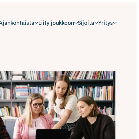
Ajankohtaista
Liity joukkoon
Sijoita
Yritys