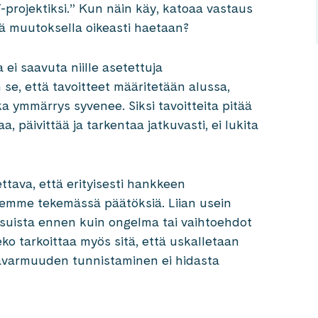
projektiksi.” Kun näin käy, katoaa vastaus
ä muutoksella oikeasti haetaan?
i saavuta niille asetettuja
n se, että tavoitteet määritetään alussa,
ka ymmärrys syvenee. Siksi tavoitteita pitää
, päivittää ja tarkentaa jatkuvasti, ei lukita
ettava, että erityisesti hankkeen
emme tekemässä päätöksiä. Liian usein
isuista ennen kuin ongelma tai vaihtoehdot
ko tarkoittaa myös sitä, että uskalletaan
Epävarmuuden tunnistaminen ei hidasta