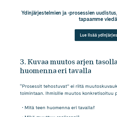
Ydinjärjestelmien ja -prosessien uudistus,
tapaamme viedä 
Lue lisää ydinjärj
3. Kuvaa muutos arjen tasolla
huomenna eri tavalla
“Prosessit tehostuvat” ei riitä muutoskuvauks
toimintaan. Ihmisille muutos konkretisoituu 
Mitä teen huomenna eri tavalla?