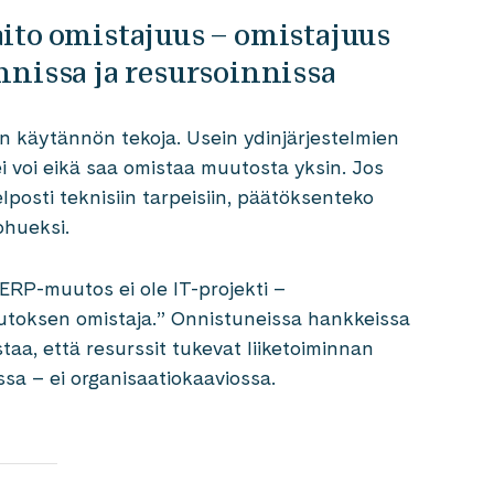
ito omistajuus – omistajuus
nnissa ja resursoinnissa
n käytännön tekoja. Usein ydinjärjestelmien
ei voi eikä saa omistaa muutosta yksin. Jos
elposti teknisiin tarpeisiin, päätöksenteko
ohueksi.
“ERP-muutos ei ole IT-projekti –
muutoksen omistaja.” Onnistuneissa hankkeissa
staa, että resurssit tukevat liiketoiminnan
sa – ei organisaatiokaaviossa.