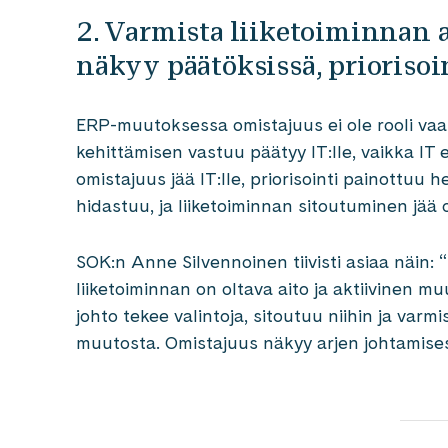
2. Varmista liiketoiminnan a
näkyy päätöksissä, priorisoi
ERP-muutoksessa omistajuus ei ole rooli vaa
kehittämisen vastuu päätyy IT:lle, vaikka IT 
omistajuus jää IT:lle, priorisointi painottuu h
hidastuu, ja liiketoiminnan sitoutuminen jää 
SOK:n Anne Silvennoinen tiivisti asiaa näin: 
liiketoiminnan on oltava aito ja aktiivinen 
johto tekee valintoja, sitoutuu niihin ja varmi
muutosta. Omistajuus näkyy arjen johtamises