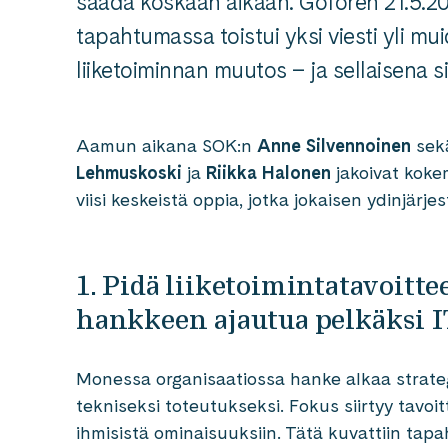
saada koskaan aikaan. Goforen 21.5.2
tapahtumassa toistui yksi viesti yli mui
liiketoiminnan muutos – ja sellaisena s
Aamun aikana SOK:n
Anne Silvennoinen
sek
Lehmuskoski
ja
Riikka Halonen
jakoivat koke
viisi keskeistä oppia, jotka jokaisen ydinjär
1. Pidä liiketoimintatavoitte
hankkeen ajautua pelkäksi I
Monessa organisaatiossa hanke alkaa strat
tekniseksi toteutukseksi. Fokus siirtyy tavoit
ihmisistä ominaisuuksiin. Tätä kuvattiin tap