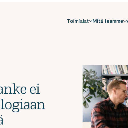
Toimialat
Mitä teemme
anke ei
logiaan
ä