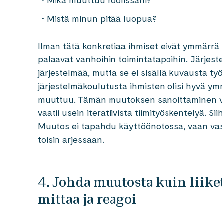
Mikä muuttuu roolissani?
Mistä minun pitää luopua?
Ilman tätä konkretiaa ihmiset eivät ymmärrä 
palaavat vanhoihin toimintatapoihin. Järjest
järjestelmää, mutta se ei sisällä kuvausta t
järjestelmäkoulutusta ihmisten olisi hyvä ym
muuttuu. Tämän muutoksen sanoittaminen voi
vaatii usein iteratiivista tiimityöskentelyä. 
Muutos ei tapahdu käyttöönotossa, vaan vasta
toisin arjessaan.
4. Johda muutosta kuin liiket
mittaa ja reagoi