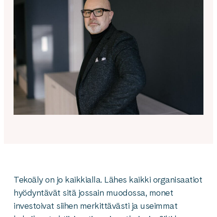
Tekoäly on jo kaikkialla. Lähes kaikki organisaatiot
hyödyntävät sitä jossain muodossa, monet
investoivat siihen merkittävästi ja useimmat