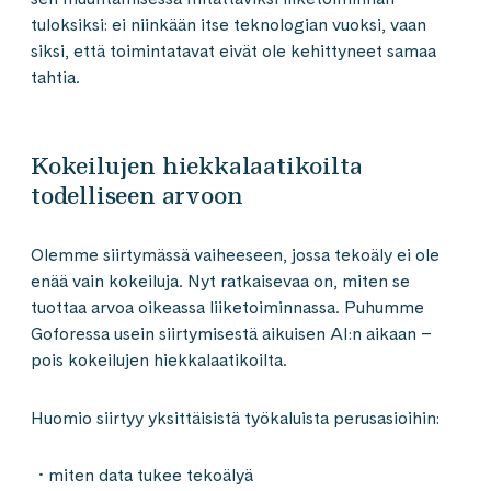
tuloksiksi: ei niinkään itse teknologian vuoksi, vaan
siksi, että toimintatavat eivät ole kehittyneet samaa
tahtia.
Kokeilujen hiekkalaatikoilta
todelliseen arvoon
Olemme siirtymässä vaiheeseen, jossa tekoäly ei ole
enää vain kokeiluja. Nyt ratkaisevaa on, miten se
tuottaa arvoa oikeassa liiketoiminnassa. Puhumme
Goforessa usein siirtymisestä aikuisen AI:n aikaan –
pois kokeilujen hiekkalaatikoilta.
Huomio siirtyy yksittäisistä työkaluista perusasioihin:
miten data tukee tekoälyä