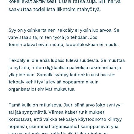
kokeilevat aktiivisesti uusia ratkaisuja. Silti harva
saavuttaa todellista liiketoimintahyötyä.
Syy on yksinkertainen: tekoäly ei yksin luo arvoa. Se
vahvistaa sitä, miten työtä jo tehdään. Jos
toimintatavat eivät muutu, lopputuloskaan ei muutu.
Tekoäly ei ole enää lupaus tulevaisuudesta. Se muuttaa
jo nyt sitä, miten digitaalisia palveluja rakennetaan ja
ylläpidetään. Samalla syntyy kuitenkin uusi haaste:
tekoäly kehittyy ja leviää nopeammin kuin
organisaatiot ehtivät mukautua.
Tämä kuilu on ratkaiseva. Juuri siinä arvo joko syntyy –
tai jää syntymättä. Viimeaikaiset tutkimukset
korostavat, että vaikka tekoälyn käyttöönotto kiihtyy
nopeasti, useimmat organisaatiot kamppailevat yhä
sen muuntamisessa mitattaviksi liiketoiminnan