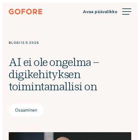
Siirry
Gofore
suoraan
We
sisältöön
offer
expert
knowledge
BLOGI
12.5.2026
in
digitalization.
AI ei ole ongelma –
digikehityksen
toimintamallisi on
Osaaminen