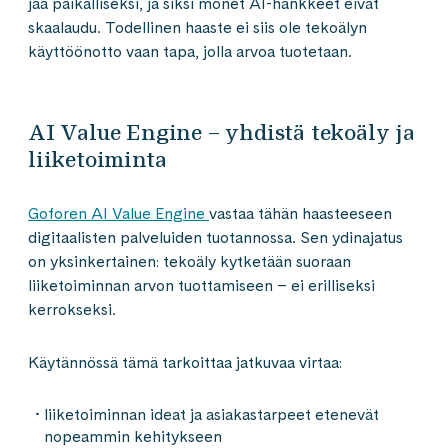
jää paikalliseksi, ja siksi monet AI-hankkeet eivät
skaalaudu. Todellinen haaste ei siis ole tekoälyn
käyttöönotto vaan tapa, jolla arvoa tuotetaan.
AI Value Engine – yhdistä tekoäly ja
liiketoiminta
Goforen AI Value Engine
vastaa tähän haasteeseen
digitaalisten palveluiden tuotannossa. Sen ydinajatus
on yksinkertainen: tekoäly kytketään suoraan
liiketoiminnan arvon tuottamiseen – ei erilliseksi
kerrokseksi.
Käytännössä tämä tarkoittaa jatkuvaa virtaa:
liiketoiminnan ideat ja asiakastarpeet etenevät
nopeammin kehitykseen