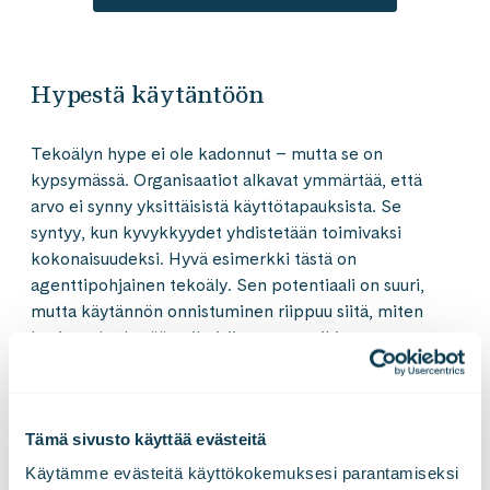
Hypestä käytäntöön
Tekoälyn hype ei ole kadonnut – mutta se on
kypsymässä. Organisaatiot alkavat ymmärtää, että
arvo ei synny yksittäisistä käyttötapauksista. Se
syntyy, kun kyvykkyydet yhdistetään toimivaksi
kokonaisuudeksi. Hyvä esimerkki tästä on
agenttipohjainen tekoäly. Sen potentiaali on suuri,
mutta käytännön onnistuminen riippuu siitä, miten
hyvin se kytketään oikeisiin prosesseihin.
Ero onnistumisen ja epäonnistumisen välillä syntyy
toteutuksesta, ei teknologiasta. Kun tekoäly kytketään
Tämä sivusto käyttää evästeitä
selkeästi digitaaliseen kehittämiseen ja uudistettuun
Käytämme evästeitä käyttökokemuksesi parantamiseksi 
toimintamalliin, vaikutukset alkavat näkyä: