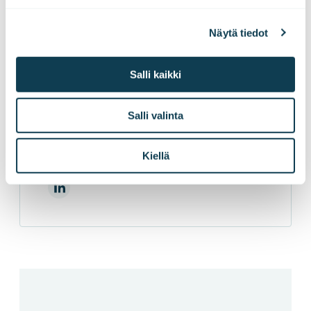
Näytä tiedot
Miika Nurminen
Salli kaikki
Director, Digital Services
Salli valinta
Miika johtaa Goforen digitaalisten palveluiden
liiketoimintaa.
Kiellä
LinkedInissä