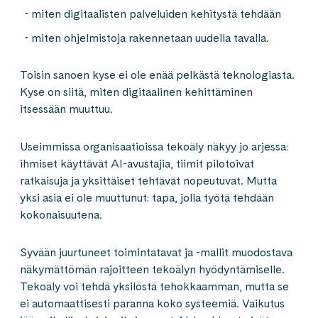
miten digitaalisten palveluiden kehitystä tehdään
miten ohjelmistoja rakennetaan uudella tavalla.
Toisin sanoen kyse ei ole enää pelkästä teknologiasta.
Kyse on siitä, miten digitaalinen kehittäminen
itsessään muuttuu.
Useimmissa organisaatioissa tekoäly näkyy jo arjessa:
ihmiset käyttävät AI-avustajia, tiimit pilotoivat
ratkaisuja ja yksittäiset tehtävät nopeutuvat. Mutta
yksi asia ei ole muuttunut: tapa, jolla työtä tehdään
kokonaisuutena.
Syvään juurtuneet toimintatavat ja -mallit muodostava
näkymättömän rajoitteen tekoälyn hyödyntämiselle.
Tekoäly voi tehdä yksilöstä tehokkaamman, mutta se
ei automaattisesti paranna koko systeemiä. Vaikutus