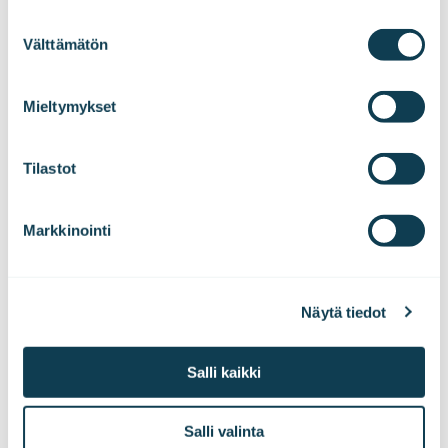
Suostumuksen
Intelligent Industry 26
Välttämätön
valinta
We work with
47 third parties
who may receive and
Live
Älykäs teollisuus
process your information.
Mieltymykset
Tilastot
Markkinointi
MUUTAMIA TYYTYVÄISIÄ ASIAKKAITAMME
Näytä tiedot
BMW
Rexroth
Salli kaikki
Salli valinta