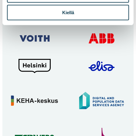
Ponsse
Metso-
Kiellä
outotec
ABB
Voith
Helsinki
Elisa
Digi-
KEHA-
ja
keskus
väestötietovirasto
CSC