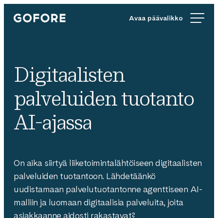
Siirry
Gofore
suoraan
We
sisältöön
offer
expert
knowledge
Digitaalisten
in
digitalization.
palveluiden tuotanto
AI-ajassa
On aika siirtyä liiketoimintalähtöiseen digitaalisten
palveluiden tuotantoon. Lähdetäänkö
uudistamaan palvelutuotantonne agenttiseen AI-
malliin ja luomaan digitaalisia palveluita, joita
asiakkaanne aidosti rakastavat?