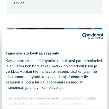
Online
Tämä sivusto käyttää evästeitä
Käytämme evästeitä käyttökokemuksesi parantamiseksi 
ja sivuston kehittämiseksi, markkinointitarkoituksiin ja 
verkkosivuliikenteen analysoimiseen. Lisäksi jaamme 
sivustomme käyttöä koskevia tietoja kolmansille 
osapuolille, jotka tarjoavat sosiaalisen median, 
mainonnan ja analytiikan palveluja.
Lue lisää 
Goforen evästekäytännöistä
. Voit muuttaa 
10.9.
asetuksia koska tahansa sivuston vasemmassa 
alareunassa olevasta ikonista.