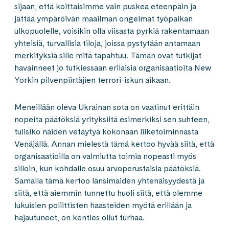
sijaan, että koittaisimme vain puskea eteenpäin ja
jättää ympäröivän maailman ongelmat työpaikan
ulkopuolelle, voisikin olla viisasta pyrkiä rakentamaan
yhteisiä, turvallisia tiloja, joissa pystytään antamaan
merkityksiä sille mitä tapahtuu. Tämän ovat tutkijat
havainneet jo tutkiessaan erilaisia organisaatioita New
Yorkin pilvenpiirtäjien terrori-iskun aikaan.
Meneillään oleva Ukrainan sota on vaatinut erittäin
nopeita päätöksiä yrityksiltä esimerkiksi sen suhteen,
tulisiko näiden vetäytyä kokonaan liiketoiminnasta
Venäjällä. Annan mielestä tämä kertoo hyvää siitä, että
organisaatioilla on valmiutta toimia nopeasti myös
silloin, kun kohdalle osuu arvoperustaisia päätöksiä.
Samalla tämä kertoo länsimaiden yhtenäisyydestä ja
siitä, että aiemmin tunnettu huoli siitä, että olemme
lukuisien poliittisten haasteiden myötä erillään ja
hajautuneet, on kenties ollut turhaa.