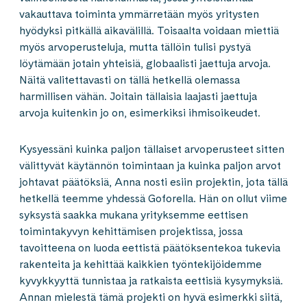
vakauttava toiminta ymmärretään myös yritysten
hyödyksi pitkällä aikavälillä. Toisaalta voidaan miettiä
myös arvoperusteluja, mutta tällöin tulisi pystyä
löytämään jotain yhteisiä, globaalisti jaettuja arvoja.
Näitä valitettavasti on tällä hetkellä olemassa
harmillisen vähän. Joitain tällaisia laajasti jaettuja
arvoja kuitenkin jo on, esimerkiksi ihmisoikeudet.
Kysyessäni kuinka paljon tällaiset arvoperusteet sitten
välittyvät käytännön toimintaan ja kuinka paljon arvot
johtavat päätöksiä, Anna nosti esiin projektin, jota tällä
hetkellä teemme yhdessä Goforella. Hän on ollut viime
syksystä saakka mukana yrityksemme eettisen
toimintakyvyn kehittämisen projektissa, jossa
tavoitteena on luoda eettistä päätöksentekoa tukevia
rakenteita ja kehittää kaikkien työntekijöidemme
kyvykkyyttä tunnistaa ja ratkaista eettisiä kysymyksiä.
Annan mielestä tämä projekti on hyvä esimerkki siitä,