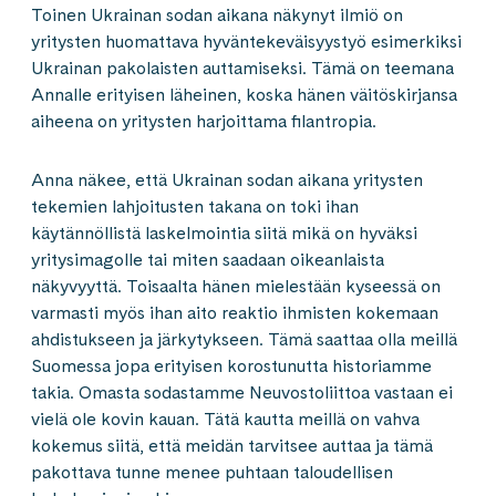
Toinen Ukrainan sodan aikana näkynyt ilmiö on
yritysten huomattava hyväntekeväisyystyö esimerkiksi
Ukrainan pakolaisten auttamiseksi. Tämä on teemana
Annalle erityisen läheinen, koska hänen väitöskirjansa
aiheena on yritysten harjoittama filantropia.
Anna näkee, että Ukrainan sodan aikana yritysten
tekemien lahjoitusten takana on toki ihan
käytännöllistä laskelmointia siitä mikä on hyväksi
yritysimagolle tai miten saadaan oikeanlaista
näkyvyyttä. Toisaalta hänen mielestään kyseessä on
varmasti myös ihan aito reaktio ihmisten kokemaan
ahdistukseen ja järkytykseen. Tämä saattaa olla meillä
Suomessa jopa erityisen korostunutta historiamme
takia. Omasta sodastamme Neuvostoliittoa vastaan ei
vielä ole kovin kauan. Tätä kautta meillä on vahva
kokemus siitä, että meidän tarvitsee auttaa ja tämä
pakottava tunne menee puhtaan taloudellisen