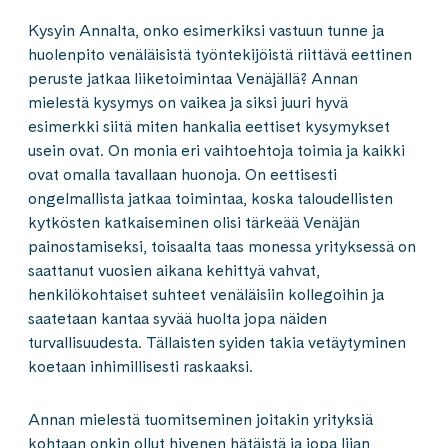
Kysyin Annalta, onko esimerkiksi vastuun tunne ja
huolenpito venäläisistä työntekijöistä riittävä eettinen
peruste jatkaa liiketoimintaa Venäjällä? Annan
mielestä kysymys on vaikea ja siksi juuri hyvä
esimerkki siitä miten hankalia eettiset kysymykset
usein ovat. On monia eri vaihtoehtoja toimia ja kaikki
ovat omalla tavallaan huonoja. On eettisesti
ongelmallista jatkaa toimintaa, koska taloudellisten
kytkösten katkaiseminen olisi tärkeää Venäjän
painostamiseksi, toisaalta taas monessa yrityksessä on
saattanut vuosien aikana kehittyä vahvat,
henkilökohtaiset suhteet venäläisiin kollegoihin ja
saatetaan kantaa syvää huolta jopa näiden
turvallisuudesta. Tällaisten syiden takia vetäytyminen
koetaan inhimillisesti raskaaksi.
Annan mielestä tuomitseminen joitakin yrityksiä
kohtaan onkin ollut hivenen hätäistä ja jopa liian