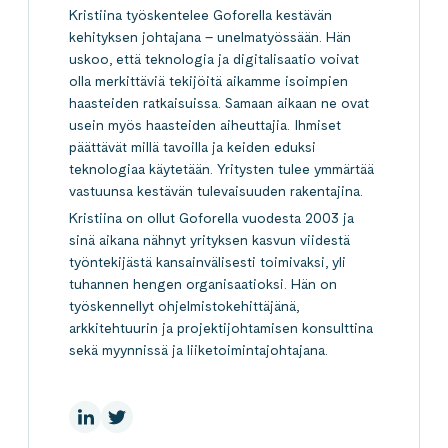
Kristiina työskentelee Goforella kestävän
kehityksen johtajana – unelmatyössään. Hän
uskoo, että teknologia ja digitalisaatio voivat
olla merkittäviä tekijöitä aikamme isoimpien
haasteiden ratkaisuissa. Samaan aikaan ne ovat
usein myös haasteiden aiheuttajia. Ihmiset
päättävät millä tavoilla ja keiden eduksi
teknologiaa käytetään. Yritysten tulee ymmärtää
vastuunsa kestävän tulevaisuuden rakentajina.
Kristiina on ollut Goforella vuodesta 2003 ja
sinä aikana nähnyt yrityksen kasvun viidestä
työntekijästä kansainvälisesti toimivaksi, yli
tuhannen hengen organisaatioksi. Hän on
työskennellyt ohjelmistokehittäjänä,
arkkitehtuurin ja projektijohtamisen konsulttina
sekä myynnissä ja liiketoimintajohtajana.
LinkedInissä
X:ssä