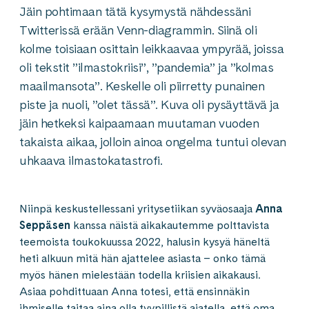
Jäin pohtimaan tätä kysymystä nähdessäni
Twitterissä erään Venn-diagrammin. Siinä oli
kolme toisiaan osittain leikkaavaa ympyrää, joissa
oli tekstit ”ilmastokriisi”, ”pandemia” ja ”kolmas
maailmansota”. Keskelle oli piirretty punainen
piste ja nuoli, ”olet tässä”. Kuva oli pysäyttävä ja
jäin hetkeksi kaipaamaan muutaman vuoden
takaista aikaa, jolloin ainoa ongelma tuntui olevan
uhkaava ilmastokatastrofi.
Niinpä keskustellessani yritysetiikan syväosaaja
Anna
Seppäsen
kanssa näistä aikakautemme polttavista
teemoista toukokuussa 2022, halusin kysyä häneltä
heti alkuun mitä hän ajattelee asiasta – onko tämä
myös hänen mielestään todella kriisien aikakausi.
Asiaa pohdittuaan Anna totesi, että ensinnäkin
ihmiselle taitaa aina olla tyypillistä ajatella, että oma