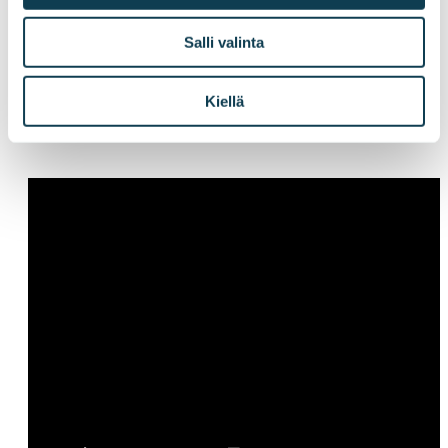
mukaan erityisesti panostaa ihmisten yhteyden
kokemuksen ja vuorovaikutuksen kehittämiseen.
Salli valinta
Anna uskoo, että kaiken menestyvän liiketoiminnan
ydin tässä nopeasti muuttuvassa maailmassa onkin juuri
Kiellä
se, miten hyvin me ihmiset olemme
vuorovaikutuksessa toistemme kanssa.