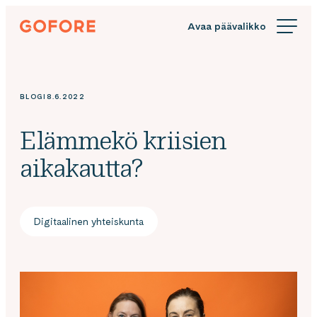
Siirry
Gofore
suoraan
We
sisältöön
offer
expert
knowledge
BLOGI
8.6.2022
in
digitalization.
Elämmekö kriisien
aikakautta?
Digitaalinen yhteiskunta