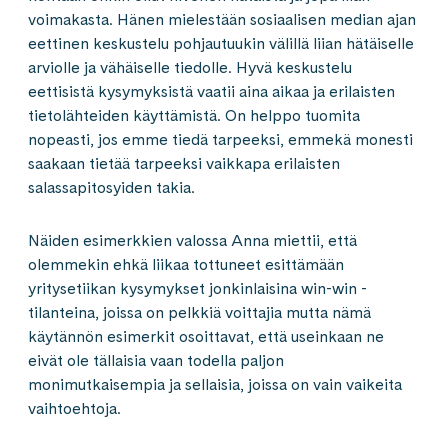
voimakasta. Hänen mielestään sosiaalisen median ajan
eettinen keskustelu pohjautuukin välillä liian hätäiselle
arviolle ja vähäiselle tiedolle. Hyvä keskustelu
eettisistä kysymyksistä vaatii aina aikaa ja erilaisten
tietolähteiden käyttämistä. On helppo tuomita
nopeasti, jos emme tiedä tarpeeksi, emmekä monesti
saakaan tietää tarpeeksi vaikkapa erilaisten
salassapitosyiden takia.
Näiden esimerkkien valossa Anna miettii, että
olemmekin ehkä liikaa tottuneet esittämään
yritysetiikan kysymykset jonkinlaisina win-win -
tilanteina, joissa on pelkkiä voittajia mutta nämä
käytännön esimerkit osoittavat, että useinkaan ne
eivät ole tällaisia vaan todella paljon
monimutkaisempia ja sellaisia, joissa on vain vaikeita
vaihtoehtoja.