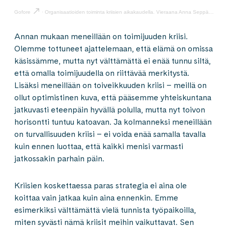
Gofore
·
Organisaatioiden toiminta kriisien aikakaudella. Vieraana Anna Seppänen
Annan mukaan meneillään on toimijuuden kriisi.
Olemme tottuneet ajattelemaan, että elämä on omissa
käsissämme, mutta nyt välttämättä ei enää tunnu siltä,
että omalla toimijuudella on riittävää merkitystä.
Lisäksi meneillään on toiveikkuuden kriisi – meillä on
ollut optimistinen kuva, että pääsemme yhteiskuntana
jatkuvasti eteenpäin hyvällä polulla, mutta nyt toivon
horisontti tuntuu katoavan. Ja kolmanneksi meneillään
on turvallisuuden kriisi – ei voida enää samalla tavalla
kuin ennen luottaa, että kaikki menisi varmasti
jatkossakin parhain päin.
Kriisien koskettaessa paras strategia ei aina ole
koittaa vain jatkaa kuin aina ennenkin. Emme
esimerkiksi välttämättä vielä tunnista työpaikoilla,
miten syvästi nämä kriisit meihin vaikuttavat. Sen