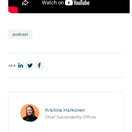
podcast
LinkedInissä
X:ssä
Facebookissa
JAA
Kristiina Härkönen
Chief Sustainability Officer