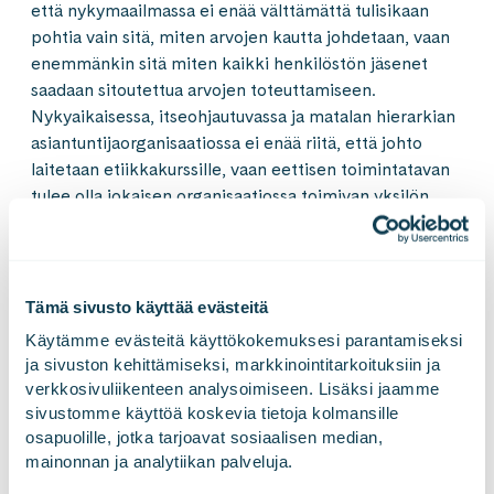
että nykymaailmassa ei enää välttämättä tulisikaan
pohtia vain sitä, miten arvojen kautta johdetaan, vaan
enemmänkin sitä miten kaikki henkilöstön jäsenet
saadaan sitoutettua arvojen toteuttamiseen.
Nykyaikaisessa, itseohjautuvassa ja matalan hierarkian
asiantuntijaorganisaatiossa ei enää riitä, että johto
laitetaan etiikkakurssille, vaan eettisen toimintatavan
tulee olla jokaisen organisaatiossa toimivan yksilön
asia.
Näin ollen yritysten rakenteita tulee tarkastella siltä
kannalta synnyttävätkö ne eettistä toimijuutta,
Tämä sivusto käyttää evästeitä
luovatko ne vastuun tunnetta jokaiselle ihmiselle vai
Käytämme evästeitä käyttökokemuksesi parantamiseksi 
onko vastuu päinvastoin ulkoistettu esimerkiksi
ja sivuston kehittämiseksi, markkinointitarkoituksiin ja 
jollekin ”yritysvastuutiimille”: Tätä ajattelutapaa tulisi
verkkosivuliikenteen analysoimiseen. Lisäksi jaamme 
pyrkiä hälventämään.
sivustomme käyttöä koskevia tietoja kolmansille 
osapuolille, jotka tarjoavat sosiaalisen median, 
mainonnan ja analytiikan palveluja.
Kysyn miten hyväntekeväisyystoiminta sitten vaikuttaa