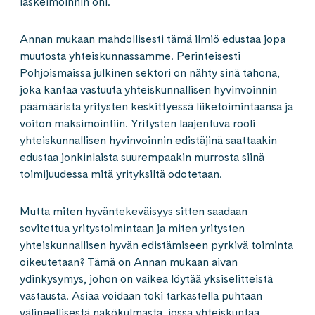
laskelmoinnin ohi.
Annan mukaan mahdollisesti tämä ilmiö edustaa jopa
muutosta yhteiskunnassamme. Perinteisesti
Pohjoismaissa julkinen sektori on nähty sinä tahona,
joka kantaa vastuuta yhteiskunnallisen hyvinvoinnin
päämääristä yritysten keskittyessä liiketoimintaansa ja
voiton maksimointiin. Yritysten laajentuva rooli
yhteiskunnallisen hyvinvoinnin edistäjinä saattaakin
edustaa jonkinlaista suurempaakin murrosta siinä
toimijuudessa mitä yrityksiltä odotetaan.
Mutta miten hyväntekeväisyys sitten saadaan
sovitettua yritystoimintaan ja miten yritysten
yhteiskunnallisen hyvän edistämiseen pyrkivä toiminta
oikeutetaan? Tämä on Annan mukaan aivan
ydinkysymys, johon on vaikea löytää yksiselitteistä
vastausta. Asiaa voidaan toki tarkastella puhtaan
välineellisestä näkökulmasta, jossa yhteiskuntaa