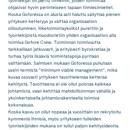
työntekijät oli jaettu tiimeihin, joiden toimintaa
ohjasivat hyvin perinteiseen tapaan tiimiesimiehet.
Koska Goforessa on alusta asti haluttu säilyttää pienen
yrityksen ketteryys ja välttää organisaation
siiloutuminen, liiketoimintayksiköt purettiin ja
työntekijöistä muodostetiin yhden organisaation alla
toimiva Gofore Crew. Toiminnan toimivuutta
tarkkaillaan jatkuvasti, ja erityisesti byrokratiaa ja
turhaa työtä lisääviä toimintatapoja pyritään
välttämään. Salmisen mukaan Goforessa puhutaan
usein termistä ”minimum viable management”, mikä
kuvaa osuvasti yrityksen tavoittelemaa ketterää
kehitystä. Tavoitteena ei ole ollut poistaa kaikkea
johtamista, vaan kehittää mahdollisimman vähällä ja
yksinkertaisella johtamisrakenteella toimiva
kokonaisuus.
Koska kasvu on ollut nopeaa ja vuosittain on rekrytoitu
kymmeniä ihmisiä, myös yritykseen tulleiden
työntekijöiden mukana on tullut paljon kehitysideoita.