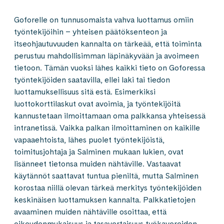
Goforelle on tunnusomaista vahva luottamus omiin
työntekijöihin – yhteisen päätöksenteon ja
itseohjautuvuuden kannalta on tärkeää, että toiminta
perustuu mahdollisimman läpinäkyvään ja avoimeen
tietoon. Tämän vuoksi lähes kaikki tieto on Goforessa
työntekijöiden saatavilla, ellei laki tai tiedon
luottamuksellisuus sitä estä. Esimerkiksi
luottokorttilaskut ovat avoimia, ja työntekijöitä
kannustetaan ilmoittamaan oma palkkansa yhteisessä
intranetissä. Vaikka palkan ilmoittaminen on kaikille
vapaaehtoista, lähes puolet työntekijöistä,
toimitusjohtaja ja Salminen mukaan lukien, ovat
lisänneet tietonsa muiden nähtäville. Vastaavat
käytännöt saattavat tuntua pieniltä, mutta Salminen
korostaa niillä olevan tärkeä merkitys työntekijöiden
keskinäisen luottamuksen kannalta. Palkkatietojen
avaaminen muiden nähtäville osoittaa, että
oikeudenmukaisuus ja tasavertaisuus työkavereiden