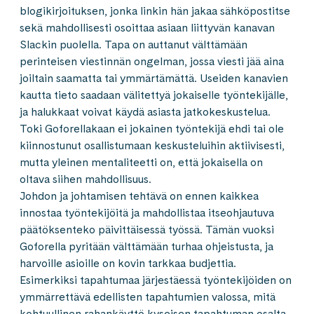
blogikirjoituksen, jonka linkin hän jakaa sähköpostitse
sekä mahdollisesti osoittaa asiaan liittyvän kanavan
Slackin puolella. Tapa on auttanut välttämään
perinteisen viestinnän ongelman, jossa viesti jää aina
joiltain saamatta tai ymmärtämättä. Useiden kanavien
kautta tieto saadaan välitettyä jokaiselle työntekijälle,
ja halukkaat voivat käydä asiasta jatkokeskustelua.
Toki Goforellakaan ei jokainen työntekijä ehdi tai ole
kiinnostunut osallistumaan keskusteluihin aktiivisesti,
mutta yleinen mentaliteetti on, että jokaisella on
oltava siihen mahdollisuus.
Johdon ja johtamisen tehtävä on ennen kaikkea
innostaa työntekijöitä ja mahdollistaa itseohjautuva
päätöksenteko päivittäisessä työssä. Tämän vuoksi
Goforella pyritään välttämään turhaa ohjeistusta, ja
harvoille asioille on kovin tarkkaa budjettia.
Esimerkiksi tapahtumaa järjestäessä työntekijöiden on
ymmärrettävä edellisten tapahtumien valossa, mitä
kohtuullinen rahankäyttö kyseisen tapahtuman osalta