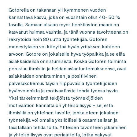
Goforella on takanaan yli kymmenen vuoden
kannattava kasvu, joka on vuosittain ollut 40- 50 %
tasolla. Samaan aikaan myös henkilöstön määrä on
kasvanut huimaa vauhtia, ja tänä vuonna tavoitteena on
rekrytoida noin 80 uutta työntekijää. Goforen
menestyksen voi kiteyttää hyvin yrityksen kahteen
arvoon: Gofore on jokaiselle hyvä työpaikka ja se elää
asiakkaidensa onnistumisista. Koska Goforen toiminta
perustuu ihmisiin ja heidän asiantuntemukseensa, ovat
asiakkaiden onnistuminen ja positiivinen
palvelukokemus täysin riippuvaisia työntekijöiden
hyvinvoinnista ja motivaatiosta tehdä työnsä hyvin.
Yksi tärkeimmistä tekijöistä työntekijöiden
motivaation kannalta on yhteisöllisyys – se, että
ihmisillä on yhteinen tavoite, jonka eteen jokainen
työntekijä voi omalla yksilöllisellä osaamisellaan ja
taustallaan tehdä töitä. Yhteisen tavoitteen jakaminen
ja yhteisöllisyys ovat periaatteita, jotka näkyvät