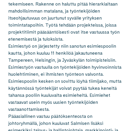
tekemiseen. Rakenne on haluttu pitää hierarkialtaan
mahdollisimman matalana, ja työntekijöiden
itseohjautuvuus on juurtunut syvälle yrityksen
toimintatapoihin. Työtä tehdään projekteissa, joissa
projektitiimit pääsääntöisesti ovat itse vastuussa työn
etenemisestä ja tuloksista.
Esimiestyö on järjestetty niin sanotun esimiespoolin
kautta, johon kuuluu 11 henkilöä jakautuneena
Tampereen, Helsingin, ja Jyväskylän toimipisteisiin.
Esimiestyön vastuulla on työntekijöiden hyvinvoinnista
huolehtiminen, ei ihmisten työnteon valvonta.
Esimiespoolin kesken on sovittu löyhä tiimijako, mutta
käytännössä työntekijät voivat pyytää tukea keneltä
tahansa pooliin kuuluvalta esimieheltä. Esimiehet
vastaavat usein myös uusien työntekijöiden
vastaanottamisesta.
Pääasiallinen vastuu päätöksenteosta on
johtoryhmällä, johon kuuluvat Salmisen lisäksi
esimerkiksi talous- ja hallintojohtaja, markkinointi- ja