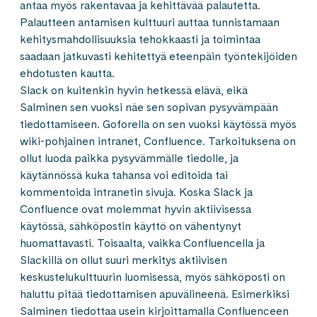
antaa myös rakentavaa ja kehittävää palautetta.
Palautteen antamisen kulttuuri auttaa tunnistamaan
kehitysmahdollisuuksia tehokkaasti ja toimintaa
saadaan jatkuvasti kehitettyä eteenpäin työntekijöiden
ehdotusten kautta.
Slack on kuitenkin hyvin hetkessä elävä, eikä
Salminen sen vuoksi näe sen sopivan pysyvämpään
tiedottamiseen. Goforella on sen vuoksi käytössä myös
wiki-pohjainen intranet, Confluence. Tarkoituksena on
ollut luoda paikka pysyvämmälle tiedolle, ja
käytännössä kuka tahansa voi editoida tai
kommentoida intranetin sivuja. Koska Slack ja
Confluence ovat molemmat hyvin aktiivisessa
käytössä, sähköpostin käyttö on vähentynyt
huomattavasti. Toisaalta, vaikka Confluencella ja
Slackillä on ollut suuri merkitys aktiivisen
keskustelukulttuurin luomisessa, myös sähköposti on
haluttu pitää tiedottamisen apuvälineenä. Esimerkiksi
Salminen tiedottaa usein kirjoittamalla Confluenceen