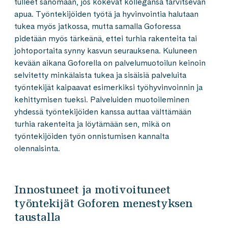
tulleet sanomaan, jos kokevat kollegansa tarvitsevan
apua. Työntekijöiden työtä ja hyvinvointia halutaan
tukea myös jatkossa, mutta samalla Goforessa
pidetään myös tärkeänä, ettei turhia rakenteita tai
johtoportaita synny kasvun seurauksena. Kuluneen
kevään aikana Goforella on palvelumuotoilun keinoin
selvitetty minkälaista tukea ja sisäisiä palveluita
työntekijät kaipaavat esimerkiksi työhyvinvoinnin ja
kehittymisen tueksi. Palveluiden muotoileminen
yhdessä työntekijöiden kanssa auttaa välttämään
turhia rakenteita ja löytämään sen, mikä on
työntekijöiden työn onnistumisen kannalta
olennaisinta.
Innostuneet ja motivoituneet
työntekijät Goforen menestyksen
taustalla