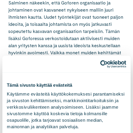
Salminen näkeekin, että Goforen organisaatio ja
johtaminen ovat kasvaneet nykyiseen malliin juuri
ihmisten kautta. Uudet työntekijät ovat tuoneet paljon
ideoita, ja toisaalta johtamista on myös jatkuvasti
sopeutettu kasvavan organisaation tarpeisiin. Tämän
lisäksi Goforessa verkostoidutaan aktiivisesti muiden
alan yritysten kanssa ja uusista ideoista keskustellaan
hyvinkin avoimesti. Vaikka monet muiden kehittämät
johtamismallit eivät ole suoraan kopioitavissa,
Salminen kokee ajatusten vaihtamisen hyödylliseksi
koko alan kehityksen kannalta. Kulttuuriasiat ovat
harvoin liikesalaisuuksia, toisilta yrityksiltä lähtöisin
Tämä sivusto käyttää evästeitä
olevat ideat on joka tapauksessa sopeutettava omaan
Käytämme evästeitä käyttökokemuksesi parantamiseksi 
liiketoimintaan, arvoihin, ja kulttuuriin.
ja sivuston kehittämiseksi, markkinointitarkoituksiin ja 
verkkosivuliikenteen analysoimiseen. Lisäksi jaamme 
sivustomme käyttöä koskevia tietoja kolmansille 
Nopea kasvu on tuonut mukanaan
osapuolille, jotka tarjoavat sosiaalisen median, 
myös haasteita
mainonnan ja analytiikan palveluja.