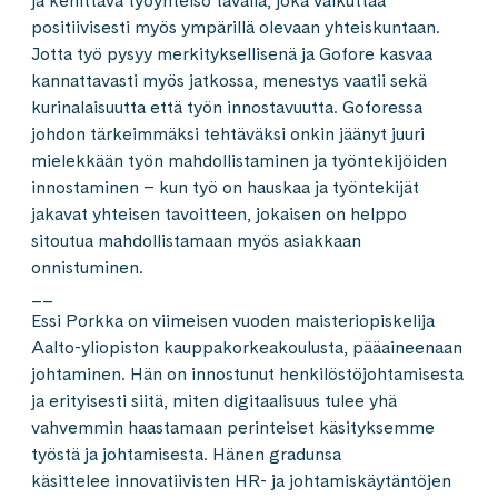
ja kehittävä työyhteisö tavalla, joka vaikuttaa
positiivisesti myös ympärillä olevaan yhteiskuntaan.
Jotta työ pysyy merkityksellisenä ja Gofore kasvaa
kannattavasti myös jatkossa, menestys vaatii sekä
kurinalaisuutta että työn innostavuutta. Goforessa
johdon tärkeimmäksi tehtäväksi onkin jäänyt juuri
mielekkään työn mahdollistaminen ja työntekijöiden
innostaminen – kun työ on hauskaa ja työntekijät
jakavat yhteisen tavoitteen, jokaisen on helppo
sitoutua mahdollistamaan myös asiakkaan
onnistuminen.
__
Essi Porkka on viimeisen vuoden maisteriopiskelija
Aalto-yliopiston kauppakorkeakoulusta, pääaineenaan
johtaminen. Hän on innostunut henkilöstöjohtamisesta
ja erityisesti siitä, miten digitaalisuus tulee yhä
vahvemmin haastamaan perinteiset käsityksemme
työstä ja johtamisesta. Hänen gradunsa
käsittelee innovatiivisten HR- ja johtamiskäytäntöjen