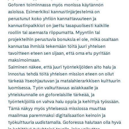
Goforen toiminnassa myös monissa käytännön
asioissa. Esimerkiksi kannustinjärjestelmä on
perustunut koko yhtiön kannattavuuteen ja
kannustinpalkkiot on jaettu tasapuolisesti kaikille
rooliin tai asemasta riippumatta. Myyntiin tai
projekteihin perustuvia bonuksia ei ole, mikä osaltaan
kannustaa ihmisiä tekemään töitä juuri yhteisen
tavoitteen eteen sen sijaan, että oma etu pyritään
maksimoimaan.
Salminen näkee, että juuri työntekijöiden aito halu ja
innostus tehdä töitä yhteisen mission eteen on ollut
tärkeää itseohjautuvan ja matalahierarkkisen kulttuurin
luomisessa. Työn vaikuttavuus asiakkaalle ja
yhteiskunnalle on goforelaisille tärkeää, ja
työntekijöillä on vahva halu oppia ja kehittyä työssään.
Tämä näkyy myös yhteisessä missiossa muuttaa
maailmaa paremmaksi digitalisaation keinoin ja
työkulttuuria uudistamalla. Goforessa halutaan olla hyvä