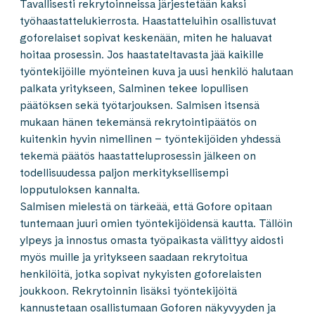
Tavallisesti rekrytoinneissa järjestetään kaksi
työhaastattelukierrosta. Haastatteluihin osallistuvat
goforelaiset sopivat keskenään, miten he haluavat
hoitaa prosessin. Jos haastateltavasta jää kaikille
työntekijöille myönteinen kuva ja uusi henkilö halutaan
palkata yritykseen, Salminen tekee lopullisen
päätöksen sekä työtarjouksen. Salmisen itsensä
mukaan hänen tekemänsä rekrytointipäätös on
kuitenkin hyvin nimellinen – työntekijöiden yhdessä
tekemä päätös haastatteluprosessin jälkeen on
todellisuudessa paljon merkityksellisempi
lopputuloksen kannalta.
Salmisen mielestä on tärkeää, että Gofore opitaan
tuntemaan juuri omien työntekijöidensä kautta. Tällöin
ylpeys ja innostus omasta työpaikasta välittyy aidosti
myös muille ja yritykseen saadaan rekrytoitua
henkilöitä, jotka sopivat nykyisten goforelaisten
joukkoon. Rekrytoinnin lisäksi työntekijöitä
kannustetaan osallistumaan Goforen näkyvyyden ja