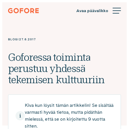
Siirry
Gofore
suoraan
We
sisältöön
offer
expert
knowledge
BLOGI
27.6.2017
in
digitalization.
Goforessa toiminta
perustuu yhdessä
tekemisen kulttuuriin
Kiva kun löysit tämän artikkelin! Se sisältää
varmasti hyvää tietoa, mutta pidäthän
mielessä, että se on kirjoitettu 9 vuotta
sitten.