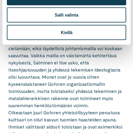
organisaatiot päätyvät kasvun vuoksi hierarkkisiin
ratkaisuihin – väliportaisiin turvautuminen ja toiminnan
Salli valinta
jakaminen osiin on vastaavassa tilanteessa helppo
ratkaisu. Sen aiheuttama siiloutuminen veisi kuitenkin
Kiellä
pohjan, jolle Goforen toiminta ja kulttuuri perustuvat.
Kasvuun liittyvää epätäydellisyyttä on opittava
sietämään, eikä täydellistä johtamismallia voi koskaan
saavuttaa. Vaikka mallia on väistämättä kehitettävä
nykyisestä, Salminen ei itse usko, että
itseohjautuvuuden ja yhdessä tekemisen ideologiasta
olisi luovuttava. Monet ovat jo vuosia sitten
kyseenalaistaneet Goforen organisaatiomallin
toimivuuden, mutta toistaiseksi yhdessä tekeminen ja
matalahierarkkinen rakenne ovat toimineet myös
suuremman henkilöstömäärän voimin.
Oikeastaan juuri Goforen yhteisöllisyyteen perustuva
kulttuuri on ollut kasvun tuomien haasteiden apuna.
Ihmiset välittävät aidosti toisistaan ja ovat esimerkiksi