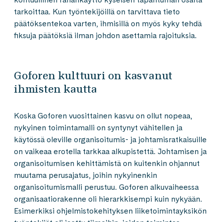
tarkoittaa. Kun työntekijöillä on tarvittava tieto
päätöksentekoa varten, ihmisillä on myös kyky tehdä
fiksuja päätöksiä ilman johdon asettamia rajoituksia.
Goforen kulttuuri on kasvanut
ihmisten kautta
Koska Goforen vuosittainen kasvu on ollut nopeaa,
nykyinen toimintamalli on syntynyt vähitellen ja
käytössä oleville organisoitumis- ja johtamisratkaisuille
on vaikeaa erotella tarkkaa alkupistettä. Johtamisen ja
organisoitumisen kehittämistä on kuitenkin ohjannut
muutama perusajatus, joihin nykyinenkin
organisoitumismalli perustuu. Goforen alkuvaiheessa
organisaatiorakenne oli hierarkkisempi kuin nykyään.
Esimerkiksi ohjelmistokehityksen liiketoimintayksikön