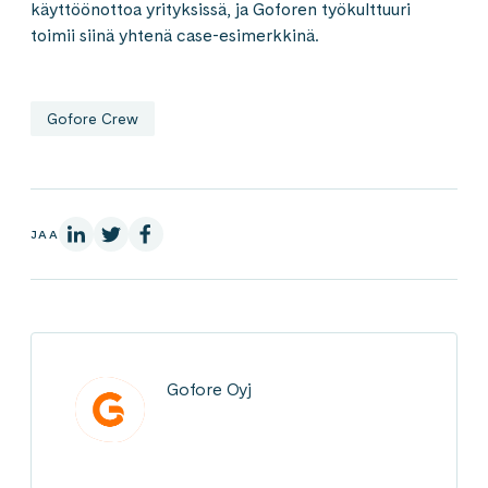
käyttöönottoa yrityksissä, ja Goforen työkulttuuri
toimii siinä yhtenä case-esimerkkinä.
Gofore Crew
LinkedInissä
X:ssä
Facebookissa
JAA
Gofore Oyj