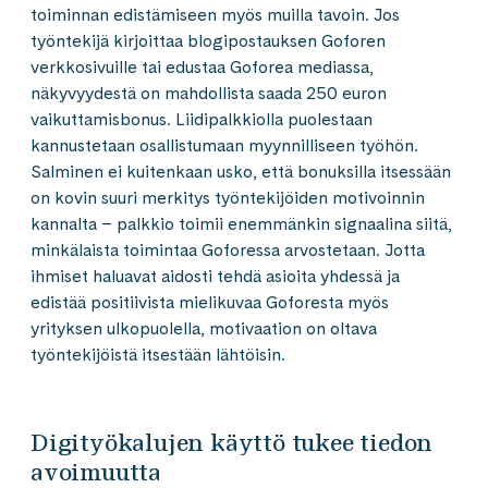
toiminnan edistämiseen myös muilla tavoin. Jos
työntekijä kirjoittaa blogipostauksen Goforen
verkkosivuille tai edustaa Goforea mediassa,
näkyvyydestä on mahdollista saada 250 euron
vaikuttamisbonus. Liidipalkkiolla puolestaan
kannustetaan osallistumaan myynnilliseen työhön.
Salminen ei kuitenkaan usko, että bonuksilla itsessään
on kovin suuri merkitys työntekijöiden motivoinnin
kannalta – palkkio toimii enemmänkin signaalina siitä,
minkälaista toimintaa Goforessa arvostetaan. Jotta
ihmiset haluavat aidosti tehdä asioita yhdessä ja
edistää positiivista mielikuvaa Goforesta myös
yrityksen ulkopuolella, motivaation on oltava
työntekijöistä itsestään lähtöisin.
Digityökalujen käyttö tukee tiedon
avoimuutta