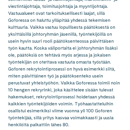
viestintäjohtaja, toimitusjohtaja ja myyntijohtaja.
Vastuualueet ovat tarkoituksellisesti laajat, sillä
Goforessa on haluttu ylläpitää yhdessä tekemisen
kulttuuria. Vaikka vastuu lopullisesta päätöksestä on
yksittäisillä johtoryhmän jäsenillä, työntekijöillä on
usein hyvin suuri rooli päätöksenteossa päivittäisen
työn kautta. Koska väliportaita ei johtoryhmän lisäksi
ole, päätöksiä on tehtävä myös arjessa ja jokaisen
työntekijän on otettava vastuuta omasta työstään.
Goforen rekrytointiprosessi on hyvä esimerkki siitä,
miten päivittäinen työ ja päätöksenteko usein
perustuvat yhteistyöhön. Vaikka Goforessa toimii noin
10 hengen rekryrinki, joka käsittelee sisään tulevat
hakemukset, rekrytointiprosessi hoidetaan yhdessä
kaikkien työntekijöiden voimin. Työhaastatteluihin
osallistui esimerkiksi viime vuonna yli 100 Goforen
työntekijää, sillä yritys kasvaa voimakkaasti ja uusia
henkilöitä palkattiin lähes 80.