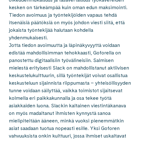
kesken on tärkeämpää kuin oman edun maksimointi.
Tiedon avoimuus ja työntekijöiden vapaus tehdä
itsenäisiä päätöksiä on myös johdon viesti siitä, että
jokaista työntekijää halutaan kohdella
yhdenmukaisesti.
Jotta tiedon avoimuutta ja läpinäkyvyyttä voidaan
edistää mahdollisimman tehokkaasti, Goforella on
panostettu digitaalisiin työvälineisiin. Salmisen
mielestä erityisesti Slack on mahdollistanut aktiivisen
keskustelukulttuurin, sillä työntekijät voivat osallistua
keskusteluun sijainnista riippumasta – yhteisöllisyyden
tunne voidaan säilyttää, vaikka toimistot sijaitsevat
kolmella eri paikkakunnalla ja osa tekee työtä
asiakkaiden luona. Slackin kaltainen viestintäkanava
on myös madaltanut ihmisten kynnystä sanoa
mielipiteitään ääneen, minkä vuoksi pienemmätkin
asiat saadaan tuotua nopeasti esille. Yksi Goforen
vahvuuksista onkin kulttuuri, jossa ihmiset uskaltavat