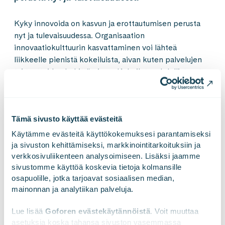
Kyky innovoida on kasvun ja e
rottautumisen
perusta
nyt ja tulevaisuudessa. Organisaation
innovaatiokulttuurin kasvattaminen voi lähteä
liikkeelle pienistä kokeiluista, aivan kuten palvelujen
tai tuotteiden kehittäminen. Kokeilut mahdollistavat
oppimisen ja jatkuvan dataan perustuvan
päätöksenteon, mikä todentaa olemmeko menossa
oikeaan suuntaan. Organisaatioille, jotka ovat
Tämä sivusto käyttää evästeitä
onnistuneet kehittämään sitouttavan ja
voimaannuttavan innovaatiokulttuurin, on yhteistä usko
Käytämme evästeitä käyttökokemuksesi parantamiseksi 
innovaatioihin ja siihen, että ne voivat nousta keneltä
ja sivuston kehittämiseksi, markkinointitarkoituksiin ja 
vain organisaation sisällä.
verkkosivuliikenteen analysoimiseen. Lisäksi jaamme 
sivustomme käyttöä koskevia tietoja kolmansille 
osapuolille, jotka tarjoavat sosiaalisen median, 
Innovaatio ei ole taikuutta – se voi olla mitä tahansa
mainonnan ja analytiikan palveluja.
palvelujen parantamisesta prosessien tehostamiseen.
Siihen pystyy jokainen, kun annetaan mahdollisuus.
Lue lisää 
Goforen evästekäytännöistä
. Voit muuttaa 
asetuksia koska tahansa sivuston vasemmassa 