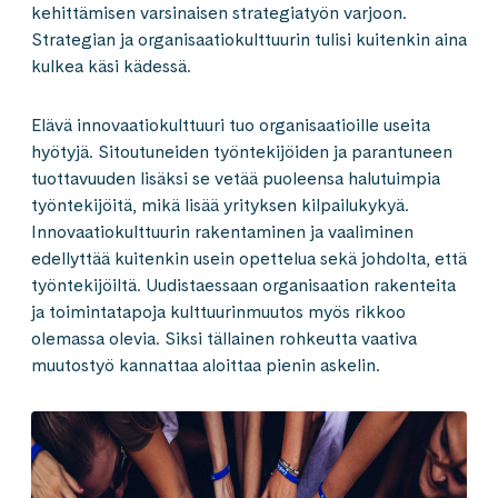
kehittämisen varsinaisen strategiatyön varjoon.
Strategian ja organisaatiokulttuurin tulisi kuitenkin aina
kulkea käsi kädessä.
Elävä innovaatiokulttuuri tuo organisaatioille useita
hyötyjä. Sitoutuneiden työntekijöiden ja parantuneen
tuottavuuden lisäksi se vetää puoleensa halutuimpia
työntekijöitä, mikä lisää yrityksen kilpailukykyä.
Innovaatiokulttuurin rakentaminen ja vaaliminen
edellyttää kuitenkin usein opettelua sekä johdolta, että
työntekijöiltä. Uudistaessaan organisaation rakenteita
ja toimintatapoja kulttuurinmuutos myös rikkoo
olemassa olevia. Siksi tällainen rohkeutta vaativa
muutostyö kannattaa aloittaa pienin askelin.