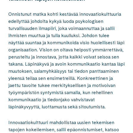
Onnistunut matka kohti kestävää innovaatiokulttuuria
edellyttää johdolta kykyä luoda psykologisen
turvallisuuden ilmapiiri, joka voimaannuttaa ja sallii
ihmisten muuttua ja tulla kuulluksi. Johdon tulee
näyttää suuntaa ja kommunikoida visio huolellisesti läpi
organisaation. Vision on oltava helposti ymmärrettävä,
perusteltu ja innostava, jotta kaikki voivat seisoa sen
takana. Läpinäkyvä ja avoin kommunikaatio kantaa läpi
muutoksen, salamyhkäisyys tai tiedon panttaaminen
yleensä teilaa sen ensimetreillä. Konkreettinen ja
jaettu tavoite tukee merkityksellisen ja motivoivan
työympäristön syntymistä samalla, kun rehellinen
kommunikaatio ja tiedonjako vahvistavat
läpinäkyvyyttä, luottamusta sekä sitoutumista.
Innovaatiokulttuuri mahdollistaa uusien tekemisen
tapojen kokeilemisen, sallii epäonnistumiset, katsoo