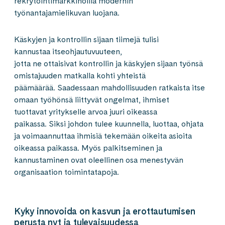
rekrytointimarkkinoilla modernin
työnantajamielikuvan luojana.
Käskyjen ja kontrollin sijaan tiimejä tulisi
kannustaa itseohjautuvuuteen,
jotta ne ottaisivat kontrollin ja käskyjen sijaan työnsä
omistajuuden matkalla kohti yhteistä
päämäärää. Saadessaan mahdollisuuden ratkaista itse
omaan työhönsä liittyvät ongelmat, ihmiset
tuottavat yritykselle arvoa juuri oikeassa
paikassa. Siksi johdon tulee kuunnella, luottaa, ohjata
ja voimaannuttaa ihmisiä tekemään oikeita asioita
oikeassa paikassa. Myös palkitseminen ja
kannustaminen ovat oleellinen osa menestyvän
organisaation toimintatapoja.
Kyky innovoida on kasvun ja e
rottautumisen
perusta nyt ja tulevaisuudessa