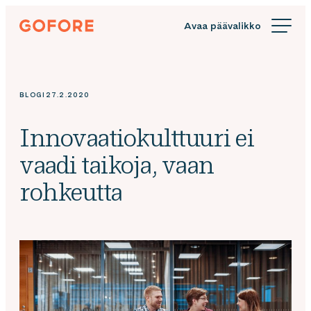
Siirry
Gofore
suoraan
We
sisältöön
offer
expert
knowledge
BLOGI
27.2.2020
in
digitalization.
Innovaatiokulttuuri ei
vaadi taikoja, vaan
rohkeutta