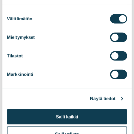
alareunassa olevasta ikonista.
Suostumuksen
Välttämätön
valinta
We work with
47 third parties
who may receive and
process your information.
Mieltymykset
Tilastot
Markkinointi
Näytä tiedot
Salli kaikki