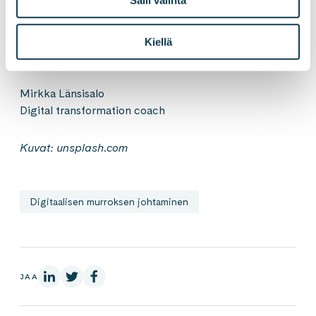
Salli valinta
Jos kiinnostuit teemasta, ole yhteydessä ja jutellaan!
Lisää teemasta voit lukea myös Soile Rothin blogista
Kiellä
Organisaatiomuotoilu ja asiakaskokemuksen anatomia
.
Mirkka Länsisalo
Digital transformation coach
Kuvat:
unsplash.com
Digitaalisen murroksen johtaminen
LinkedInissä
X:ssä
Facebookissa
JAA