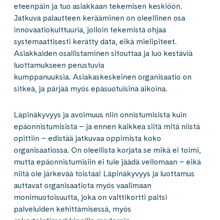
eteenpäin ja tuo asiakkaan tekemisen keskiöön.
Jatkuva palautteen kerääminen on oleellinen osa
innovaatiokulttuuria, jolloin tekemistä ohjaa
systemaattisesti kerätty data, eikä mielipiteet.
Asiakkaiden osallistaminen sitouttaa ja luo kestäviä
luottamukseen perustuvia
kumppanuuksia. Asiakaskeskeinen organisaatio on
sitkeä, ja pärjää myös epäsuotuisina aikoina.
Läpinäkyvyys ja avoimuus niin onnistumisista kuin
epäonnistumisista – ja ennen kaikkea siitä mitä niistä
opittiin – edistää jatkuvaa oppimista koko
organisaatiossa. On oleellista korjata se mikä ei toimi,
mutta epäonnistumisiin ei tule jäädä vellomaan – eikä
niitä ole järkevää toistaa! Läpinäkyvyys ja luottamus
auttavat organisaatiota myös vaalimaan
monimuotoisuutta, joka on valttikortti paitsi
palveluiden kehittämisessä, myös