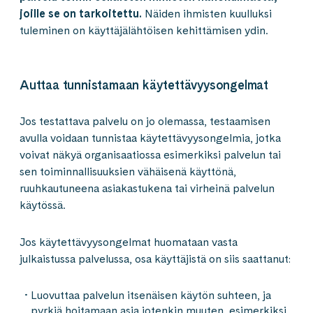
joille se on tarkoitettu.
Näiden ihmisten kuulluksi
tuleminen on käyttäjälähtöisen kehittämisen ydin.
Auttaa tunnistamaan käytettävyysongelmat
Jos testattava palvelu on jo olemassa, testaamisen
avulla voidaan tunnistaa käytettävyysongelmia, jotka
voivat näkyä organisaatiossa esimerkiksi palvelun tai
sen toiminnallisuuksien vähäisenä käyttönä,
ruuhkautuneena asiakastukena tai virheinä palvelun
käytössä.
Jos käytettävyysongelmat huomataan vasta
julkaistussa palvelussa, osa käyttäjistä on siis saattanut:
Luovuttaa palvelun itsenäisen käytön suhteen, ja
pyrkiä hoitamaan asia jotenkin muuten, esimerkiksi