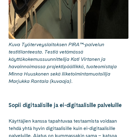
Kuva Työterveyslaitoksen PIRA™-palvelun
testitilanteesta. Testiä vetämässä
käyttökokemussuunnittelija Kati Virtanen ja
havainnoimassa projektipäällikkö, tuoteomistaja
Minna Huuskonen sekä liiketoimintamuotoilija
Marjukka Rantala (kuvaaja).
Sopii digitaalisille ja ei-digitaalisille palveluille
Käyttäjien kanssa tapahtuvaa testaamista voidaan
tehdä yhtä hyvin digitaalisille kuin ei-digitaalisille
palveluille. Ajatus on kummassakin sama – katsoa,