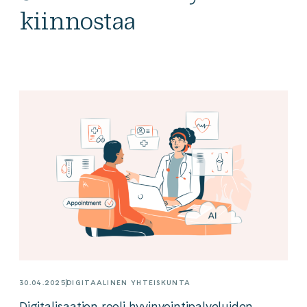
kiinnostaa
30.04.2025
DIGITAALINEN YHTEISKUNTA
Digitalisaation rooli hyvinvointipalveluiden