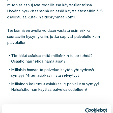
miten asiat sujuvat todellisissa käyttötilanteissa.
Hyvänä nyrkkisääntönä on etsiä käyttäjätesteihin 3-5
osallistujaa kutakin sidosryhmää kohti.
Testaamisen avulla voidaan vastata esimerkiksi
seuraaviin kysymyksiin, jotka sopivat palvelulle kuin
palvelulle:
Tietääkö asiakas mitä milloinkin tulee tehdä?
Osaako hän tehdä nämä asiat?
Millaisia haasteita palvelun käytön yhteydessä
syntyy? Miten asiakas niistä selviytyy?
Millainen kokemus asiakkaalle palvelusta syntyy?
Haluaisiko hän käyttää palvelua uudelleen?
Virtuaalinen käyttäjätestaus avuksi