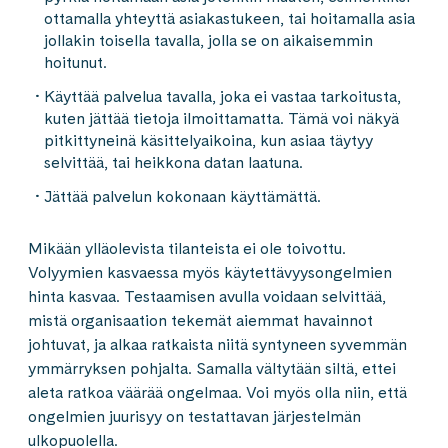
ottamalla yhteyttä asiakastukeen, tai hoitamalla asia
jollakin toisella tavalla, jolla se on aikaisemmin
hoitunut.
Käyttää palvelua tavalla, joka ei vastaa tarkoitusta,
kuten jättää tietoja ilmoittamatta. Tämä voi näkyä
pitkittyneinä käsittelyaikoina, kun asiaa täytyy
selvittää, tai heikkona datan laatuna.
Jättää palvelun kokonaan käyttämättä.
Mikään ylläolevista tilanteista ei ole toivottu.
Volyymien kasvaessa myös käytettävyysongelmien
hinta kasvaa. Testaamisen avulla voidaan selvittää,
mistä organisaation tekemät aiemmat havainnot
johtuvat, ja alkaa ratkaista niitä syntyneen syvemmän
ymmärryksen pohjalta. Samalla vältytään siltä, ettei
aleta ratkoa väärää ongelmaa. Voi myös olla niin, että
ongelmien juurisyy on testattavan järjestelmän
ulkopuolella.