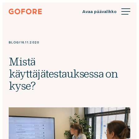
Siirry
Gofore
suoraan
We
sisältöön
offer
expert
knowledge
BLOGI
16.11.2020
in
digitalization.
Mistä
käyttäjätestauksessa on
kyse?